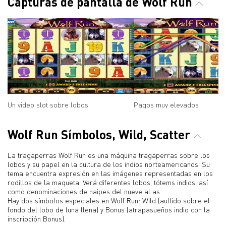
Capturas de pantalla de Wolf Run
Un video slot sobre lobos
Pagos muy elevados
Wolf Run Símbolos, Wild, Scatter
La tragaperras Wolf Run es una máquina tragaperras sobre los
lobos y su papel en la cultura de los indios norteamericanos. Su
tema encuentra expresión en las imágenes representadas en los
rodillos de la maqueta. Verá diferentes lobos, tótems indios, así
como denominaciones de naipes del nueve al as.
Hay dos símbolos especiales en Wolf Run: Wild (aullido sobre el
fondo del lobo de luna llena) y Bonus (atrapasueños indio con la
inscripción Bonus).