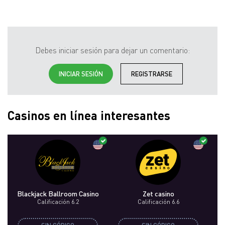
Debes iniciar sesión para dejar un comentario:
INICIAR SESIÓN
REGISTRARSE
Casinos en línea interesantes
Blackjack Ballroom Casino
Zet casino
Calificación 6.2
Calificación 6.6