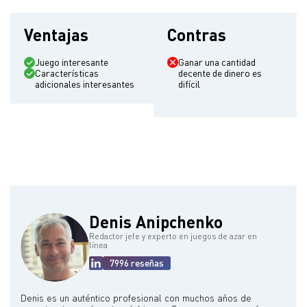
Ventajas
Contras
Juego interesante
Ganar una cantidad
Características
decente de dinero es
adicionales interesantes
difícil
Denis Anipchenko
Redactor jefe y experto en juegos de azar en
línea
7996 reseñas
Denis es un auténtico profesional con muchos años de