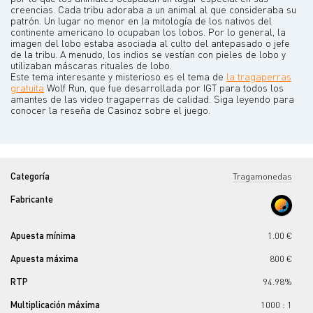
creencias. Cada tribu adoraba a un animal al que consideraba su
patrón. Un lugar no menor en la mitología de los nativos del
continente americano lo ocupaban los lobos. Por lo general, la
imagen del lobo estaba asociada al culto del antepasado o jefe
de la tribu. A menudo, los indios se vestían con pieles de lobo y
utilizaban máscaras rituales de lobo.
Este tema interesante y misterioso es el tema de
la tragaperras
gratuita
Wolf Run, que fue desarrollada por IGT para todos los
amantes de las video tragaperras de calidad. Siga leyendo para
conocer la reseña de Casinoz sobre el juego.
Categoría
Tragamonedas
Fabricante
Apuesta mínima
1.00 €
Apuesta máxima
800 €
RTP
94.98%
Multiplicación máxima
1000 : 1