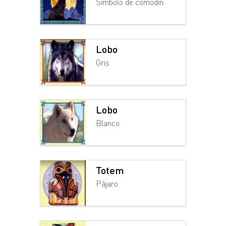
Símbolo de comodín
Lobo
Gris
Lobo
Blanco
Totem
Pájaro