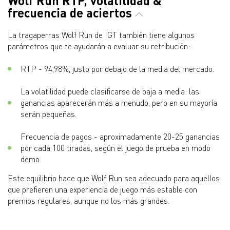
Wolf Run RTP, volatilidad &
frecuencia de aciertos
La tragaperras Wolf Run de IGT también tiene algunos
parámetros que te ayudarán a evaluar su retribución:.
RTP - 94,98%, justo por debajo de la media del mercado.
La volatilidad puede clasificarse de baja a media: las
ganancias aparecerán más a menudo, pero en su mayoría
serán pequeñas.
Frecuencia de pagos - aproximadamente 20-25 ganancias
por cada 100 tiradas, según el juego de prueba en modo
demo.
Este equilibrio hace que Wolf Run sea adecuado para aquellos
que prefieren una experiencia de juego más estable con
premios regulares, aunque no los más grandes.