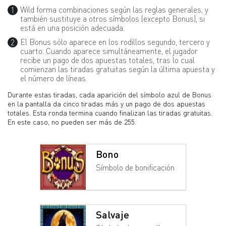
Wild forma combinaciones según las reglas generales, y
también sustituye a otros símbolos (excepto Bonus), si
está en una posición adecuada.
El Bonus sólo aparece en los rodillos segundo, tercero y
cuarto. Cuando aparece simultáneamente, el jugador
recibe un pago de dos apuestas totales, tras lo cual
comienzan las tiradas gratuitas según la última apuesta y
el número de líneas.
Durante estas tiradas, cada aparición del símbolo azul de Bonus
en la pantalla da cinco tiradas más y un pago de dos apuestas
totales. Esta ronda termina cuando finalizan las tiradas gratuitas.
En este caso, no pueden ser más de 255.
Bono
Símbolo de bonificación
Salvaje