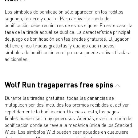
Los símbolos de bonificación sólo aparecen en los rodillos
segundo, tercero y cuarto. Para activar la ronda de
bonificación, debe reunir tres de estos signos. En este caso, la
tasa de la tirada actual se duplica. La característica principal
del juego de bonificación son las tiradas gratuitas. El jugador
obtiene cinco tiradas gratuitas, y cuando caen nuevos
símbolos de bonificación en el proceso, puede activar tiradas
adicionales.
Wolf Run tragaperras free spins
Durante las tiradas gratuitas, todas las ganancias se
multiplican por dos, incluidos los premios recibidos al activar
repetidamente la bonificación. Gracias a esto, los pagos
finales pueden ser muy generosos. Además, es en la ronda de
bonificación donde se revela la mecánica única de los Stacked
Wilds. Los símbolos Wild pueden caer apilados en cualquiera