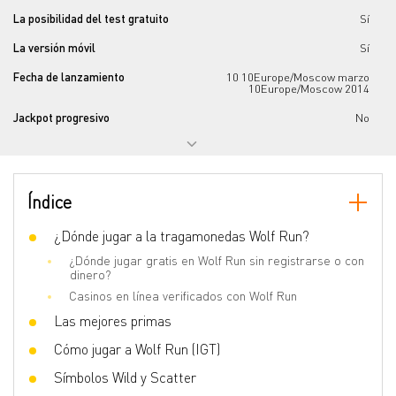
La posibilidad del test gratuito
Sí
La versión móvil
Sí
Fecha de lanzamiento
10 10Europe/Moscow marzo
10Europe/Moscow 2014
Jackpot progresivo
No
El numero de los tambores
5
El numero de las líneas
40
Índice
Jokers
Sí
Scatter
¿Dónde jugar a la tragamonedas Wolf Run?
Sí
¿Dónde jugar gratis en Wolf Run sin registrarse o con
Los juegos de bonificación
Free Spins, Bonus symbol, RTP range,
dinero?
Scatter symbols, Wild
Casinos en línea verificados con Wolf Run
La volatilidad
High
Las mejores primas
Slot 3D
No
Cómo jugar a Wolf Run (IGT)
Respins
No
Símbolos Wild y Scatter
Free spins
No