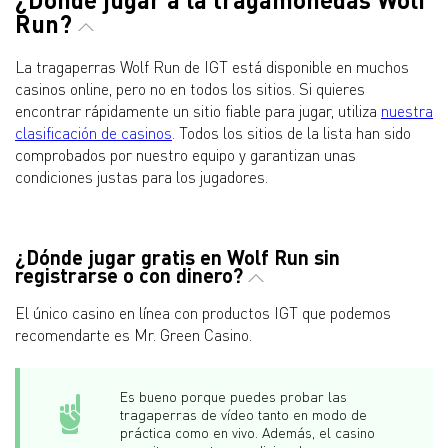
Run?
La tragaperras Wolf Run de IGT está disponible en muchos
casinos online, pero no en todos los sitios. Si quieres
encontrar rápidamente un sitio fiable para jugar, utiliza
nuestra
clasificación de casinos
. Todos los sitios de la lista han sido
comprobados por nuestro equipo y garantizan unas
condiciones justas para los jugadores.
¿Dónde jugar gratis en Wolf Run sin
registrarse o con dinero?
El único casino en línea con productos IGT que podemos
recomendarte es Mr. Green Casino.
Es bueno porque puedes probar las
tragaperras de vídeo tanto en modo de
práctica como en vivo. Además, el casino