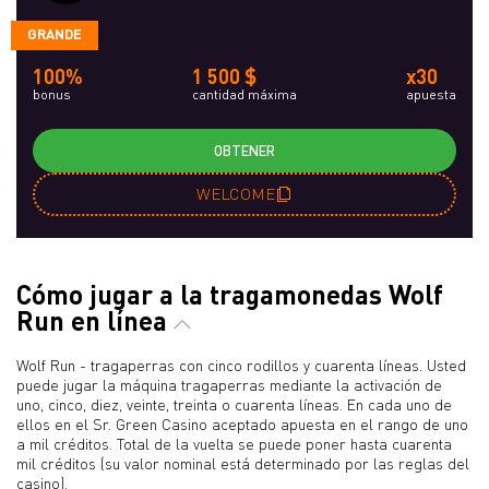
GRANDE
100%
1 500 $
x30
bonus
cantidad máxima
apuesta
OBTENER
WELCOME
Cómo jugar a la tragamonedas Wolf
Run en línea
Wolf Run - tragaperras con cinco rodillos y cuarenta líneas. Usted
puede jugar la máquina tragaperras mediante la activación de
uno, cinco, diez, veinte, treinta o cuarenta líneas. En cada uno de
ellos en el Sr. Green Casino aceptado apuesta en el rango de uno
a mil créditos. Total de la vuelta se puede poner hasta cuarenta
mil créditos (su valor nominal está determinado por las reglas del
casino).