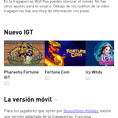
En la tragaperras Wolf Run puedes silenciar el sonido. No hay
otros ajustes para el usuario. Debajo de los rodillos de la video
tragaperras hay una línea de información con pistas.
Nuevo IGT
Pharaohs Fortune
Fortune Coin
Icy Wilds
IGT
IGT
IGT
IGT
La versión móvil
Para los jugadores que opten por
dispositivos móviles
, existe
una versión adaptada de la tragaperras. Funciona