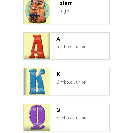
Totem
FrogM
A
Símbolo Junior
K
Símbolo Junior
Q
Símbolo Junior