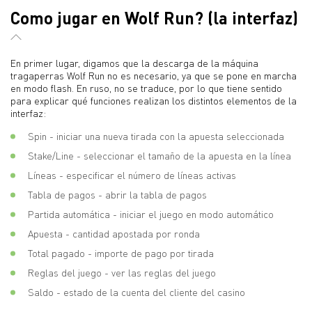
Como jugar en Wolf Run? (la interfaz)
En primer lugar, digamos que la descarga de la máquina
tragaperras Wolf Run no es necesario, ya que se pone en marcha
en modo flash. En ruso, no se traduce, por lo que tiene sentido
para explicar qué funciones realizan los distintos elementos de la
interfaz:
Spin - iniciar una nueva tirada con la apuesta seleccionada
Stake/Line - seleccionar el tamaño de la apuesta en la línea
Líneas - especificar el número de líneas activas
Tabla de pagos - abrir la tabla de pagos
Partida automática - iniciar el juego en modo automático
Apuesta - cantidad apostada por ronda
Total pagado - importe de pago por tirada
Reglas del juego - ver las reglas del juego
Saldo - estado de la cuenta del cliente del casino