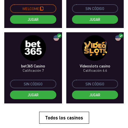
WELCOME
SIN CÓDIGO
JUGAR
JUGAR
bet365 Casino
Videoslots сasino
Calificación 7
Calificación 6.6
SIN CÓDIGO
SIN CÓDIGO
JUGAR
JUGAR
Todos los casinos