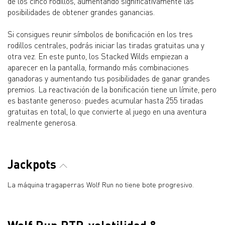
de los cinco rodillos, aumentando significativamente las
posibilidades de obtener grandes ganancias.
Si consigues reunir símbolos de bonificación en los tres
rodillos centrales, podrás iniciar las tiradas gratuitas una y
otra vez. En este punto, los Stacked Wilds empiezan a
aparecer en la pantalla, formando más combinaciones
ganadoras y aumentando tus posibilidades de ganar grandes
premios. La reactivación de la bonificación tiene un límite, pero
es bastante generoso: puedes acumular hasta 255 tiradas
gratuitas en total, lo que convierte al juego en una aventura
realmente generosa.
Jackpots
La máquina tragaperras Wolf Run no tiene bote progresivo.