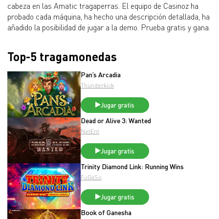
cabeza en las Amatic tragaperras. El equipo de Casinoz ha
probado cada máquina, ha hecho una descripción detallada, ha
añadido la posibilidad de jugar a la demo. Prueba gratis y gana.
Top-5 tragamonedas
Pan’s Arcadia
Thunderkick
Jugar gratis
Dead or Alive 3: Wanted
NetEnt
Jugar gratis
Trinity Diamond Link: Running Wins
FuGaSo
Jugar gratis
Book of Ganesha