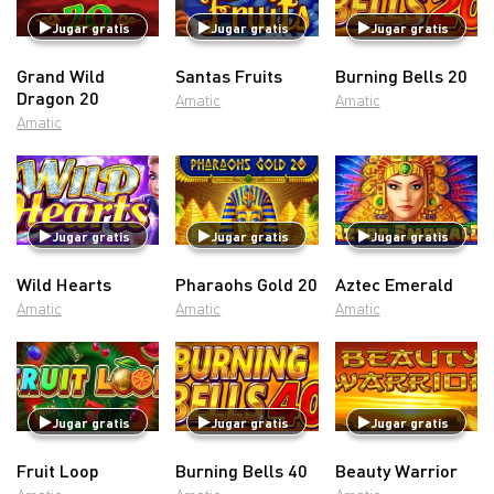
Jugar gratis
Jugar gratis
Jugar gratis
Grand Wild
Santas Fruits
Burning Bells 20
Dragon 20
Amatic
Amatic
Amatic
Jugar gratis
Jugar gratis
Jugar gratis
Wild Hearts
Pharaohs Gold 20
Aztec Emerald
Amatic
Amatic
Amatic
Jugar gratis
Jugar gratis
Jugar gratis
Fruit Loop
Burning Bells 40
Beauty Warrior