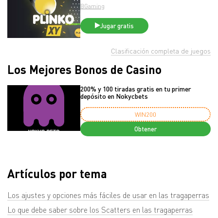
BGaming
Jugar gratis
Clasificación completa de juegos
Los Mejores Bonos de Casino
200% y 100 tiradas gratis en tu primer
depósito en Nokycbets
WIN200
Obtener
Artículos por tema
Los ajustes y opciones más fáciles de usar en las tragaperras
Lo que debe saber sobre los Scatters en las tragaperras