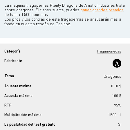
La máquina tragaperras Plenty Dragons de Amatic Industries trata
sobre dragones. Si tienes suerte, puedes
ganar grandes premios
,
de hasta 1.500 apuestas.
Los pros y los contras de esta tragaperras se analizarán más a
fondo en nuestra reseña de Casinoz.
Categoría
Tragamonedas
Fabricante
Tema
Dragones
Apuesta mínima
0.10 $
Apuesta máxima
100 $
RTP
95%
Multiplicación máxima
1500 : 1
La posibilidad del test gratuito
Sí