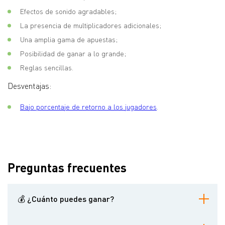
Efectos de sonido agradables;
La presencia de multiplicadores adicionales;
Una amplia gama de apuestas;
Posibilidad de ganar a lo grande;
Reglas sencillas.
Desventajas:
Bajo porcentaje de retorno a los jugadores
.
Preguntas frecuentes
💰 ¿Cuánto puedes ganar?
La ganancia máxima es de 1.500 apuestas.