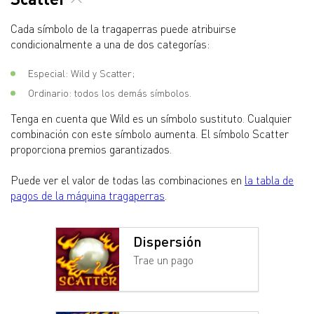
Cada símbolo de la tragaperras puede atribuirse
condicionalmente a una de dos categorías:
Especial: Wild y Scatter;
Ordinario: todos los demás símbolos.
Tenga en cuenta que Wild es un símbolo sustituto. Cualquier
combinación con este símbolo aumenta. El símbolo Scatter
proporciona premios garantizados.
Puede ver el valor de todas las combinaciones en
la tabla de
pagos de la máquina tragaperras
.
Dispersión
Trae un pago