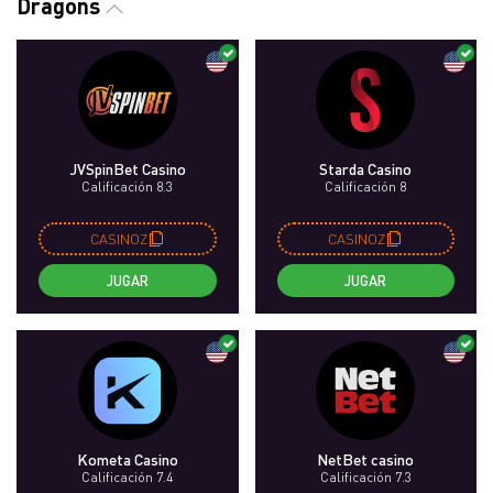
Dragons
JVSpinBet Casino
Starda Casino
Calificación 8.3
Calificación 8
CASINOZ
CASINOZ
JUGAR
JUGAR
Kometa Casino
NetBet сasino
Calificación 7.4
Calificación 7.3