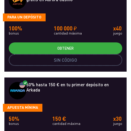
PARA UN DEPÓSITO
100%
100 000 ₽
x40
bonus
cantidad máxima
juego
OBTENER
SIN CÓDIGO
50% hasta 150 € en tu primer depósito en
Arkada
APUESTA MÍNIMA
50%
150 €
x30
bonus
cantidad máxima
juego