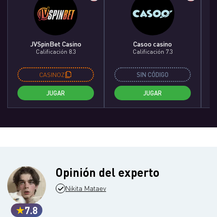
JVSpinBet Casino
Casoo casino
Calificación 8.3
Calificación 7.3
CASINOZ
SIN CÓDIGO
JUGAR
JUGAR
Opinión del experto
Nikita Mataev
7.8