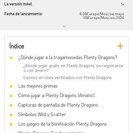
La versión móvil
Sí
Fecha de lanzamiento
8 08Europe/Moscow mayo
08Europe/Moscow 2020
Jackpot progresivo
No
El numero de los tambores
5
Índice
El numero de las líneas
50
Jokers
¿Dónde jugar a la tragamonedas Plenty Dragons?
Sí
¿Dónde jugar gratis en Plenty Dragons sin registrarse
Scatter
Sí
o con dinero?
Los juegos de bonificación
Multiplier
Casinos en línea verificados con Plenty Dragons
Las mejores primas
La volatilidad
Middle
Cómo jugar a Plenty Dragons (Amatic)
Slot 3D
No
Capturas de pantalla de Plenty Dragons
Respins
No
Símbolos Wild y Scatter
Free spins
No
Los juegos de la bonificación Plenty Dragons