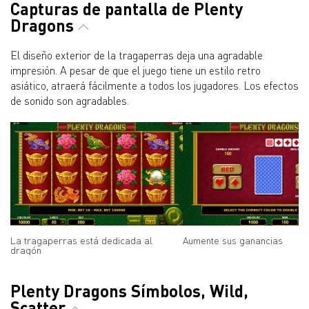
Capturas de pantalla de Plenty
Dragons
El diseño exterior de la tragaperras deja una agradable
impresión. A pesar de que el juego tiene un estilo retro
asiático, atraerá fácilmente a todos los jugadores. Los efectos
de sonido son agradables.
La tragaperras está dedicada al
Aumente sus ganancias
dragón
Plenty Dragons Símbolos, Wild,
Scatter