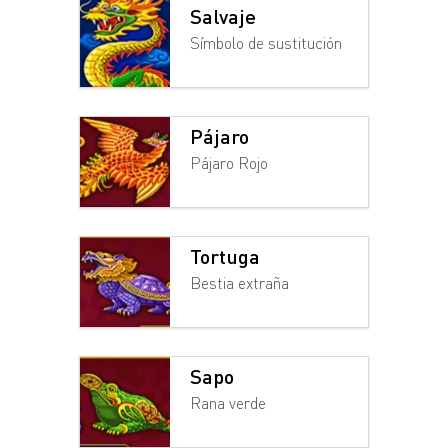
Salvaje
Símbolo de sustitución
Pájaro
Pájaro Rojo
Tortuga
Bestia extraña
Sapo
Rana verde