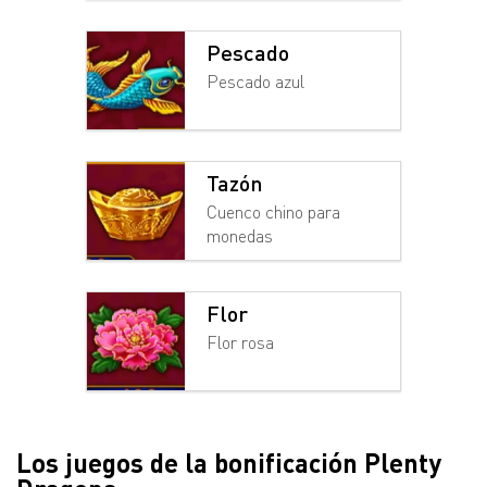
Pescado
Pescado azul
Tazón
Cuenco chino para
monedas
Flor
Flor rosa
Los juegos de la bonificación Plenty