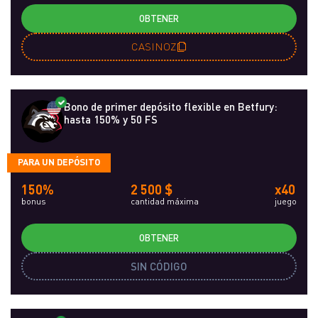
OBTENER
CASINOZ
Bono de primer depósito flexible en Betfury:
hasta 150% y 50 FS
PARA UN DEPÓSITO
150%
2 500 $
x40
bonus
cantidad máxima
juego
OBTENER
SIN CÓDIGO