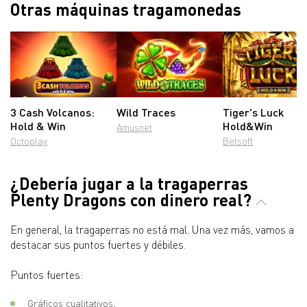
Otras máquinas tragamonedas
3 Cash Volcanos:
Wild Traces
Tiger's Luck
Hold & Win
Hold&Win
Amusnet
Octoplay
Betsoft
¿Debería jugar a la tragaperras
Plenty Dragons con dinero real?
En general, la tragaperras no está mal. Una vez más, vamos a
destacar sus puntos fuertes y débiles.
Puntos fuertes:
Gráficos cualitativos;