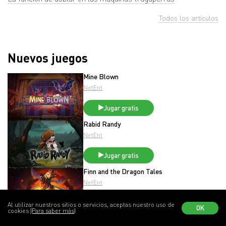
Todos los artículos
Nuevos juegos
Mine Blown
NetEnt
Jugar gratis
Rabid Randy
NetEnt
Jugar gratis
Finn and the Dragon Tales
NetEnt
Jugar gratis
Al utilizar nuestros sitios o servicios, aceptas nuestro uso de
OK
cookies
(Para saber más)
Ice Field