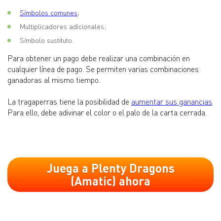
Símbolos comunes
;
Multiplicadores adicionales;
Símbolo sustituto.
Para obtener un pago debe realizar una combinación en
cualquier línea de pago. Se permiten varias combinaciones
ganadoras al mismo tiempo.
La tragaperras tiene la posibilidad de
aumentar sus ganancias
.
Para ello, debe adivinar el color o el palo de la carta cerrada.
Juega a Plenty Dragons
(Amatic) ahora