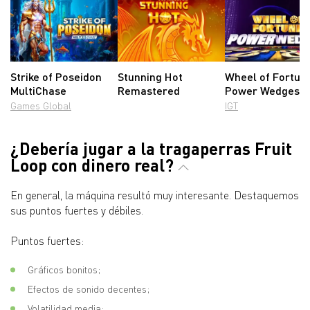
Strike of Poseidon
Stunning Hot
Wheel of Fortun
MultiChase
Remastered
Power Wedges
Games Global
IGT
¿Debería jugar a la tragaperras Fruit
Loop con dinero real?
En general, la máquina resultó muy interesante. Destaquemos
sus puntos fuertes y débiles.
Puntos fuertes:
Gráficos bonitos;
Efectos de sonido decentes;
Volatilidad media;