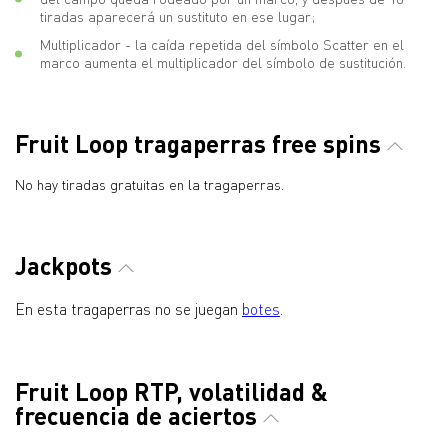
tiradas aparecerá un sustituto en ese lugar;
Multiplicador - la caída repetida del símbolo Scatter en el
marco aumenta el multiplicador del símbolo de sustitución.
Fruit Loop tragaperras free spins
No hay tiradas gratuitas en la tragaperras.
Jackpots
En esta tragaperras no se juegan
botes
.
Fruit Loop RTP, volatilidad &
frecuencia de aciertos