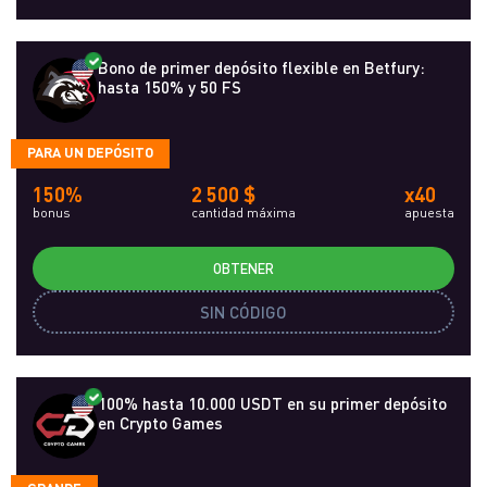
Bono de primer depósito flexible en Betfury:
hasta 150% y 50 FS
PARA UN DEPÓSITO
150%
2 500 $
x40
bonus
cantidad máxima
apuesta
OBTENER
SIN CÓDIGO
100% hasta 10.000 USDT en su primer depósito
en Crypto Games