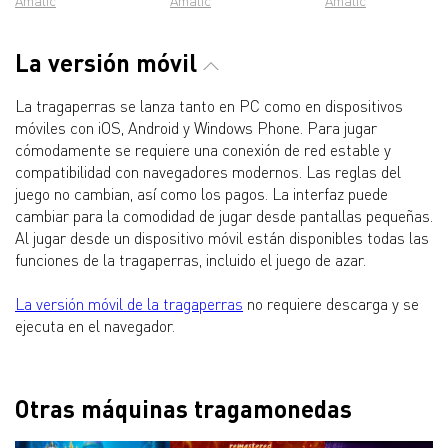
Amatic
Amatic
Amatic
La versión móvil
La tragaperras se lanza tanto en PC como en dispositivos
móviles con iOS, Android y Windows Phone. Para jugar
cómodamente se requiere una conexión de red estable y
compatibilidad con navegadores modernos. Las reglas del
juego no cambian, así como los pagos. La interfaz puede
cambiar para la comodidad de jugar desde pantallas pequeñas.
Al jugar desde un dispositivo móvil están disponibles todas las
funciones de la tragaperras, incluido el juego de azar.
La versión móvil de la tragaperras
no requiere descarga y se
ejecuta en el navegador.
Otras máquinas tragamonedas