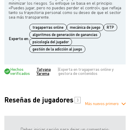
minimizar los riesgos. Su enfoque se basa en el principio:
«Puedes jugar, pero no puedes perder el control», que refleja
tanto su trayectoria personal como su deseo de que el sector
tragaperras online
mecánica de juego
RTP
algoritmos de generación de ganancias
Experto en:
psicología del jugador
gestión de la adicción al juego
Hechos
Tatyana
Experta en tragaperras online y
verificados
Yarema
gestora de contenidos
Reseñas de jugadores
3
Más nuevos primero
Debes iniciar sesión para dejar un comentario: