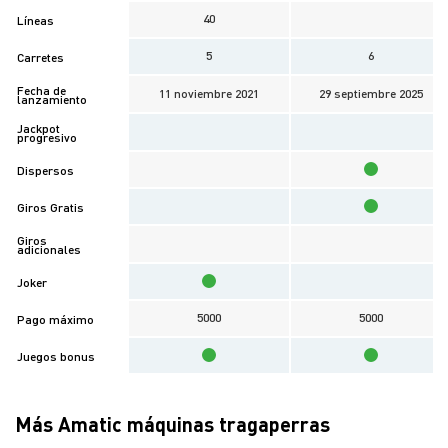
40
Líneas
5
6
Carretes
Fecha de
11 noviembre 2021
29 septiembre 2025
lanzamiento
Jackpot
progresivo
Dispersos
Giros Gratis
Giros
adicionales
Joker
5000
5000
Pago máximo
Juegos bonus
Más Amatic máquinas tragaperras