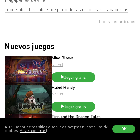
Todo sobre las tablas de pago de las máquinas tragaperras
Todos los artículos
Nuevos juegos
Mine Blown
NetEnt
Jugar gratis
Rabid Randy
NetEnt
Jugar gratis
Finn and the Dragon Tales
NetEnt
Al utilizar nuestros sitios o servicios, aceptas nuestro uso de
OK
cookies
(Para saber más)
Jugar gratis