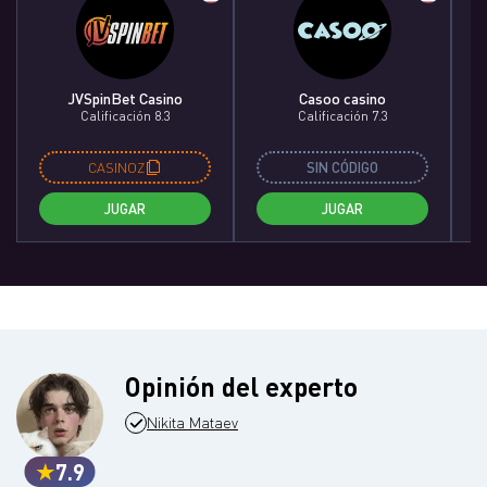
JVSpinBet Casino
Casoo casino
Calificación 8.3
Calificación 7.3
CASINOZ
SIN CÓDIGO
JUGAR
JUGAR
Opinión del experto
Nikita Mataev
7.9