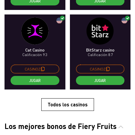
JUGAR
JUGAR
Cat Casino
BitStarz casino
Calificación 9.3
Calificación 8.7
CASINOZ
CASINOZ
JUGAR
JUGAR
Todos los casinos
Los mejores bonos de Fiery Fruits