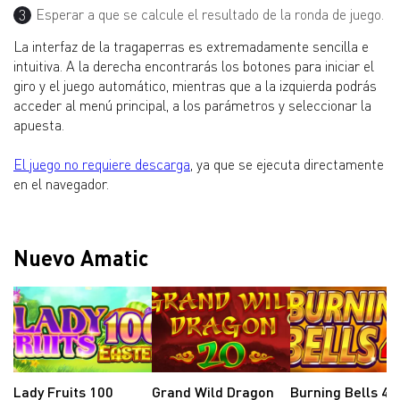
Esperar a que se calcule el resultado de la ronda de juego.
La interfaz de la tragaperras es extremadamente sencilla e
intuitiva. A la derecha encontrarás los botones para iniciar el
giro y el juego automático, mientras que a la izquierda podrás
acceder al menú principal, a los parámetros y seleccionar la
apuesta.
El juego no requiere descarga
, ya que se ejecuta directamente
en el navegador.
Nuevo Amatic
Lady Fruits 100
Grand Wild Dragon
Burning Bells 40