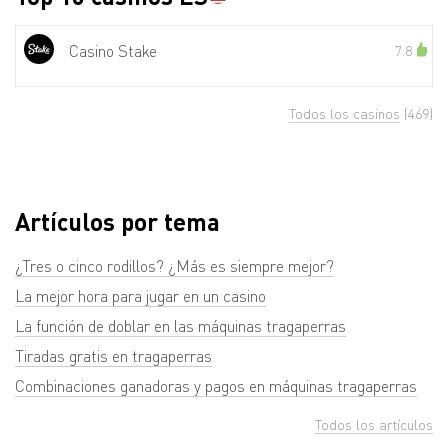
Casino Stake
7.8
Todos los casinos
(469)
Artículos por tema
¿Tres o cinco rodillos? ¿Más es siempre mejor?
La mejor hora para jugar en un casino
La función de doblar en las máquinas tragaperras
Tiradas gratis en tragaperras
Combinaciones ganadoras y pagos en máquinas tragaperras
Todos los artículos