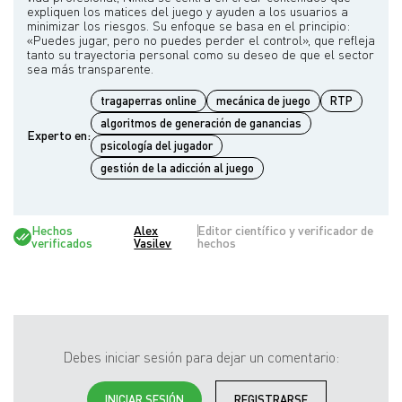
expliquen los matices del juego y ayuden a los usuarios a
minimizar los riesgos. Su enfoque se basa en el principio:
«Puedes jugar, pero no puedes perder el control», que refleja
tanto su trayectoria personal como su deseo de que el sector
tragaperras online
mecánica de juego
RTP
algoritmos de generación de ganancias
Experto en:
psicología del jugador
gestión de la adicción al juego
Hechos
Alex
Editor científico y verificador de
verificados
Vasilev
hechos
Debes iniciar sesión para dejar un comentario:
INICIAR SESIÓN
REGISTRARSE