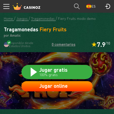
EVOFRST
JUGAR
ES
Home
Juegos
Tragamonedas
Fiery Fruits modo demo
Tragamonedas
Fiery Fruits
por Amatic
7.9
Disponible desde
/10
0 comentarios
Estados Unidos
Jugar gratis
100% gratis
Jugar online