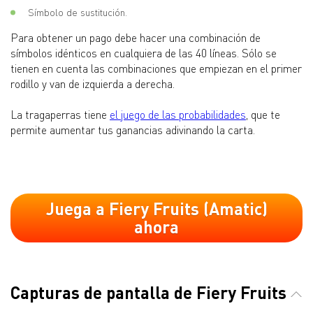
Símbolo de sustitución.
Para obtener un pago debe hacer una combinación de
símbolos idénticos en cualquiera de las 40 líneas. Sólo se
tienen en cuenta las combinaciones que empiezan en el primer
rodillo y van de izquierda a derecha.
La tragaperras tiene
el juego de las probabilidades
, que te
permite aumentar tus ganancias adivinando la carta.
Juega a Fiery Fruits (Amatic)
ahora
Capturas de pantalla de Fiery Fruits