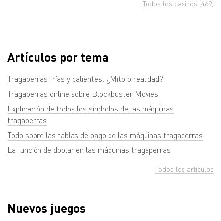
Todos los casinos
(469)
Artículos por tema
Tragaperras frías y calientes: ¿Mito o realidad?
Tragaperras online sobre Blockbuster Movies
Explicación de todos los símbolos de las máquinas
tragaperras
Todo sobre las tablas de pago de las máquinas tragaperras
La función de doblar en las máquinas tragaperras
Todos los artículos
Nuevos juegos