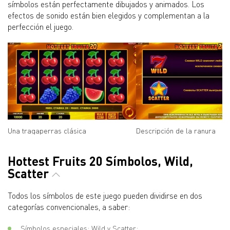
símbolos están perfectamente dibujados y animados. Los
efectos de sonido están bien elegidos y complementan a la
perfección el juego.
Una tragaperras clásica
Descripción de la ranura
Hottest Fruits 20 Símbolos, Wild,
Scatter
Todos los símbolos de este juego pueden dividirse en dos
categorías convencionales, a saber:
Símbolos especiales: Wild y Scatter;