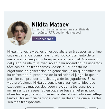
Nikita Mataev
Experto en tragaperras en línea (análisis de
la mecánica, RTP, gestión de riesgos)
1502 reseñas
Nikita (motyathewise) es un especialista en tragaperras online
cuya experiencia combina un profundo conocimiento de la
mecánica del juego con la experiencia personal. Apasionado
del juego desde muy joven, no sólo ha aprendido los aspectos
técnicos de las tragaperras -desde el RTP hasta los
algoritmos de generación de ganancias-, sino que también se
ha enfrentado al problema de la adicción al juego, lo que le
permite comprender la psicología de los jugadores. En su
vida profesional, Nikita se centra en crear contenidos que
expliquen los matices del juego y ayuden a los usuarios a
minimizar los riesgos. Su enfoque se basa en el principio:
«Puedes jugar, pero no puedes perder el control», que refleja
tanto su trayectoria personal como su deseo de que el sector