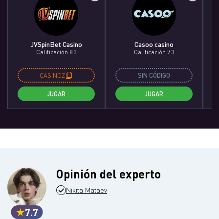
JVSpinBet Casino
Casoo casino
Calificación 8.3
Calificación 7.3
CASINOZ
SIN CÓDIGO
JUGAR
JUGAR
Opinión del experto
Nikita Mataev
7.7