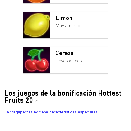
Limón
Muy amargo
Cereza
Bayas dulces
Los juegos de la bonificación Hottest
Fruits 20
La tragaperras no tiene características especiales
.