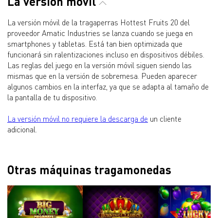
La versión móvil
La versión móvil de la tragaperras Hottest Fruits 20 del
proveedor Amatic Industries se lanza cuando se juega en
smartphones y tabletas. Está tan bien optimizada que
funcionará sin ralentizaciones incluso en dispositivos débiles.
Las reglas del juego en la versión móvil siguen siendo las
mismas que en la versión de sobremesa. Pueden aparecer
algunos cambios en la interfaz, ya que se adapta al tamaño de
la pantalla de tu dispositivo.
La versión móvil no requiere la descarga de
un cliente
adicional.
Otras máquinas tragamonedas