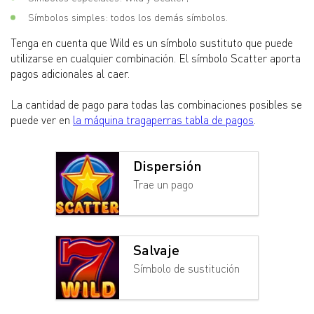
Símbolos simples: todos los demás símbolos.
Tenga en cuenta que Wild es un símbolo sustituto que puede
utilizarse en cualquier combinación. El símbolo Scatter aporta
pagos adicionales al caer.
La cantidad de pago para todas las combinaciones posibles se
puede ver en
la máquina tragaperras tabla de pagos
.
Dispersión
Trae un pago
Salvaje
Símbolo de sustitución