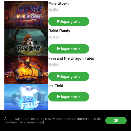
Mine Blown
NetEnt
Jugar gratis
Rabid Randy
NetEnt
Jugar gratis
Finn and the Dragon Tales
NetEnt
Jugar gratis
Ice Field
Jugar gratis
Plinko XY
Al utilizar nuestros sitios o servicios, aceptas nuestro uso de
BGaming
OK
cookies
(Para saber más)