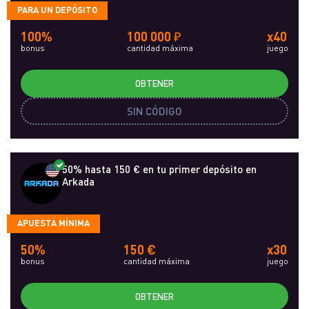
PARA UN DEPÓSITO
100%
100 000 ₽
x40
bonus
cantidad máxima
juego
OBTENER
SIN CÓDIGO
50% hasta 150 € en tu primer depósito en
Arkada
APUESTA MÍNIMA
50%
150 €
x30
bonus
cantidad máxima
juego
OBTENER