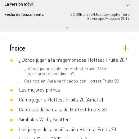
La versión móvil
Sí
Fecha de lanzamiento
30 30Europe/Moscow septiembre
30Europe/Moscow 2019
Jackpot progresivo
No
El numero de los tambores
5
Índice
El numero de las líneas
20
Jokers
¿Dónde jugar a la tragamonedas Hottest Fruits 20?
Sí
¿Dónde jugar gratis en Hottest Fruits 20 sin
Scatter
Sí
registrarse o con dinero?
La volatilidad
Middle
Casinos en línea verificados con Hottest Fruits 20
Las mejores primas
Slot 3D
No
Cómo jugar a Hottest Fruits 20 (Amatic)
Respins
No
Capturas de pantalla de Hottest Fruits 20
Free spins
No
Símbolos Wild y Scatter
Los juegos de la bonificación Hottest Fruits 20