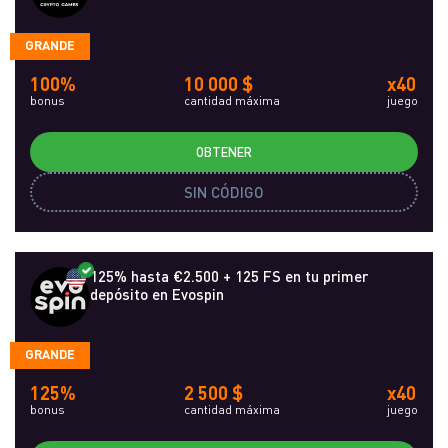
GRANDE
100%
10 000 $
x40
bonus
cantidad máxima
juego
OBTENER
SIN CÓDIGO
125% hasta €2.500 + 125 FS en tu primer
depósito en Evospin
GRANDE
125%
2 500 $
x40
bonus
cantidad máxima
juego