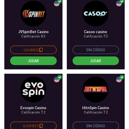
JVSpinBet Casino
Casoo casino
Calificación 8.3
Calificación 7.3
CASINOZ
SIN CÓDIGO
JUGAR
JUGAR
Evospin Casino
HitnSpin Casino
Calificación 7.2
Calificación 7.2
EVOFRST
SIN CÓDIGO