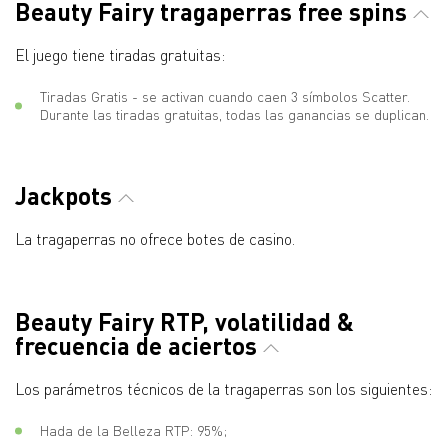
Beauty Fairy tragaperras free spins
El juego tiene tiradas gratuitas:
Tiradas Gratis - se activan cuando caen 3 símbolos Scatter.
Durante las tiradas gratuitas, todas las ganancias se duplican.
Jackpots
La tragaperras no ofrece botes de casino.
Beauty Fairy RTP, volatilidad &
frecuencia de aciertos
Los parámetros técnicos de la tragaperras son los siguientes:
Hada de la Belleza RTP: 95%;