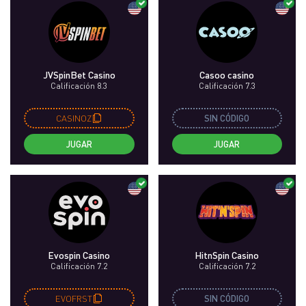
JVSpinBet Casino
Casoo casino
Calificación 8.3
Calificación 7.3
CASINOZ
SIN CÓDIGO
JUGAR
JUGAR
Evospin Casino
HitnSpin Casino
Calificación 7.2
Calificación 7.2
EVOFRST
SIN CÓDIGO