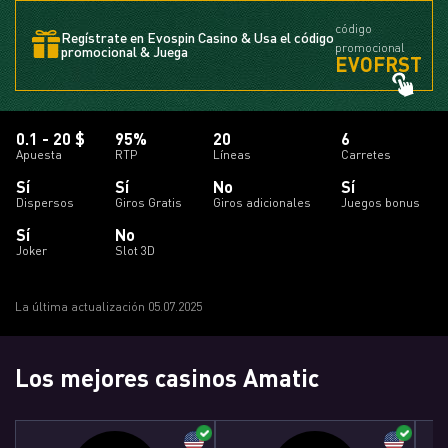
código
Regístrate en Evospin Casino & Usa el código
promocional
promocional & Juega
EVOFRST
0.1 - 20 $
95%
20
6
Apuesta
RTP
Líneas
Carretes
Sí
Sí
No
Sí
Dispersos
Giros Gratis
Giros adicionales
Juegos bonus
Sí
No
Joker
Slot 3D
La última actualización 05.07.2025
Los mejores casinos Amatic