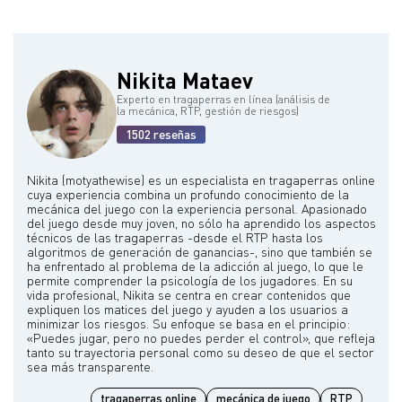
Nikita Mataev
Experto en tragaperras en línea (análisis de
la mecánica, RTP, gestión de riesgos)
1502 reseñas
Nikita (motyathewise) es un especialista en tragaperras online
cuya experiencia combina un profundo conocimiento de la
mecánica del juego con la experiencia personal. Apasionado
del juego desde muy joven, no sólo ha aprendido los aspectos
técnicos de las tragaperras -desde el RTP hasta los
algoritmos de generación de ganancias-, sino que también se
ha enfrentado al problema de la adicción al juego, lo que le
permite comprender la psicología de los jugadores. En su
vida profesional, Nikita se centra en crear contenidos que
expliquen los matices del juego y ayuden a los usuarios a
minimizar los riesgos. Su enfoque se basa en el principio:
«Puedes jugar, pero no puedes perder el control», que refleja
tanto su trayectoria personal como su deseo de que el sector
tragaperras online
mecánica de juego
RTP