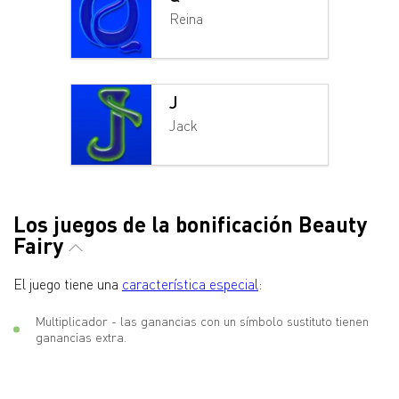
Reina
J
Jack
Los juegos de la bonificación Beauty
Fairy
El juego tiene una
característica especial
:
Multiplicador - las ganancias con un símbolo sustituto tienen
ganancias extra.