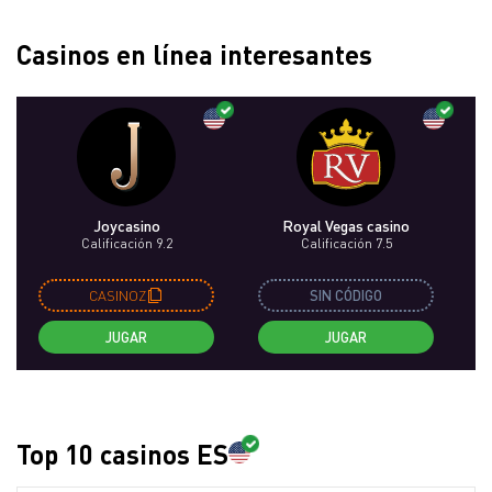
Casinos en línea interesantes
Joycasino
Royal Vegas сasino
Calificación 9.2
Calificación 7.5
CASINOZ
SIN CÓDIGO
JUGAR
JUGAR
Top 10 casinos ES