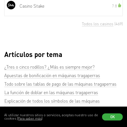
Casino Stake
7.8
Todos los casinos
(469)
Artículos por tema
¿Tres o cinco rodillos? ¿Más es siempre mejor?
Apuestas de bonificación en máquinas tragaperras
Todo sobre las tablas de pago de las máquinas tragaperras
La función de doblar en las máquinas tragaperras
Explicación de todos los símbolos de las máquinas
tragaperras
Al utilizar nuestros sitios o servicios, aceptas nuestro uso de
OK
Todos los artículos
cookies
(Para saber más)