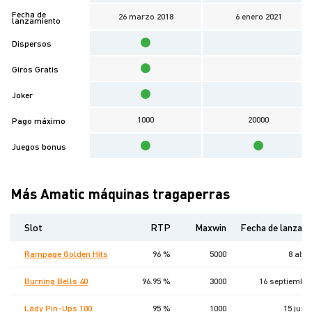
Fecha de
26 marzo 2018
6 enero 2021
lanzamiento
Dispersos
Giros Gratis
Joker
1000
20000
Pago máximo
Juegos bonus
Más Amatic máquinas tragaperras
Slot
RTP
Maxwin
Fecha de lanzam
Rampage Golden Hits
96 %
5000
8 abri
Burning Bells 40
96.95 %
3000
16 septiembre
Lady Pin-Ups 100
95 %
1000
15 juni