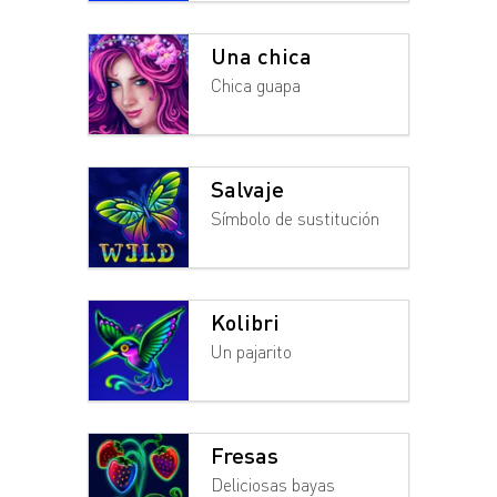
Una chica
Chica guapa
Salvaje
Símbolo de sustitución
Kolibri
Un pajarito
Fresas
Deliciosas bayas