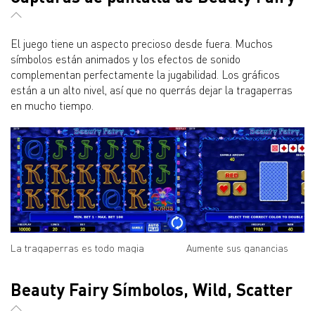
El juego tiene un aspecto precioso desde fuera. Muchos
símbolos están animados y los efectos de sonido
complementan perfectamente la jugabilidad. Los gráficos
están a un alto nivel, así que no querrás dejar la tragaperras
en mucho tiempo.
La tragaperras es todo magia
Aumente sus ganancias
Beauty Fairy Símbolos, Wild, Scatter