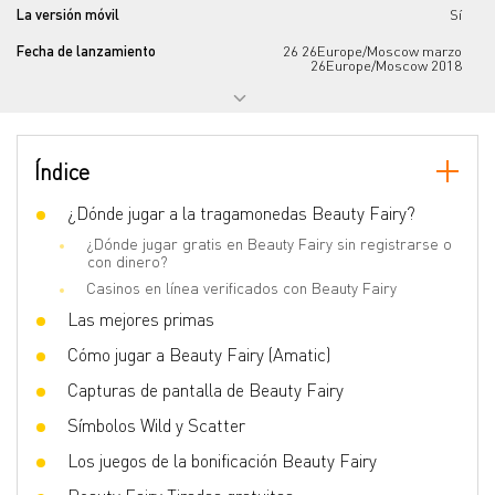
La versión móvil
Sí
Fecha de lanzamiento
26 26Europe/Moscow marzo
26Europe/Moscow 2018
Jackpot progresivo
No
El numero de los tambores
6
Índice
El numero de las líneas
20
Jokers
¿Dónde jugar a la tragamonedas Beauty Fairy?
Sí
¿Dónde jugar gratis en Beauty Fairy sin registrarse o
Scatter
Sí
con dinero?
Los juegos de bonificación
Free Spins, Multiplier
Casinos en línea verificados con Beauty Fairy
Las mejores primas
La volatilidad
Middle
Cómo jugar a Beauty Fairy (Amatic)
Slot 3D
No
Capturas de pantalla de Beauty Fairy
Respins
No
Símbolos Wild y Scatter
Free spins
Sí
Los juegos de la bonificación Beauty Fairy