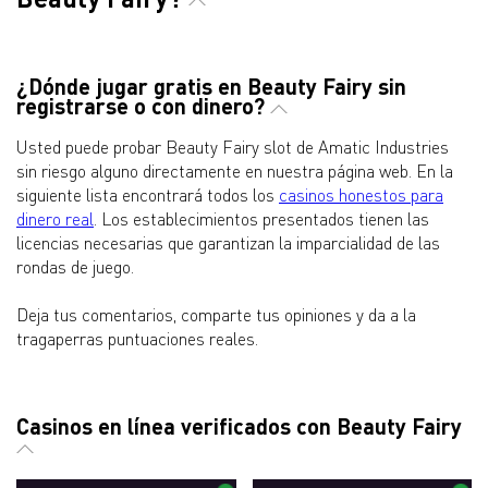
¿Dónde jugar gratis en Beauty Fairy sin
registrarse o con dinero?
Usted puede probar Beauty Fairy slot de Amatic Industries
sin riesgo alguno directamente en nuestra página web. En la
siguiente lista encontrará todos los
casinos honestos para
dinero real
. Los establecimientos presentados tienen las
licencias necesarias que garantizan la imparcialidad de las
rondas de juego.
Deja tus comentarios, comparte tus opiniones y da a la
tragaperras puntuaciones reales.
Casinos en línea verificados con Beauty Fairy