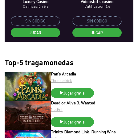
Luxury Casino
Videoslots сasino
Calificación 6.8
Calificación 6.6
SIN CÓDIGO
SIN CÓDIGO
JUGAR
JUGAR
Top-5 tragamonedas
Pan’s Arcadia
Thunderkick
Jugar gratis
Dead or Alive 3: Wanted
NetEnt
Jugar gratis
Trinity Diamond Link: Running Wins