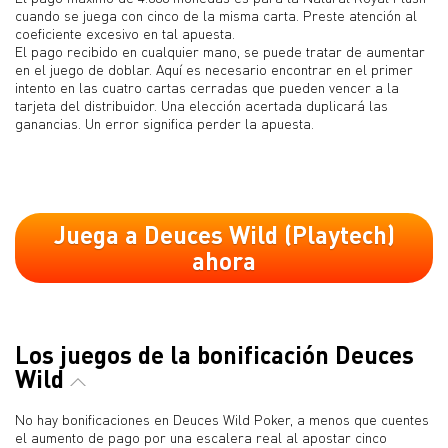
cuando se juega con cinco de la misma carta. Preste atención al
coeficiente excesivo en tal apuesta.
El pago recibido en cualquier mano, se puede tratar de aumentar
en el juego de doblar. Aquí es necesario encontrar en el primer
intento en las cuatro cartas cerradas que pueden vencer a la
tarjeta del distribuidor. Una elección acertada duplicará las
ganancias. Un error significa perder la apuesta.
Juega a Deuces Wild (Playtech)
ahora
Los juegos de la bonificación Deuces
Wild
No hay bonificaciones en Deuces Wild Poker, a menos que cuentes
el aumento de pago por una escalera real al apostar cinco