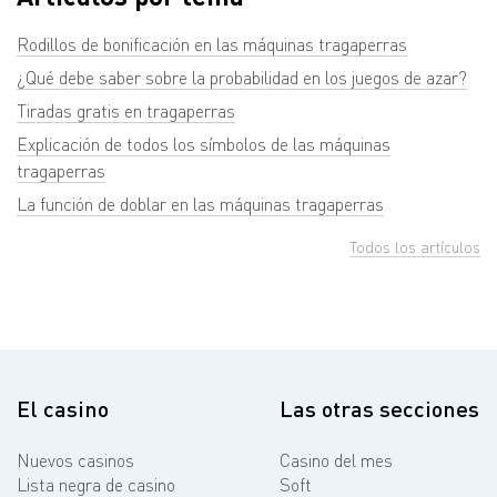
Rodillos de bonificación en las máquinas tragaperras
¿Qué debe saber sobre la probabilidad en los juegos de azar?
Tiradas gratis en tragaperras
Explicación de todos los símbolos de las máquinas
tragaperras
La función de doblar en las máquinas tragaperras
Todos los artículos
El casino
Las otras secciones
Nuevos casinos
Casino del mes
Lista negra de casino
Soft