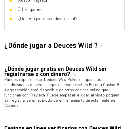
Other games
¿Debería jugar con dinero real?
¿Dónde jugar a Deuces Wild ?
¿Dónde jugar gratis en Deuces Wild sin
registrarse o con dinero?
Puedes experimentar Deuces Wild Poker en apuestas
condicionales o puedes jugar en modo real en Europa Casino. El
juego también está disponible en otros casinos online que
funcionan con Playtech. Puede empezar a jugar al video póquer
sin registrarse en el modo de entrenamiento directamente en
Casinoz.
Casinos en línea verificados con Deuces Wild