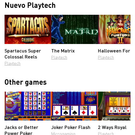
Nuevo Playtech
Spartacus Super
The Matrix
Halloween Fortun
Colossal Reels
Playtech
Playtech
Playtech
Other games
Jacks or Better
Joker Poker Flash
2 Ways Royal
Power Poker
Microgaming
Playtech