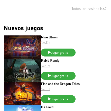
Todos los casinos
(469)
Nuevos juegos
Mine Blown
NetEnt
Jugar gratis
Rabid Randy
NetEnt
Jugar gratis
Finn and the Dragon Tales
NetEnt
Jugar gratis
Ice Field