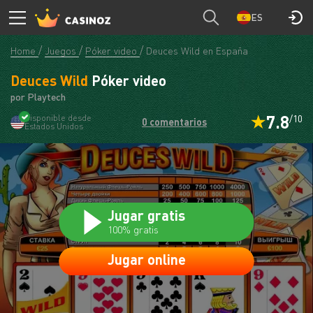
CASINOZ
JUGAR
ES
Home
Juegos
Póker video
Deuces Wild en España
Deuces Wild
Póker video
por Playtech
7.8
Disponible desde
/10
0 comentarios
Estados Unidos
Jugar gratis
100% gratis
Jugar online