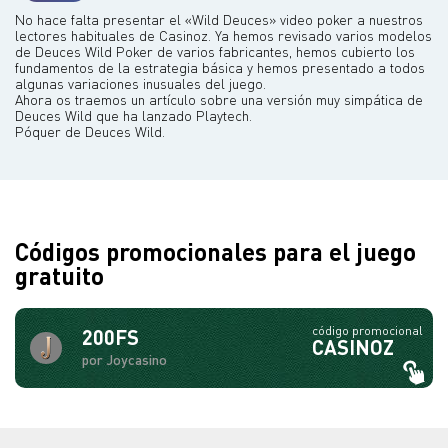
No hace falta presentar el «Wild Deuces» video poker a nuestros
lectores habituales de Casinoz. Ya hemos revisado varios modelos
de Deuces Wild Poker de varios fabricantes, hemos cubierto los
fundamentos de la estrategia básica y hemos presentado a todos
algunas variaciones inusuales del juego.
Ahora os traemos un artículo sobre una versión muy simpática de
Deuces Wild que ha lanzado Playtech.
Póquer de Deuces Wild
.
Códigos promocionales para el juego
gratuito
código promocional
200FS
CASINOZ
por Joycasino