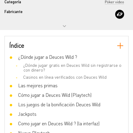
Categoría
Póker video
Fabricante
Índice
¿Dónde jugar a Deuces Wild ?
¿Dónde jugar gratis en Deuces Wild sin registrarse o
con dinero?
Casinos en línea verificados con Deuces Wild
Las mejores primas
Cómo jugar a Deuces Wild (Playtech)
Los juegos de la bonificación Deuces Wild
Jackpots
Como jugar en Deuces Wild ? (la interfaz)
Nuevo Playtech