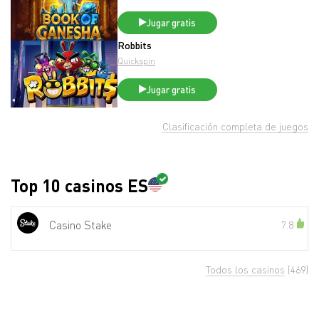
Jugar gratis
Robbits
Quickspin
Jugar gratis
Clasificación completa de juegos
Top 10 casinos ES
Casino Stake
7.8
Todos los casinos
(469)