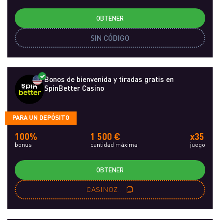
OBTENER
SIN CÓDIGO
Bonos de bienvenida y tiradas gratis en
SpinBetter Casino
PARA UN DEPÓSITO
100%
1 500 €
x35
bonus
cantidad máxima
juego
OBTENER
CASINOZRU