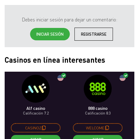
Debes iniciar sesión para dejar un comentario:
INICIAR SESIÓN
REGISTRARSE
Casinos en línea interesantes
Alf casino
888 casino
Calificación 7.2
Calificación 8.3
CASINOZ
WELCOME