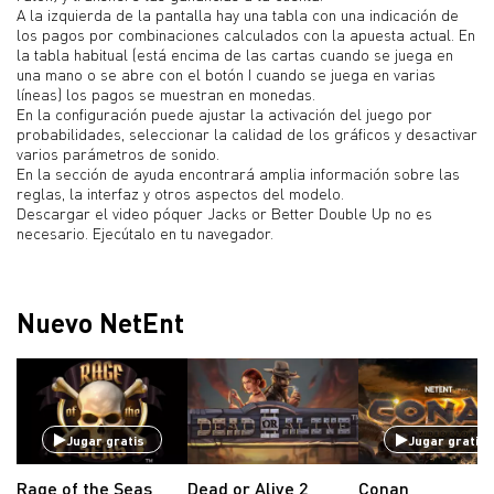
A la izquierda de la pantalla hay una tabla con una indicación de
los pagos por combinaciones calculados con la apuesta actual. En
la tabla habitual (está encima de las cartas cuando se juega en
una mano o se abre con el botón I cuando se juega en varias
líneas) los pagos se muestran en monedas.
En la configuración puede ajustar la activación del juego por
probabilidades, seleccionar la calidad de los gráficos y desactivar
varios parámetros de sonido.
En la sección de ayuda encontrará amplia información sobre las
reglas, la interfaz y otros aspectos del modelo.
Descargar el video póquer Jacks or Better Double Up no es
necesario. Ejecútalo en tu navegador.
Nuevo NetEnt
Jugar gratis
Jugar gratis
Rage of the Seas
Dead or Alive 2
Conan