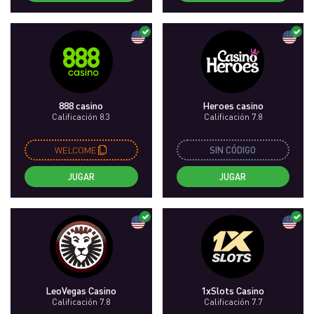
888 casino
Heroes casino
Calificación 8.3
Calificación 7.8
WELCOME
SIN CÓDIGO
JUGAR
JUGAR
LeoVegas Casino
1xSlots Casino
Calificación 7.8
Calificación 7.7