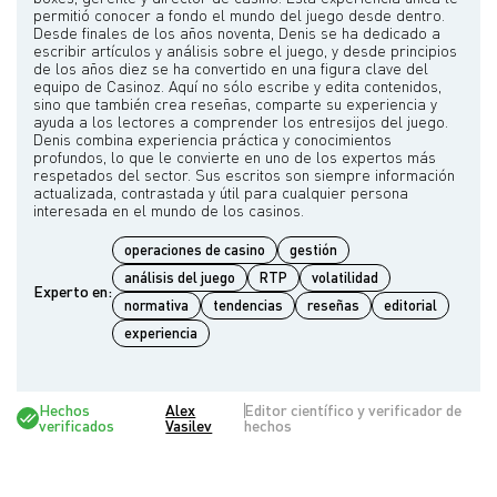
permitió conocer a fondo el mundo del juego desde dentro.
Desde finales de los años noventa, Denis se ha dedicado a
escribir artículos y análisis sobre el juego, y desde principios
de los años diez se ha convertido en una figura clave del
equipo de Casinoz. Aquí no sólo escribe y edita contenidos,
sino que también crea reseñas, comparte su experiencia y
ayuda a los lectores a comprender los entresijos del juego.
Denis combina experiencia práctica y conocimientos
profundos, lo que le convierte en uno de los expertos más
respetados del sector. Sus escritos son siempre información
actualizada, contrastada y útil para cualquier persona
operaciones de casino
gestión
análisis del juego
RTP
volatilidad
Experto en:
normativa
tendencias
reseñas
editorial
experiencia
Hechos
Alex
Editor científico y verificador de
verificados
Vasilev
hechos