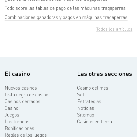
Todo sobre las tablas de pago de las máquinas tragaperras
Combinaciones ganadoras y pagos en máquinas tragaperras
Todos los artículos
El casino
Las otras secciones
Nuevos casinos
Casino del mes
Lista negra de casino
Soft
Casinos cerrados
Estrategias
Casino
Noticias
Juegos
Sitemap
Los torneos
Casinos en tierra
Bonificaciones
Reglas de los juegos