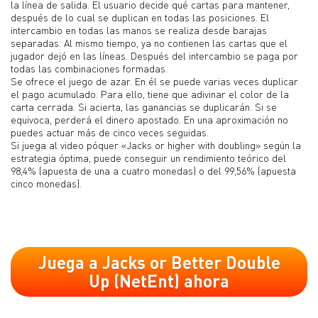
la línea de salida. El usuario decide qué cartas para mantener,
después de lo cual se duplican en todas las posiciones. El
intercambio en todas las manos se realiza desde barajas
separadas. Al mismo tiempo, ya no contienen las cartas que el
jugador dejó en las líneas. Después del intercambio se paga por
todas las combinaciones formadas.
Se ofrece el juego de azar. En él se puede varias veces duplicar
el pago acumulado. Para ello, tiene que adivinar el color de la
carta cerrada. Si acierta, las ganancias se duplicarán. Si se
equivoca, perderá el dinero apostado. En una aproximación no
puedes actuar más de cinco veces seguidas.
Si juega al video póquer «Jacks or higher with doubling» según la
estrategia óptima, puede conseguir un rendimiento teórico del
98,4% (apuesta de una a cuatro monedas) o del 99,56% (apuesta
cinco monedas).
Juega a Jacks or Better Double
Up (NetEnt) ahora