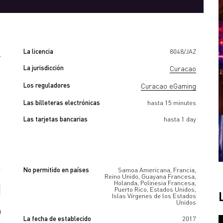
La licencia
8048/JAZ
p
La jurisdicción
Curacao
e
Los reguladores
Curacao eGaming
s
Las billeteras electrónicas
hasta 15 minutes
Las tarjetas bancarias
hasta 1 day
e
y
No permitido en países
Samoa Americana,
Francia,
Reino Unido,
Guayana Francesa,
Holanda,
Polinesia Francesa,
Puerto Rico,
Estados Unidos,
Islas Vírgenes de los Estados
Unidos
La fecha de establecido
2017