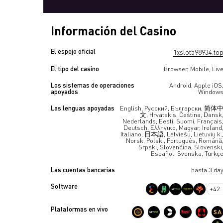
Información del Casino
El espejo oficial
1xslot598934.to
El tipo del casino
Browser, Mobile, Liv
Los sistemas de operaciones
Android, Apple iOS,
apoyados
Window
Las lenguas apoyadas
English, Русский, Български, 简体中
文, Hrvatskis, Čeština, Dansk,
Nederlands, Eesti, Suomi, Français,
Deutsch, Ελληνικά, Magyar, Ireland,
Italiano, 日本語, Latviešu, Lietuvių k.,
Norsk, Polski, Português, Română,
Srpski, Slovenčina, Slovenski,
Español, Svenska, Türkç
Las cuentas bancarias
hasta 3 da
Software
+42
Plataformas en vivo