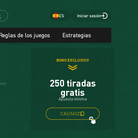
ES
Iniciar sesión
Reglas de los juegos
Estrategias
BONO EXCLUSIVO
250 tiradas
ante
gratis
Apuesta mínima
CASINOZ