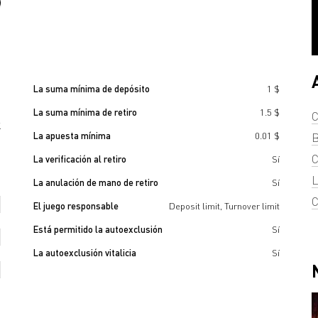
La suma mínima de depósito
1 $
La suma mínima de retiro
1.5 $
C
SK
La apuesta mínima
0.01 $
B
C
La verificación al retiro
Sí
AI
L
La anulación de mano de retiro
Sí
C
El juego responsable
Deposit limit, Turnover limit
Está permitido la autoexclusión
Sí
La autoexclusión vitalicia
Sí