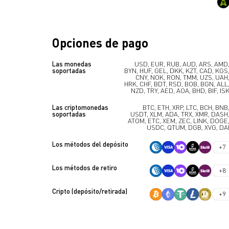
Opciones de pago
Las monedas
USD, EUR, RUB, AUD, ARS, AMD,
soportadas
BYN, HUF, GEL, DKK, KZT, CAD, KGS,
CNY, NOK, RON, TMM, UZS, UAH,
HRK, CHF, BDT, RSD, BOB, BGN, ALL,
NZD, TRY, AED, AOA, BHD, BIF, I
Las criptomonedas
BTC, ETH, XRP, LTC, BCH, BNB,
soportadas
USDT, XLM, ADA, TRX, XMR, DASH,
ATOM, ETC, XEM, ZEC, LINK, DOGE,
USDC, QTUM, DGB, XVG, D
Los métodos del depósito
+7
Los métodos de retiro
+8
Cripto (depósito/retirada)
+9