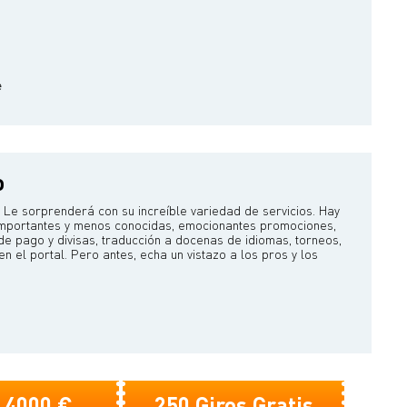
e
o
. Le sorprenderá con su increíble variedad de servicios. Hay
mportantes y menos conocidas, emocionantes promociones,
de pago y divisas, traducción a docenas de idiomas, torneos,
 el portal. Pero antes, echa un vistazo a los pros y los
 4000 €
250 Giros Gratis