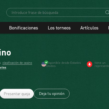
Bonificaciones
Los torneos
Artículos
ino
n
clasificación de casino
Disponible desde Estados
tiene un
Unidos
represent
arios
Deja tu opinión
Presentar queja