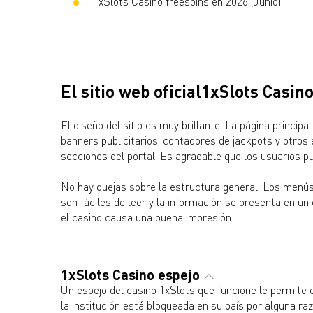
1xSlots Casino freespins en 2026 (Junio)
El sitio web oficial1xSlots Casin
El diseño del sitio es muy brillante. La página principa
banners publicitarios, contadores de jackpots y otros 
secciones del portal. Es agradable que los usuarios p
No hay quejas sobre la estructura general. Los menús
son fáciles de leer y la información se presenta en un 
el casino causa una buena impresión.
1xSlots Casino espejo
Un espejo del casino 1xSlots que funcione le permite e
la institución está bloqueada en su país por alguna ra