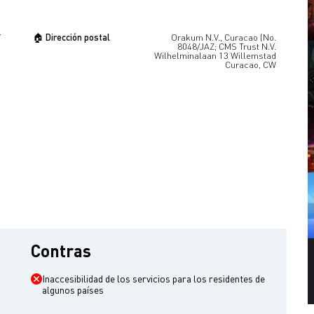
í
🏠 Dirección postal
Orakum N.V., Curacao (No.
8048/JAZ; CMS Trust N.V.
Wilhelminalaan 13 Willemstad
Curacao, CW
%
Contras
Inaccesibilidad de los servicios para los residentes de
algunos países