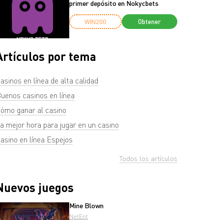
primer depósito en Nokycbets
WIN200
Obtener
Artículos por tema
asinos en línea de alta calidad
uenos casinos en línea
ómo ganar al casino
a mejor hora para jugar en un casino
asino en línea Espejos
Todos los artículos
Nuevos juegos
Mine Blown
NetEnt