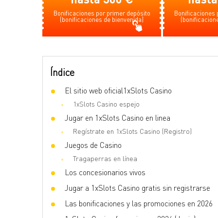
Bonificaciones por primer depósito
Bonificaciones 
(bonificaciones de bienvenida)
(bonificacion
Índice
El sitio web oficial1xSlots Casino
1xSlots Casino espejo
Jugar en 1xSlots Casino en linea
Regístrate en 1xSlots Casino (Registro)
Juegos de Casino
Tragaperras en línea
Los concesionarios vivos
Jugar a 1xSlots Casino gratis sin registrarse
Las bonificaciones y las promociones en 2026