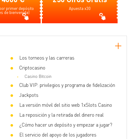
por primer depósito
Apuesta x30
es de bienvenida)
Los torneos y las carreras
Criptocasino
Casino Bitcoin
Club VIP: privilegios y programa de fidelización
Jackpots
La versión móvil del sitio web 1xSlots Casino
La reposición y la retirada del dinero real
¿Cómo hacer un depósito y empezar a jugar?
El servicio del apoyo de los jugadores