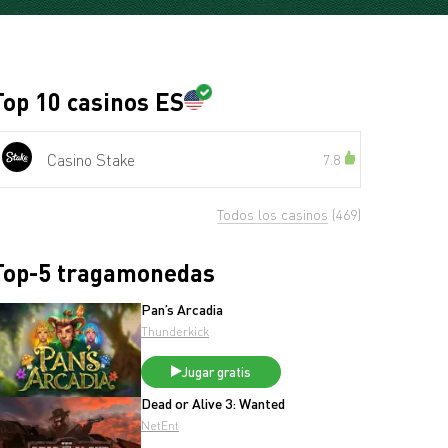
Top 10 casinos ES
Casino Stake
7.8
Todos los casinos
(469)
Top-5 tragamonedas
Pan’s Arcadia
Thunderkick
Jugar gratis
Dead or Alive 3: Wanted
NetEnt