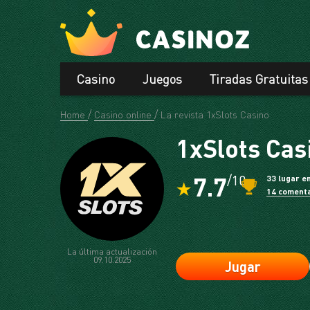
Casino
Juegos
Tiradas Gratuitas
Home
Casino online
La revista 1xSlots Casino
1xSlots Cas
7.7
/10
33 lugar e
14 coment
La última actualización
09.10.2025
Jugar