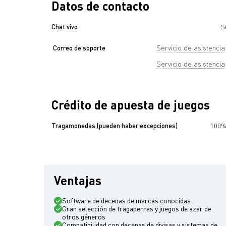
Datos de contacto
Chat vivo
S
Servicio de asistencia
Correo de soporte
Servicio de asistencia
Crédito de apuesta de juegos
Tragamonedas (pueden haber excepciones)
100
Ventajas
Software de decenas de marcas conocidas
Gran selección de tragaperras y juegos de azar de
otros géneros
Compatibilidad con decenas de divisas y sistemas de