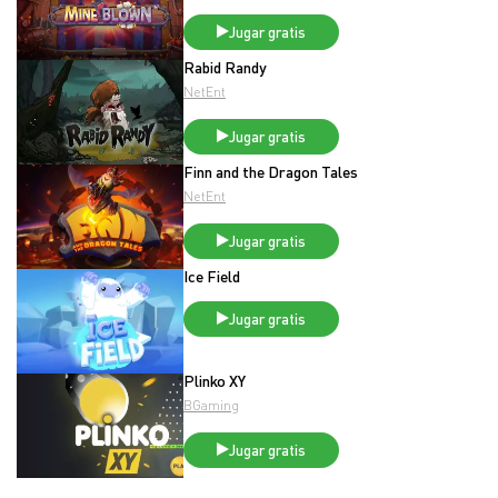
Jugar gratis
Rabid Randy
NetEnt
Jugar gratis
Finn and the Dragon Tales
NetEnt
Jugar gratis
Ice Field
Jugar gratis
Plinko XY
BGaming
Jugar gratis