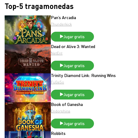
Top-5 tragamonedas
Pan’s Arcadia
Thunderkick
Jugar gratis
Dead or Alive 3: Wanted
NetEnt
Jugar gratis
Trinity Diamond Link: Running Wins
FuGaSo
Jugar gratis
Book of Ganesha
Endorphina
Jugar gratis
Robbits