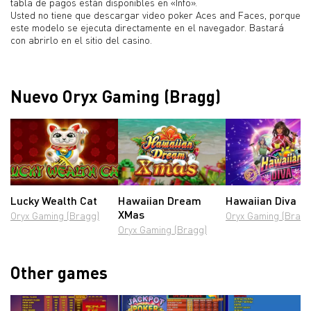
tabla de pagos están disponibles en «Info».
Usted no tiene que descargar video poker Aces and Faces, porque
este modelo se ejecuta directamente en el navegador. Bastará
con abrirlo en el sitio del casino.
Nuevo Oryx Gaming (Bragg)
Lucky Wealth Cat
Hawaiian Dream
Hawaiian Diva
XMas
Oryx Gaming (Bragg)
Oryx Gaming (Bragg
Oryx Gaming (Bragg)
Other games