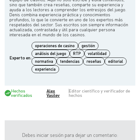
sino que también crea reseñas, comparte su experiencia y
ayuda a los lectores a comprender los entresijos del juego.
Denis combina experiencia práctica y conocimientos
profundos, lo que le convierte en uno de los expertos más
respetados del sector. Sus escritos son siempre información
actualizada, contrastada y útil para cualquier persona
operaciones de casino
gestión
análisis del juego
RTP
volatilidad
Experto en:
normativa
tendencias
reseñas
editorial
experiencia
Hechos
Alex
Editor científico y verificador de
verificados
Vasilev
hechos
Debes iniciar sesión para dejar un comentario: