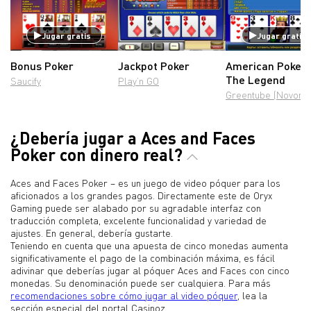
Jugar gratis
Jugar gratis
Bonus Poker
Jackpot Poker
American Poker I
The Legend
Saucify
Play’n GO
Greentube (Novomat
¿Debería jugar a Aces and Faces
Poker con dinero real?
Aces and Faces Poker – es un juego de video póquer para los
aficionados a los grandes pagos. Directamente este de Oryx
Gaming puede ser alabado por su agradable interfaz con
traducción completa, excelente funcionalidad y variedad de
ajustes. En general, debería gustarte.
Teniendo en cuenta que una apuesta de cinco monedas aumenta
significativamente el pago de la combinación máxima, es fácil
adivinar que deberías jugar al póquer Aces and Faces con cinco
monedas. Su denominación puede ser cualquiera. Para más
recomendaciones sobre cómo jugar al video póquer
, lea la
sección especial del portal Casinoz.