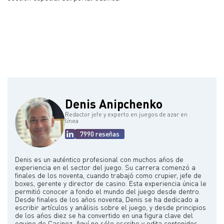
Denis Anipchenko
Redactor jefe y experto en juegos de azar en
línea
7990 reseñas
Denis es un auténtico profesional con muchos años de
experiencia en el sector del juego. Su carrera comenzó a
finales de los noventa, cuando trabajó como crupier, jefe de
boxes, gerente y director de casino. Esta experiencia única le
permitió conocer a fondo el mundo del juego desde dentro.
Desde finales de los años noventa, Denis se ha dedicado a
escribir artículos y análisis sobre el juego, y desde principios
de los años diez se ha convertido en una figura clave del
equipo de Casinoz. Aquí no sólo escribe y edita contenidos,