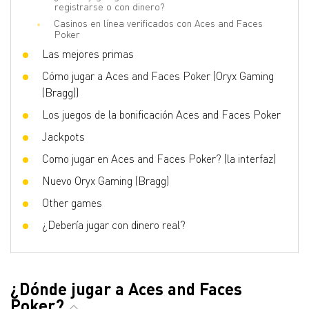
registrarse o con dinero?
Casinos en línea verificados con Aces and Faces
Poker
Las mejores primas
Cómo jugar a Aces and Faces Poker (Oryx Gaming
(Bragg))
Los juegos de la bonificación Aces and Faces Poker
Jackpots
Como jugar en Aces and Faces Poker? (la interfaz)
Nuevo Oryx Gaming (Bragg)
Other games
¿Debería jugar con dinero real?
¿Dónde jugar a Aces and Faces
Poker?