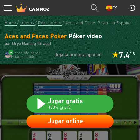
Aces and Faces Poker
JUGAR
ES
Home
Juegos
Póker video
Aces and Faces Poker en España
Aces and Faces Poker
Póker video
por Oryx Gaming (Bragg)
7.4
Disponible desde
/10
Deja la primera opinión
Estados Unidos
Jugar gratis
100% gratis
Jugar online