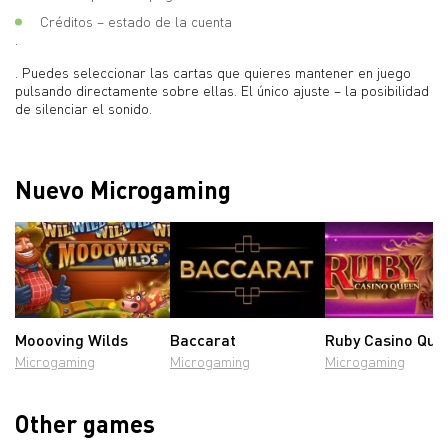
Créditos – estado de la cuenta
.
. Puedes seleccionar las cartas que quieres mantener en juego
pulsando directamente sobre ellas. El único ajuste – la posibilidad
de silenciar el sonido.
Nuevo Microgaming
Moooving Wilds
Baccarat
Ruby Casino Que
Microgaming
Microgaming
Microgaming
Other games