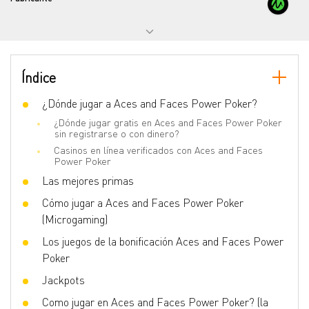
Índice
¿Dónde jugar a Aces and Faces Power Poker?
¿Dónde jugar gratis en Aces and Faces Power Poker
sin registrarse o con dinero?
Casinos en línea verificados con Aces and Faces
Power Poker
Las mejores primas
Cómo jugar a Aces and Faces Power Poker
(Microgaming)
Los juegos de la bonificación Aces and Faces Power
Poker
Jackpots
Como jugar en Aces and Faces Power Poker? (la