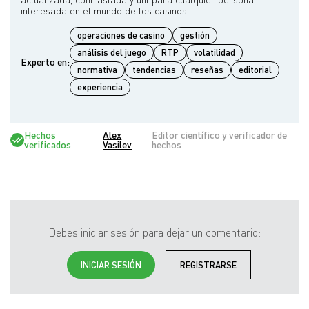
operaciones de casino
gestión
análisis del juego
RTP
volatilidad
Experto en:
normativa
tendencias
reseñas
editorial
experiencia
Hechos
Alex
Editor científico y verificador de
verificados
Vasilev
hechos
Debes iniciar sesión para dejar un comentario:
INICIAR SESIÓN
REGISTRARSE