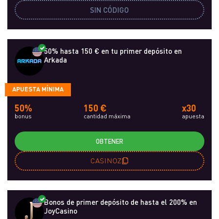
SIN CÓDIGO
50% hasta 150 € en tu primer depósito en
Arkada
APUESTA MÍNIMA
50%
150 €
x30
bonus
cantidad máxima
apuesta
OBTENER
CASINOZ
Bonos de primer depósito de hasta el 200% en
JoyCasino