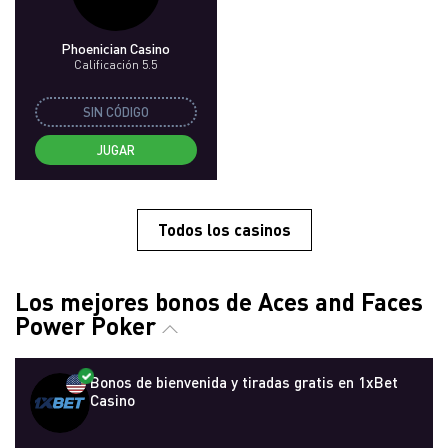
Phoenician Casino
Calificación 5.5
SIN CÓDIGO
JUGAR
Todos los casinos
Los mejores bonos de Aces and Faces
Power Poker
Bonos de bienvenida y tiradas gratis en 1xBet
Casino