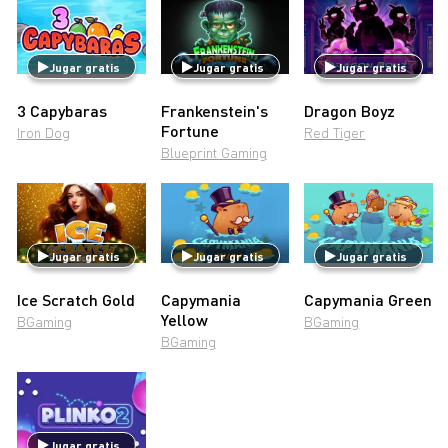
Jugar gratis
Jugar gratis
Jugar gratis
3 Capybaras
Frankenstein's
Dragon Boyz
Fortune
Iron Dog
Red Tiger
Blueprint Gaming
Jugar gratis
Jugar gratis
Jugar gratis
Ice Scratch Gold
Capymania
Capymania Green
Yellow
BGaming
BGaming
BGaming
Jugar gratis