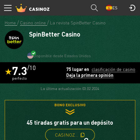
CASINOZRU
JUGAR
ES
Home
Casino online
La revista SpinBetter Casino
SpinBetter Casino
Disponible desde Estados Unidos
7.3
/10
75 lugar en
clasificación de casino
Deja la primera opinión
perfecto
La última actualización 03.02.2024
BONO EXCLUSIVO
45 tiradas gratis
para un depósito
CASINOZRU