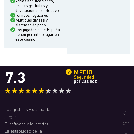
Varias bonificaciones,
tiradas gratuitas y
Opciones de pago
devoluciones en efectivo
Torneos regulares
Múltiples divisas y
Las monedas soportadas
USD, EUR, RUB, AUD, AZN, ARS, AMD,
BYN, BRL, HUF, GEL, DKK, INR, KZT, CAD,
sistemas de pago
KGS, CNY, MDL, NOK, PLN, RON, UZS,
Los jugadores de España
UAH, HRK, CZK, CHF, JPY, CUP, BDT, CRC,
tienen permitido jugar en
MKD, COP, ALL, NZD, TRY, AED, AOA, BHD,
este casino
BIF, ISK
Las criptomonedas
BTC, ETH, XRP, LTC, BCH, BNB, USDT,
soportadas
ADA, TRX, USDC, DAI
Los métodos del depósito
7.3
MEDIO
Seguridad
Los métodos de retiro
por Casinoz
Cripto (depósito/retirada)
+6
La suma mínima de depósito
1 $
Los gráficos y diseño de
7/10
La suma mínima de retiro
1.5 $
juegos
El software y la interfaz
7/10
La apuesta mínima
0.01 $
La estabilidad de la
La verificación al retiro
Sí