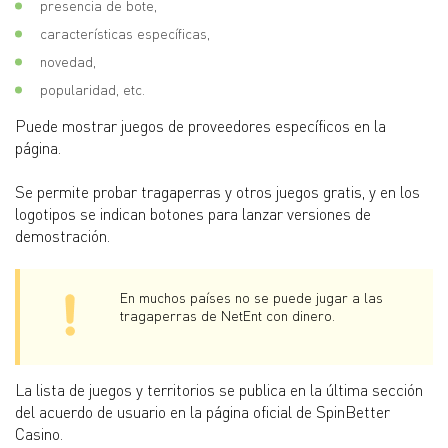
presencia de bote,
características específicas,
novedad,
popularidad, etc.
Puede mostrar juegos de proveedores específicos en la
página.
Se permite probar tragaperras y otros juegos gratis, y en los
logotipos se indican botones para lanzar versiones de
demostración.
En muchos países no se puede jugar a las
tragaperras de NetEnt con dinero.
La lista de juegos y territorios se publica en la última sección
del acuerdo de usuario en la página oficial de SpinBetter
Casino.