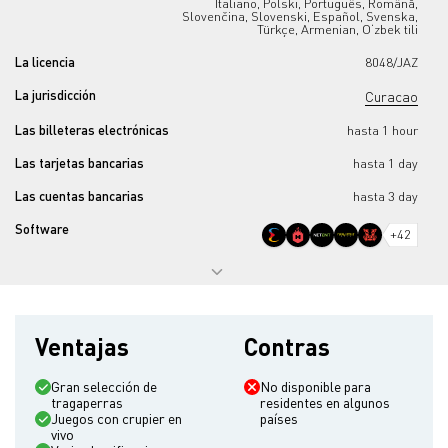
Italiano, Polski, Português, Română,
Slovenčina, Slovenski, Español, Svenska,
Türkçe, Armenian, Оʻzbek tili
La licencia
8048/JAZ
La jurisdicción
Curacao
Las billeteras electrónicas
hasta 1 hour
Las tarjetas bancarias
hasta 1 day
Las cuentas bancarias
hasta 3 day
Software
+42
Plataformas en vivo
No permitido en países
Antilles,
Francia,
Holanda,
Estados Unidos
Ventajas
Contras
La fecha de establecido
2022
Gran selección de
No disponible para
Reglas actuales
Historial de versiones
tragaperras
residentes en algunos
Juegos con crupier en
países
vivo