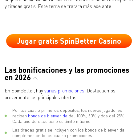
y tiradas gratis. Este tema se tratará más adelante.
Jugar gratis SpinBetter Casino
Las bonificaciones y las promociones
en 2026
En SpinBetter, hay
varias promociones
. Destaquemos
brevemente las principales ofertas:
Por los cuatro primeros depósitos, los nuevos jugadores
reciben
bonos de bienvenida
del 100%, 50% y dos del 25%.
Cada uno de ellos tiene su límite máximo.
Las tiradas gratis se incluyen con los bonos de bienvenida,
complementando las cuatro promociones.