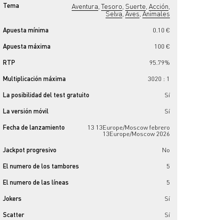
Tema
Aventura
Tesoro
Suerte
Acción
,
,
,
,
Selva
Aves
Animales
,
,
Apuesta mínima
0.10 €
Apuesta máxima
100 €
RTP
95.79%
Multiplicación máxima
3020 : 1
La posibilidad del test gratuito
Sí
La versión móvil
Sí
Fecha de lanzamiento
13 13Europe/Moscow febrero
13Europe/Moscow 2026
Jackpot progresivo
No
El numero de los tambores
5
El numero de las líneas
5
Jokers
Sí
Scatter
Sí