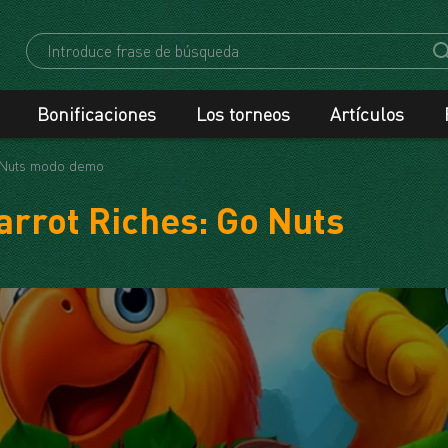
Bonificaciones
Los torneos
Artículos
o Nuts modo demo
arrot Riches: Go Nuts