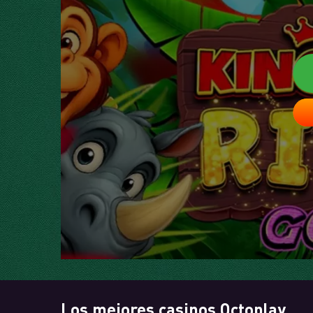
Los mejores casinos Octoplay