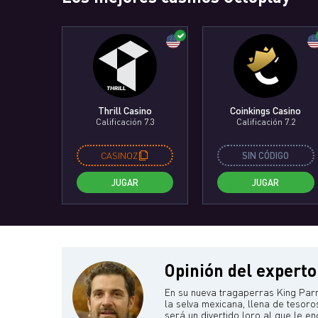
Thrill Casino
Coinkings Casino
Calificación 7.3
Calificación 7.2
CASINOZ
SIN CÓDIGO
JUGAR
JUGAR
Opinión del experto
En su nueva tragaperras King Parro
la selva mexicana, llena de tesoros
será un divertido loro al que le e