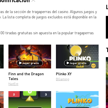
as de la sección de tragaperras del casino. Algunos juegos y
. La lista completa de juegos excluidos está disponible en la
100 tiradas gratuitas sin apuesta en la popular tragaperras
Jugar gratis
Jugar gratis
Finn and the Dragon
Plinko XY
Tales
BGaming
NetEnt