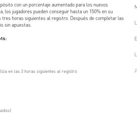
depósito con un porcentaje aumentado para los nuevos
M
a, los jugadores pueden conseguir hasta un 150% en su
s tres horas siguientes al registro. Después de completar las
L
is sin apuestas.
ts:
E
L
J
iza en las 3 horas siguientes al registro
uidos)