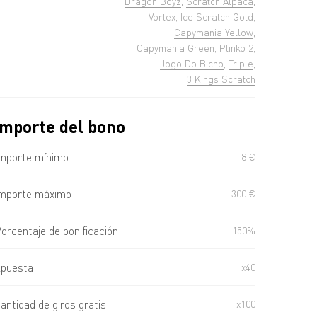
Dragon Boyz
,
Scratch Alpaca
,
Vortex
,
Ice Scratch Gold
,
Capymania Yellow
,
Capymania Green
,
Plinko 2
,
Jogo Do Bicho
,
Triple
,
3 Kings Scratch
Importe del bono
mporte mínimo
8 €
mporte máximo
300 €
orcentaje de bonificación
150%
puesta
x40
antidad de giros gratis
x100