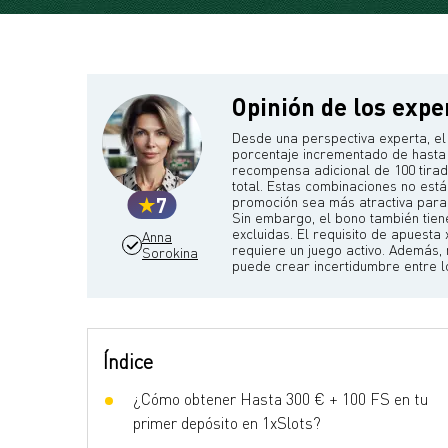
Opinión de los expe
Desde una perspectiva experta, el 
porcentaje incrementado de hasta 
recompensa adicional de 100 tirad
total. Estas combinaciones no está
7
promoción sea más atractiva para
Sin embargo, el bono también tiene
excluidas. El requisito de apuesta
Anna
requiere un juego activo. Además, 
Sorokina
puede crear incertidumbre entre l
Índice
¿Cómo obtener Hasta 300 € + 100 FS en tu
primer depósito en 1xSlots?