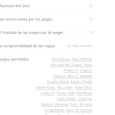
aximum bet limit
Sí
as restricciones por los juegos
Sí
l traslado de las exigencias de wager
Sí
a comprensibilidad de las reglas
Es muy sencillo.
uegos permitidos
Mine Blown
,
Rabid Randy
,
Finn and the Dragon Tales
,
Plinko XY
,
Cryptos
,
Dead or Alive 3: Wanted
,
Double Online
,
Easter Plinko
,
Sweet Keno
,
Hilo Joker
,
Robo-Dice
,
Limbo XY
,
Plinko 1000
,
Hot Mines
,
Lucky Mines
,
Coin Flip
,
Book of Ganesha
,
Pan’s Arcadia
,
3 Capybaras
,
Zeus Ze Zecond
,