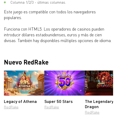
Columna 1/2/3 - últimas columnas.
Este juego es compatible con todos los navegadores
populares.
Funciona con HTML5. Los operadores de casinos pueden
introducir dólares estadounidenses, euros y más de cien
divisas. También hay disponibles múltiples opciones de idioma.
Nuevo RedRake
Legacy of Athena
Super 50 Stars
The Legendary 
Dragon
RedRake
RedRake
RedRake