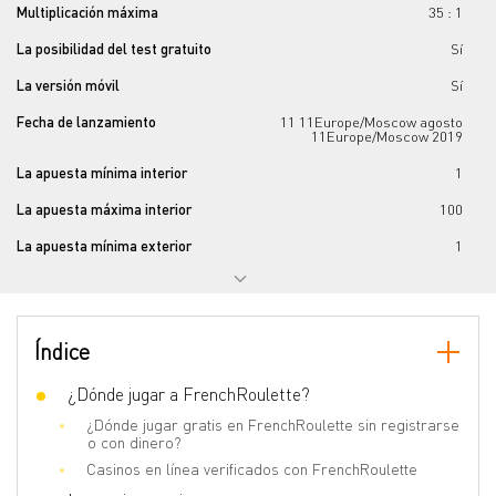
Multiplicación máxima
35 : 1
La posibilidad del test gratuito
Sí
La versión móvil
Sí
Fecha de lanzamiento
11 11Europe/Moscow agosto
11Europe/Moscow 2019
La apuesta mínima interior
1
La apuesta máxima interior
100
La apuesta mínima exterior
1
La apuesta máxima exterior
100
Las tasas colaterales
Sí
Índice
Las tasas orales
Sí
Los vecinos
¿Dónde jugar a FrenchRoulette?
Sí
¿Dónde jugar gratis en FrenchRoulette sin registrarse
Completes
No
o con dinero?
Los finales
No
Casinos en línea verificados con FrenchRoulette