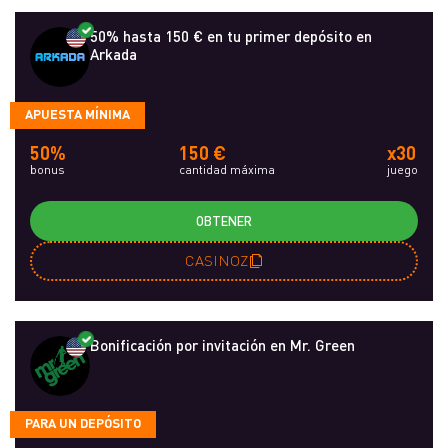
50% hasta 150 € en tu primer depósito en
Arkada
APUESTA MÍNIMA
50%
150 €
x30
bonus
cantidad máxima
juego
OBTENER
CASINOZ
Bonificación por invitación en Mr. Green
PARA UN DEPÓSITO