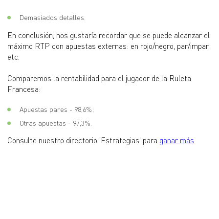
Demasiados detalles.
En conclusión, nos gustaría recordar que se puede alcanzar el
máximo RTP con apuestas externas: en rojo/negro, par/impar,
etc.
Comparemos la rentabilidad para el jugador de la Ruleta
Francesa:
Apuestas pares - 98,6%;
Otras apuestas - 97,3%.
Consulte nuestro directorio 'Estrategias' para
ganar más
.