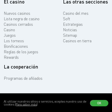
El casino
Las otras secciones
Nuevos casinos
Casino del mes
Lista negra de casino
Soft
Casinos cerrados
Estrategias
Casino
Noticias
Juegos
Sitemap
Los torneos
Casinos en tierra
Bonificaciones
Reglas de los juegos
Rewards
La cooperación
Programas de afiliados
Al utilizar nuestros sitios o servicios, aceptas nuestro uso de
OK
cookies
(Para saber más)