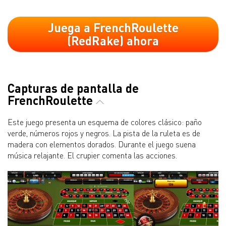
Juega a FrenchRoulette
(RedRake) ahora
Capturas de pantalla de
FrenchRoulette
Este juego presenta un esquema de colores clásico: paño
verde, números rojos y negros. La pista de la ruleta es de
madera con elementos dorados. Durante el juego suena
música relajante. El crupier comenta las acciones.