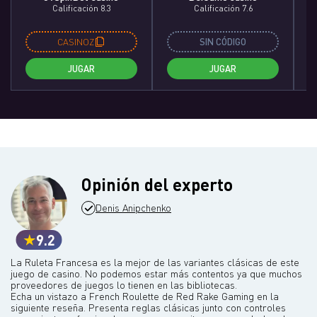
Calificación 8.3
Calificación 7.6
CASINOZ
SIN CÓDIGO
JUGAR
JUGAR
Opinión del experto
Denis Anipchenko
9.2
La Ruleta Francesa es la mejor de las variantes clásicas de este
juego de casino. No podemos estar más contentos ya que muchos
proveedores de juegos lo tienen en las bibliotecas.
Echa un vistazo a French Roulette de Red Rake Gaming en la
siguiente reseña. Presenta reglas clásicas junto con controles