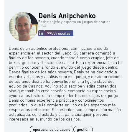
Denis Anipchenko
Redactor jefe y experto en juegos de azar en
línea
7983 reseñas
Denis es un auténtico profesional con muchos años de
experiencia en el sector del juego. Su carrera comenzó a
finales de los noventa, cuando trabajó como crupier, jefe de
boxes, gerente y director de casino. Esta experiencia única le
permitió conocer a fondo el mundo del juego desde dentro.
Desde finales de los años noventa, Denis se ha dedicado a
escribir artículos y análisis sobre el juego, y desde principios
de los años diez se ha convertido en una figura clave del
equipo de Casinoz. Aquí no sólo escribe y edita contenidos,
sino que también crea reseñas, comparte su experiencia y
ayuda a los lectores a comprender los entresijos del juego.
Denis combina experiencia práctica y conocimientos
profundos, lo que le convierte en uno de los expertos más
respetados del sector. Sus escritos son siempre información
actualizada, contrastada y útil para cualquier persona
operaciones de casino
gestión