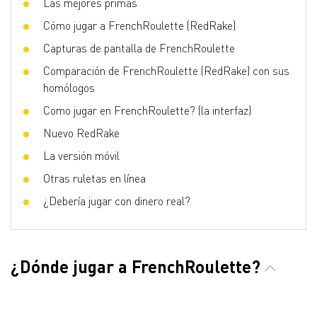
Las mejores primas
Ventajas del casino
1.4
Cómo jugar a FrenchRoulette (RedRake)
Capturas de pantalla de FrenchRoulette
Comparación de FrenchRoulette (RedRake) con sus
homólogos
Como jugar en FrenchRoulette? (la interfaz)
Nuevo RedRake
La versión móvil
Otras ruletas en línea
¿Debería jugar con dinero real?
¿Dónde jugar a FrenchRoulette?