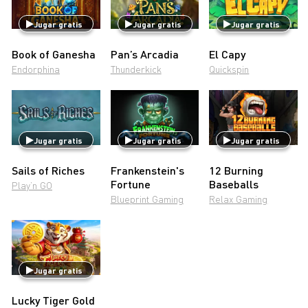
Jugar gratis
Jugar gratis
Jugar gratis
Book of Ganesha
Pan’s Arcadia
El Capy
Endorphina
Thunderkick
Quickspin
Jugar gratis
Jugar gratis
Jugar gratis
Sails of Riches
Frankenstein's
12 Burning
Fortune
Baseballs
Play’n GO
Blueprint Gaming
Relax Gaming
Jugar gratis
Lucky Tiger Gold