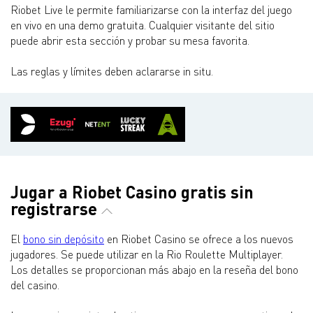
Riobet Live le permite familiarizarse con la interfaz del juego
en vivo en una demo gratuita. Cualquier visitante del sitio
puede abrir esta sección y probar su mesa favorita.
Las reglas y límites deben aclararse in situ.
Jugar a Riobet Casino gratis sin
registrarse
El
bono sin depósito
en Riobet Casino se ofrece a los nuevos
jugadores. Se puede utilizar en la Rio Roulette Multiplayer.
Los detalles se proporcionan más abajo en la reseña del bono
del casino.