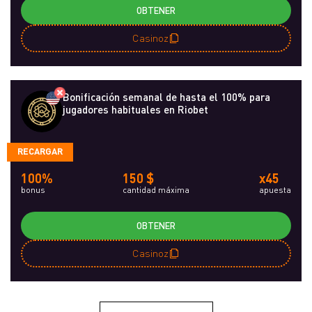
OBTENER
Casinoz
Bonificación semanal de hasta el 100% para
jugadores habituales en Riobet
RECARGAR
100%
150 $
x45
bonus
cantidad máxima
apuesta
OBTENER
Casinoz