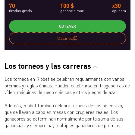
70
100 $
x30
tiradas gratis
ganancia max
apuesta
OBTENER
Casinoz
Los torneos y las carreras
Los torneos en Riobet se celebran regularmente con varios
premios y reglas únicas. Pueden celebrarse en tragaperras de
vídeo, máquinas de juego clásicas y otros juegos de azar.
Además, Riobet también celebra torneos de casino en vivo,
que se llevan a cabo en mesas con crupieres reales. Los
ganadores se determinan normalmente por la suma de sus
ganancias, y siempre hay múltiples ganadores de premios.