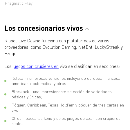
Pragmatic Play
Los concesionarios vivos
Riobet Live Casino funciona con plataformas de varios
proveedores, como Evolution Gaming, NetEnt, LuckyStreak y
Ezugi.
Los
juegos con crupieres en
vivo se clasifican en secciones:
Ruleta - numerosas versiones incluyendo europea, francesa,
americana, automática y otras;
Blackjack - una impresionante selección de variedades
básicas y únicas;
Póquer: Caribbean, Texas Hold'em y póquer de tres cartas en
vivo;
Otros - baccarat, keno y otros juegos de azar con crupieres
reales.