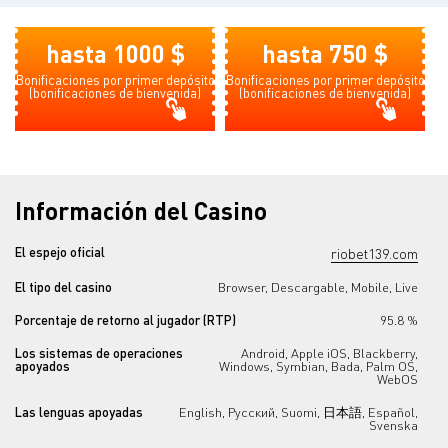
hasta 1000 $
hasta 750 $
Bonificaciones por primer depósito
Bonificaciones por primer depósito
(bonificaciones de bienvenida)
(bonificaciones de bienvenida)
Información del Casino
El espejo oficial
riobet139.com
El tipo del casino
Browser, Descargable, Mobile, Live
Porcentaje de retorno al jugador (RTP)
95.8 %
Los sistemas de operaciones
Android, Apple iOS, Blackberry,
apoyados
Windows, Symbian, Bada, Palm OS,
WebOS
Las lenguas apoyadas
English, Русский, Suomi, 日本語, Español,
Svenska