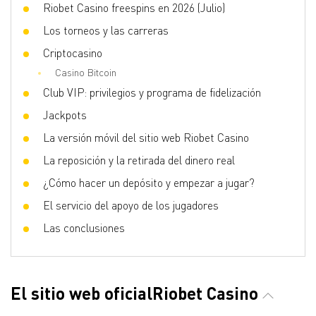
Riobet Casino freespins en 2026 (Julio)
Los torneos y las carreras
Crédito de apuesta de juegos
Criptocasino
Tragamonedas (pueden haber excepciones)
100%
Casino Bitcoin
Club VIP: privilegios y programa de fidelización
Jackpots
La versión móvil del sitio web Riobet Casino
La reposición y la retirada del dinero real
¿Cómo hacer un depósito y empezar a jugar?
El servicio del apoyo de los jugadores
Las conclusiones
El sitio web oficialRiobet Casino