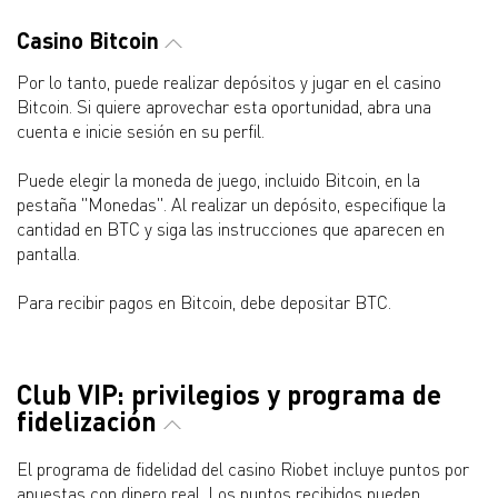
Casino Bitcoin
Por lo tanto, puede realizar depósitos y jugar en el casino
Bitcoin. Si quiere aprovechar esta oportunidad, abra una
cuenta e inicie sesión en su perfil.
Puede elegir la moneda de juego, incluido Bitcoin, en la
pestaña "Monedas". Al realizar un depósito, especifique la
cantidad en BTC y siga las instrucciones que aparecen en
pantalla.
Para recibir pagos en Bitcoin, debe depositar BTC.
Club VIP: privilegios y programa de
fidelización
El programa de fidelidad del casino Riobet incluye puntos por
apuestas con dinero real. Los puntos recibidos pueden