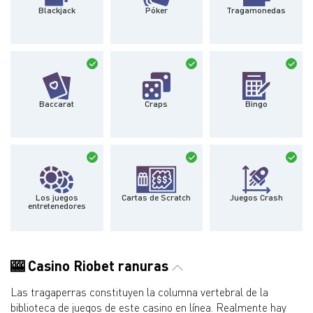
Blackjack
Póker
Tragamonedas
Baccarat
Craps
Bingo
Los juegos
Cartas de Scratch
Juegos Crash
entretenedores
🎰 Casino Riobet ranuras
Las tragaperras constituyen la columna vertebral de la
biblioteca de juegos de este casino en línea. Realmente hay