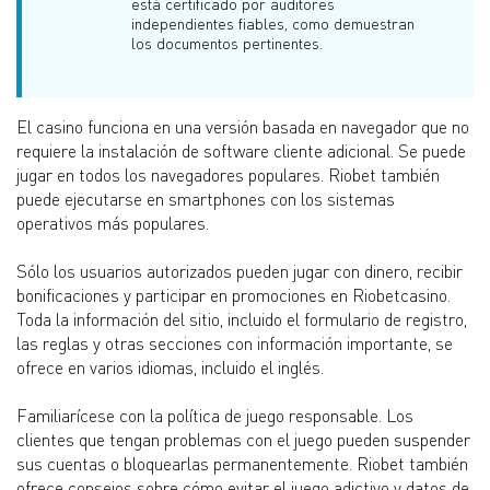
está certificado por auditores
independientes fiables, como demuestran
los documentos pertinentes.
El casino funciona en una versión basada en navegador que no
requiere la instalación de software cliente adicional. Se puede
jugar en todos los navegadores populares. Riobet también
puede ejecutarse en smartphones con los sistemas
operativos más populares.
Sólo los usuarios autorizados pueden jugar con dinero, recibir
bonificaciones y participar en promociones en Riobetcasino.
Toda la información del sitio, incluido el formulario de registro,
las reglas y otras secciones con información importante, se
ofrece en varios idiomas, incluido el inglés.
Familiarícese con la política de juego responsable. Los
clientes que tengan problemas con el juego pueden suspender
sus cuentas o bloquearlas permanentemente. Riobet también
ofrece consejos sobre cómo evitar el juego adictivo y datos de