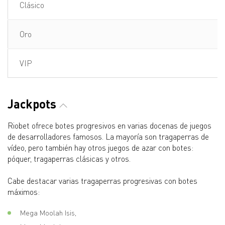
Clásico
Oro
VIP
Jackpots
Riobet ofrece botes progresivos en varias docenas de juegos
de desarrolladores famosos. La mayoría son tragaperras de
vídeo, pero también hay otros juegos de azar con botes:
póquer, tragaperras clásicas y otros.
Cabe destacar varias tragaperras progresivas con botes
máximos:
Mega Moolah Isis,