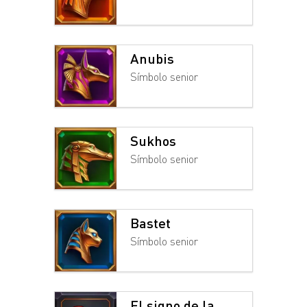
Anubis
Símbolo senior
Sukhos
Símbolo senior
Bastet
Símbolo senior
El signo de la