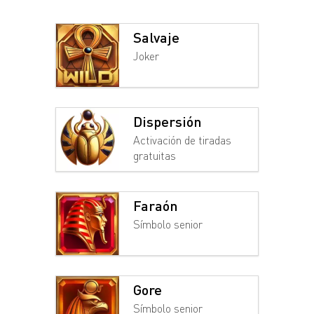
Salvaje
Joker
Dispersión
Activación de tiradas
gratuitas
Faraón
Símbolo senior
Gore
Símbolo senior