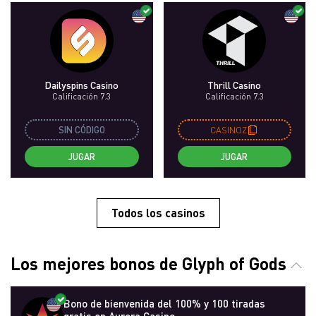
Dailyspins Casino
Thrill Casino
Calificación 7.3
Calificación 7.3
SIN CÓDIGO
CASINOZ
JUGAR
JUGAR
Todos los casinos
Los mejores bonos de Glyph of Gods
Bono de bienvenida del 100% y 100 tiradas
gratis en Aurora Casino