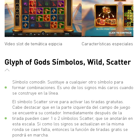
Video slot de temática egipcia
Características especiales
Glyph of Gods Símbolos, Wild, Scatter
Símbolo comodín. Sustituye a cualquier otro símbolo para
formar combinaciones. Es uno de los signos más caros cuando
se construye en la línea.
El símbolo Scatter sirve para activar las tiradas gratuitas.
Cabe destacar que en la parte izquierda del campo de juego
se encuentra su contador. Inmediatamente después de la
tirada pueden caer 1 o 2 símbolos Scatter, que se anotarán en
esta escala. Si como los signos se actualizan en la misma
ronda se caen falta, entonces la función de tiradas gratis se
pondrá en marcha.