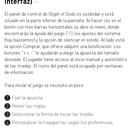
interfaz)
El panel de control de Glyph of Gods es estándar y está
situado en la parte inferior de la pantalla. Al hacer clic en el
botón con tres barras horizontales se abre el menú, donde
encontrarás la ayuda del juego ("i"), los ajustes del sistema
(hay bastantes) y la opción de silenciar el sonido. Al lado está
la opción Comprar, que ofrece adquirir una bonificación. Los
botones "+ c -" le ayudarán a elegir la apuesta del tamaño
deseado. El jugador tiene acceso al inicio manual y automático
de las tiradas. El resto del panel está ocupado por ventanas
de información.
Para iniciar el juego se necesita un poco:
Fijar la apuesta.
Releer las reglas.
Seleccionar la forma de iniciar las tiradas.
Personalizar la tragaperras según tus preferencias.