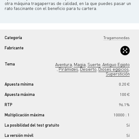
otra máquina tragaperras de calidad, en la que puedes pasar un
rato fascinante con el beneficio para tu cartera.
Categoría
Tragamonedas
Fabricante
Tema
Aventura
Magia
Suerte
Antiguo Egipto
,
,
,
Pirámides
Desierto
Dioses egipcios
,
,
,
,
Superstición
Apuesta mínima
0.20 €
Apuesta máxima
100 €
RTP
96.1%
Multiplicación máxima
10000 : 1
La posibilidad del test gratuito
Sí
La versión móvil
Sí