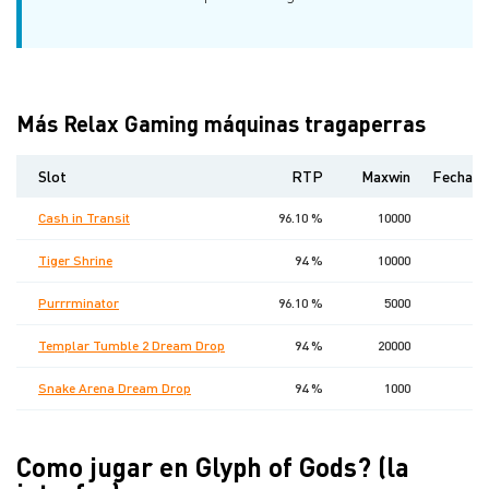
Más Relax Gaming máquinas tragaperras
Slot
RTP
Maxwin
Fecha d
Cash in Transit
96.10 %
10000
Tiger Shrine
94 %
10000
Purrrminator
96.10 %
5000
Templar Tumble 2 Dream Drop
94 %
20000
2 
Snake Arena Dream Drop
94 %
1000
Como jugar en Glyph of Gods? (la