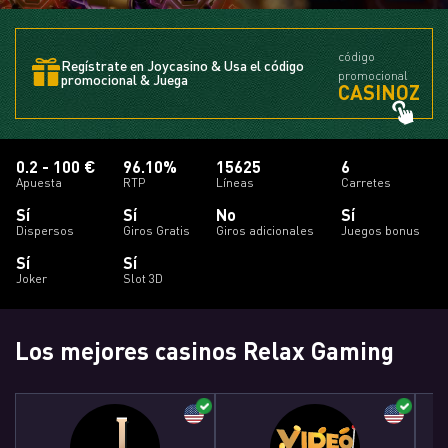
código
Regístrate en Joycasino & Usa el código
promocional
promocional & Juega
CASINOZ
0.2 - 100 €
96.10%
15625
6
Apuesta
RTP
Líneas
Carretes
Sí
Sí
No
Sí
Dispersos
Giros Gratis
Giros adicionales
Juegos bonus
Sí
Sí
Joker
Slot 3D
Los mejores casinos Relax Gaming