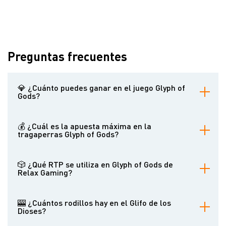
Preguntas frecuentes
💎 ¿Cuánto puedes ganar en el juego Glyph of
Gods?
En realidad, la apuesta se multiplica hasta 10.000 veces
💰 ¿Cuál es la apuesta máxima en la
tragaperras Glyph of Gods?
Estándar 100 euros
🎲 ¿Qué RTP se utiliza en Glyph of Gods de
Relax Gaming?
96,1%, que está bastante bien
🎰 ¿Cuántos rodillos hay en el Glifo de los
Dioses?