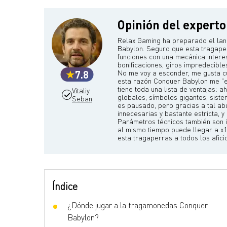
Opinión del experto
Relax Gaming ha preparado el lan
Babylon. Seguro que esta tragaper
funciones con una mecánica intere
bonificaciones, giros impredecible
7.8
No me voy a esconder, me gusta cu
esta razón Conquer Babylon me "e
tiene toda una lista de ventajas: 
Vitaliy
globales, símbolos gigantes, sist
Seban
es pausado, pero gracias a tal ab
innecesarias y bastante estricta, 
Parámetros técnicos también son in
al mismo tiempo puede llegar a x
esta tragaperras a todos los afici
Índice
¿Dónde jugar a la tragamonedas Conquer
Babylon?