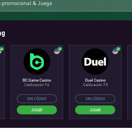
go promocional & Juega
ng
BC.Game Casino
Duel Casino
Calificación 7.6
Calificación 7.5
SIN CÓDIGO
SIN CÓDIGO
JUGAR
JUGAR