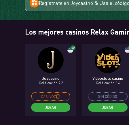
Regístrate en Joycasino & Usa el códi
Los mejores casinos Relax Gami
Joycasino
Videoslots сasino
Calificación 9.2
Calificación 6.6
CASINOZ
SIN CÓDIGO
JUGAR
JUGAR