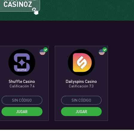
CASINOZ
Shuffle Casino
Dailyspins Casino
Calificación 7.4
Calificación 7.3
SIN CÓDIGO
SIN CÓDIGO
JUGAR
JUGAR