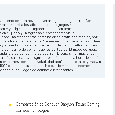
zamiento de otra novedad veraniega: la tragaperras Conquer
ras atraerá a los aficionados a los juegos repletos de
sante y original. Los jugadores esperan abundantes
s en el juego y un agradable componente visual.
ando una tragaperras combina giros gratis con respins, por
nganchó" inmediatamente. Sin embargo, la tragaperras online
ahí y expandiéndose en altura campo de juego, multiplicadores
ema de racimo de combinaciones contables. El modo de juego
undancia de bonos - no se aburran. Diseño sin animaciones
y la música no causa disgusto después de media hora de sesión.
teresantes, porque la volatilidad aquí es medio-alto, y maxwin
15000 de la apuesta original. No puedo más que recomendar
onados a los juegos de calidad e interesantes.
Comparación de Conquer Babylon (Relax Gaming)
con sus homólogos