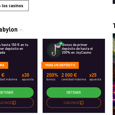
 los casinos
Babylon
 hasta 150 € en tu
Bonos de primer
mer depósito en
depósito de hasta el
ada
200% en JoyCasino
IMA
PARA UN DEPÓSITO
 €
x30
200%
2 000 €
x25
idad máxima
apuesta
bonus
cantidad máxima
apuesta
OBTENER
OBTENER
ASINOZ
CASINOZ