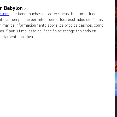
er Babylon
asinos
que tiene muchas características. En primer lugar,
ita, al tiempo que permite ordenar los resultados según las
un mar de información tanto sobre los propios casinos, como
. Y por último, esta calificación se recoge teniendo en
letamente objetiva.