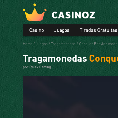
Casino
Juegos
Tiradas Gratuitas
Home
Juegos
Tragamonedas
Conquer Babylon modo
Tragamonedas
Conqu
por Relax Gaming