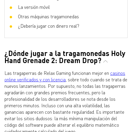
La versión móvil
Otras máquinas tragamonedas
¿Debería jugar con dinero real?
¿Dónde jugar a la tragamonedas Holy
Hand Grenade 2: Dream Drop?
Las tragaperras de Relax Gaming funcionan mejor en
casinos
online verificados y con licencia
, sobre todo cuando se trata de
nuevos lanzamientos. Por supuesto, no todas las tragaperras
agradarán con grandes premios frecuentes, pero la
profesionalidad de los desarrolladores se nota desde los
primeros minutos. Incluso con una alta volatilidad, las
ganancias aparecen con bastante regularidad. Es importante
evitar los sitios dudosos: la más mínima manipulación del
código del software puede alterar el equilibrio matemático
cuidadosamente calculado del juego.