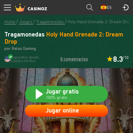
CASINOZ
JUGAR
ES
Home
Juegos
Tragamonedas
Holy Hand Grenade 2: Dream Dro
Tragamonedas
Holy Hand Grenade 2: Dream
Drop
por Relax Gaming
8.3
Disponible desde
/10
0 comentarios
Estados Unidos
Jugar gratis
100% gratis
Jugar online