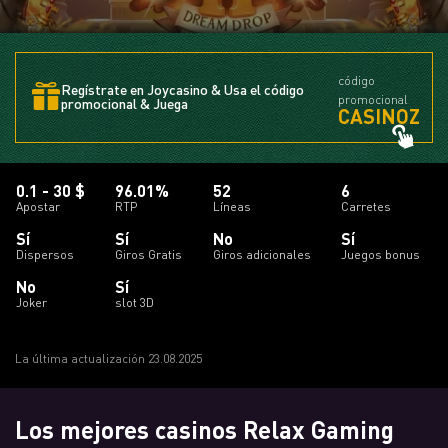
código
Regístrate en Joycasino & Usa el código
promocional
promocional & Juega
CASINOZ
0.1 - 30 $
96.01%
52
6
Apostar
RTP
Líneas
Carretes
Sí
Sí
No
Sí
Dispersos
Giros Gratis
Giros adicionales
Juegos bonus
No
Sí
Joker
slot 3D
La última actualización 23.08.2025
Los mejores casinos Relax Gaming