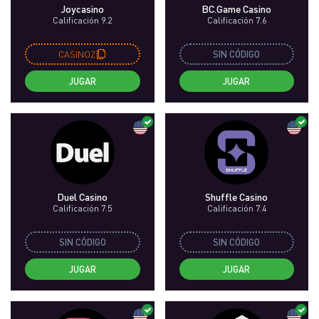
Joycasino
BC.Game Casino
Calificación 9.2
Calificación 7.6
CASINOZ
SIN CÓDIGO
JUGAR
JUGAR
Duel Casino
Shuffle Casino
Calificación 7.5
Calificación 7.4
SIN CÓDIGO
SIN CÓDIGO
JUGAR
JUGAR