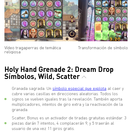
Vídeo tragaperras de temática
Transformación de símbolos
religiosa
Holy Hand Grenade 2: Dream Drop
Símbolos, Wild, Scatter
Granada sagrada. Un
símbolo especial que explota
al caer y
cubre varias casillas en direcciones aleatorias. Todos los
signos se vuelven iguales tras la revelación. También aporta
multiplicadores, intentos de giro extra y la reactivación de la
granada.
Scatter, Bonus es un activador de tiradas gratuitas estándar. 3
piezas darán 7 intentos, 4 complacerán 9, y 5 traerán al
usuario de una vez 11 giros gratis.