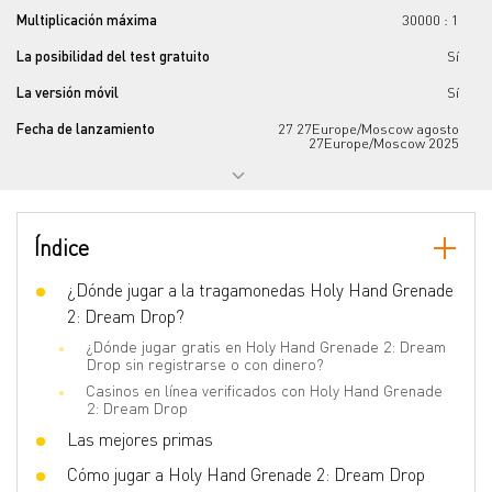
Multiplicación máxima
30000 : 1
La posibilidad del test gratuito
Sí
La versión móvil
Sí
Fecha de lanzamiento
27 27Europe/Moscow agosto
27Europe/Moscow 2025
Jackpot progresivo
Sí
El numero de los tambores
6
Índice
El numero de las líneas
52
Jokers
¿Dónde jugar a la tragamonedas Holy Hand Grenade
No
2: Dream Drop?
Scatter
Sí
¿Dónde jugar gratis en Holy Hand Grenade 2: Dream
Los juegos de bonificación
Free Spins, Multiplier, Exploding Wins,
Drop sin registrarse o con dinero?
Walking Wilds, Splitting Symbols,
Jackpots, Buy Feature, Transforming
Casinos en línea verificados con Holy Hand Grenade
symbols
2: Dream Drop
Las mejores primas
La volatilidad
High
Cómo jugar a Holy Hand Grenade 2: Dream Drop
Slot 3D
Sí