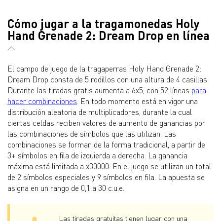
Cómo jugar a la tragamonedas Holy
Hand Grenade 2: Dream Drop en línea
El campo de juego de la tragaperras Holy Hand Grenade 2:
Dream Drop consta de 5 rodillos con una altura de 4 casillas.
Durante las tiradas gratis aumenta a 6x5, con 52 líneas
para
hacer combinaciones
. En todo momento está en vigor una
distribución aleatoria de multiplicadores, durante la cual
ciertas celdas reciben valores de aumento de ganancias por
las combinaciones de símbolos que las utilizan. Las
combinaciones se forman de la forma tradicional, a partir de
3+ símbolos en fila de izquierda a derecha. La ganancia
máxima está limitada a x30000. En el juego se utilizan un total
de 2 símbolos especiales y 9 símbolos en fila. La apuesta se
asigna en un rango de 0,1 a 30 c.u.e.
Las tiradas gratuitas tienen lugar con una