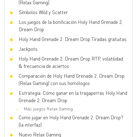
(Relax Gaming)
Respins
No
Símbolos Wild y Scatter
Free spins
Sí
Los juegos de la bonificación Holy Hand Grenade 2:
Dream Drop
Holy Hand Grenade 2: Dream Drop Tiradas gratuitas
Jackpots
Holy Hand Grenade 2: Dream Drop RTP, volatilidad
& frecuencia de aciertos
Comparación de Holy Hand Grenade 2: Dream Drop
(Relax Gaming) con sus homólogos
Estrategia: Cómo ganar en la tragaperras Holy Hand
Grenade 2: Dream Drop
Más juegos Relax Gaming
Como jugar en Holy Hand Grenade 2: Dream Drop?
(la interfaz)
Nuevo Relax Gaming