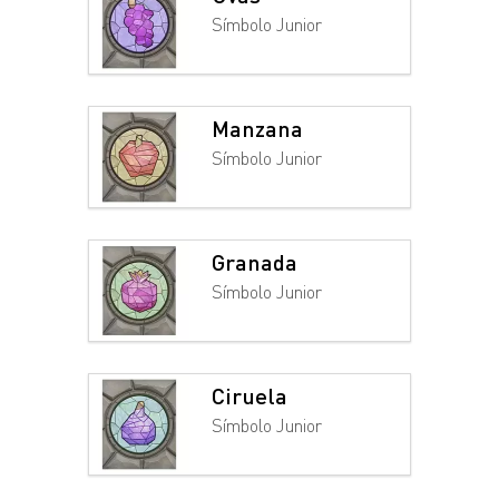
Símbolo Junior
Manzana
Símbolo Junior
Granada
Símbolo Junior
Ciruela
Símbolo Junior