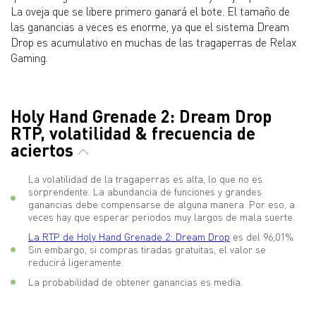
La oveja que se libere primero ganará el bote. El tamaño de
las ganancias a veces es enorme, ya que el sistema Dream
Drop es acumulativo en muchas de las tragaperras de Relax
Gaming.
Holy Hand Grenade 2: Dream Drop
RTP, volatilidad & frecuencia de
aciertos
La volatilidad de la tragaperras es alta, lo que no es
sorprendente. La abundancia de funciones y grandes
ganancias debe compensarse de alguna manera. Por eso, a
veces hay que esperar periodos muy largos de mala suerte.
La RTP de Holy Hand Grenade 2: Dream Drop
es del 96,01%.
Sin embargo, si compras tiradas gratuitas, el valor se
reducirá ligeramente.
La probabilidad de obtener ganancias es media.