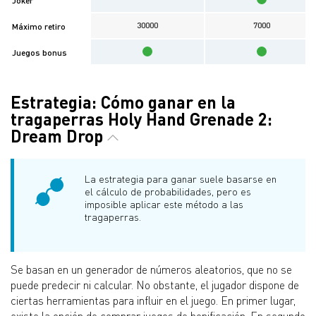
Joker
30000
7000
Máximo retiro
Juegos bonus
Estrategia: Cómo ganar en la
tragaperras Holy Hand Grenade 2:
Dream Drop
La estrategia para ganar suele basarse en
el cálculo de probabilidades, pero es
imposible aplicar este método a las
tragaperras.
Se basan en un generador de números aleatorios, que no se
puede predecir ni calcular. No obstante, el jugador dispone de
ciertas herramientas para influir en el juego. En primer lugar,
existe la opción de comprar juegos de bonificación. En segundo