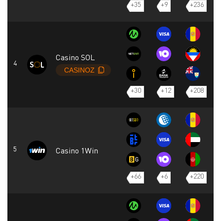
+35
+9
+236
Casino SOL
+30
+12
+208
Casino 1Win
+66
+6
+220