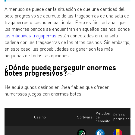
A menudo se puede dar la situación de que una cantidad del
bote progresivo se acumule de las tragaperras de una sala de
tragaperras o casino en particular. Pero es fácil adivinar que
los mayores bancos se encuentran en aquellos casinos, donde
las máquinas tragaperras
están conectadas en una sola
cadena con las tragaperras de los otros casinos. Sin embargo,
en este caso, las probabilidades de ganar son las más
pequeñas de todas las opciones.
¿Dónde puede perseguir enormes
botes progresivos?
He aquí algunos casinos en línea fiables que ofrecen
numerosos juegos con enormes botes.
Métodos
Países
Casino
Software
de
permitidos
depósito