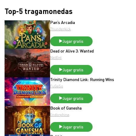
Top-5 tragamonedas
Pan’s Arcadia
Thunderkick
Jugar gratis
Dead or Alive 3: Wanted
NetEnt
Jugar gratis
Trinity Diamond Link: Running Wins
FuGaSo
Jugar gratis
Book of Ganesha
Endorphina
Jugar gratis