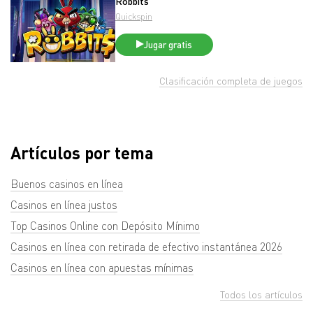
Robbits
Quickspin
Jugar gratis
Clasificación completa de juegos
Artículos por tema
Buenos casinos en línea
Casinos en línea justos
Top Casinos Online con Depósito Mínimo
Casinos en línea con retirada de efectivo instantánea 2026
Casinos en línea con apuestas mínimas
Todos los artículos