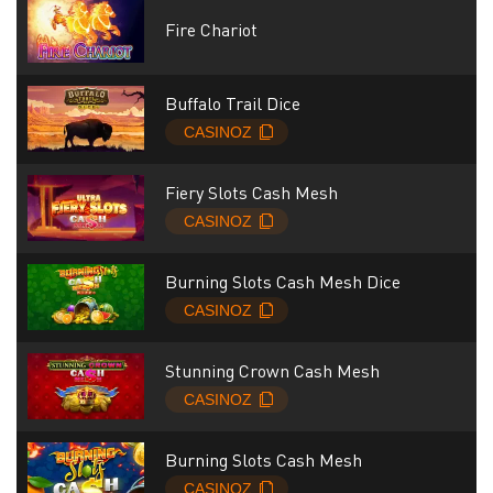
Fire Chariot
Buffalo Trail Dice
Fiery Slots Cash Mesh
Burning Slots Cash Mesh Dice
Stunning Crown Cash Mesh
Burning Slots Cash Mesh