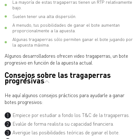
La mayoría de estas tragaperras tienen un RTP relativamente
bajo.
Suelen tener una alta dispersión.
A menudo, tus posibilidades de ganar el bote aumentan
proporcionalmente a la apuesta.
Algunas tragaperras sólo permiten ganar el bote jugando por
la apuesta máxima.
Algunos desarrolladores ofrecen video tragaperras, un bote
progresivo en función de la apuesta actual.
Consejos sobre las tragaperras
progresivas
He aquí algunos consejos prácticos para ayudarle a ganar
botes progresivos:
Empiece por estudiar a fondo los T&C de la tragaperras.
Evalúe de forma realista su capacidad financiera.
Averigüe las posibilidades teóricas de ganar el bote.