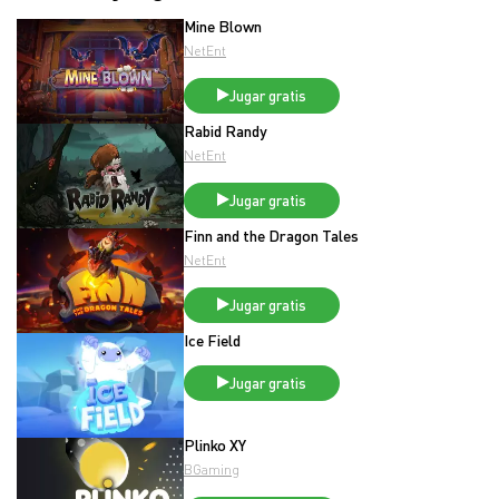
Mine Blown
NetEnt
Jugar gratis
Rabid Randy
NetEnt
Jugar gratis
Finn and the Dragon Tales
NetEnt
Jugar gratis
Ice Field
Jugar gratis
Plinko XY
BGaming