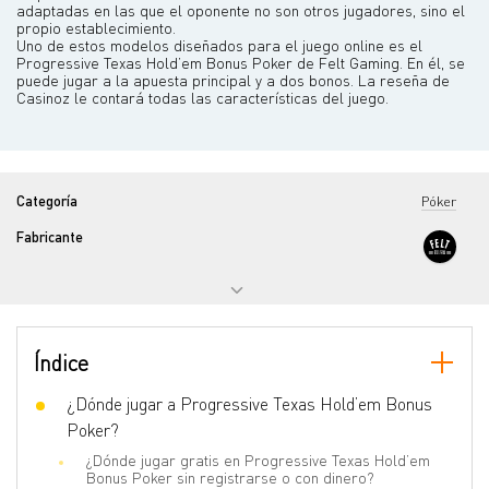
adaptadas en las que el oponente no son otros jugadores, sino el
propio establecimiento.
Uno de estos modelos diseñados para el juego online es el
Progressive Texas Hold’em Bonus Poker de Felt Gaming. En él, se
puede jugar a la apuesta principal y a dos bonos. La reseña de
Casinoz le contará todas las características del juego.
Categoría
Póker
Fabricante
Índice
¿Dónde jugar a Progressive Texas Hold’em Bonus
Poker?
¿Dónde jugar gratis en Progressive Texas Hold’em
Bonus Poker sin registrarse o con dinero?