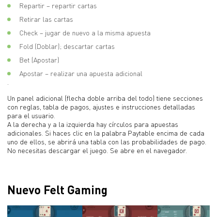
Repartir – repartir cartas
Retirar las cartas
Check – jugar de nuevo a la misma apuesta
Fold (Doblar); descartar cartas
Bet (Apostar)
Apostar – realizar una apuesta adicional
.
Un panel adicional (flecha doble arriba del todo) tiene secciones
con reglas, tabla de pagos, ajustes e instrucciones detalladas
para el usuario.
A la derecha y a la izquierda hay círculos para apuestas
adicionales. Si haces clic en la palabra Paytable encima de cada
uno de ellos, se abrirá una tabla con las probabilidades de pago.
No necesitas descargar el juego. Se abre en el navegador.
Nuevo Felt Gaming