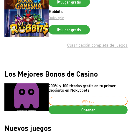
Jugar gratis
Robbits
Quickspin
Jugar gratis
Clasificación completa de juegos
Los Mejores Bonos de Casino
200% y 100 tiradas gratis en tu primer
depósito en Nokycbets
WIN200
Obtener
Nuevos juegos