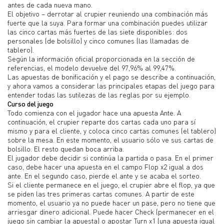
antes de cada nueva mano.
El objetivo – derrotar al crupier reuniendo una combinación más
fuerte que la suya. Para formar una combinación puedes utilizar
las cinco cartas más fuertes de las siete disponibles: dos
personales (de bolsillo) y cinco comunes (las llamadas de
tablero).
Según la información oficial proporcionada en la sección de
referencias, el modelo devuelve del 97,96% al 99,47%.
Las apuestas de bonificación y el pago se describe a continuación,
y ahora vamos a considerar las principales etapas del juego para
entender todas las sutilezas de las reglas por su ejemplo.
Curso del juego
Todo comienza con el jugador hace una apuesta Ante. A
continuación, el crupier reparte dos cartas cada uno para sí
mismo y para el cliente, y coloca cinco cartas comunes (el tablero)
sobre la mesa. En este momento, el usuario sólo ve sus cartas de
bolsillo. El resto quedan boca arriba.
El jugador debe decidir si continúa la partida o pasa. En el primer
caso, debe hacer una apuesta en el campo Flop x2 igual a dos
ante. En el segundo caso, pierde el ante y se acaba el sorteo.
Si el cliente permanece en el juego, el crupier abre el flop, ya que
se piden las tres primeras cartas comunes. A partir de este
momento, el usuario ya no puede hacer un pase, pero no tiene que
arriesgar dinero adicional. Puede hacer Check (permanecer en el
juego sin cambiar la apuesta) o apostar Turn x1 (una apuesta igual