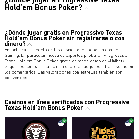
Hold’em Bonus Poker?
¿Dónde jugar gratis en Progressive Texas
Hold’em Bonus Poker sin registrarse o con
dinero?
Encontrará el modelo en los casinos que cooperan con Felt
Gaming. En particular, nuestros expertos probaron Progressive
Texas Hold’em Bonus Poker gratis en modo demo en «Unibet».
Si quieres compartir tu opinión sobre el juego, escribe reseñas en
los comentarios. Las valoraciones con estrellas también son
bienvenidas.
Casinos en línea verificados con Progressive
Texas Hold’em Bonus Poker