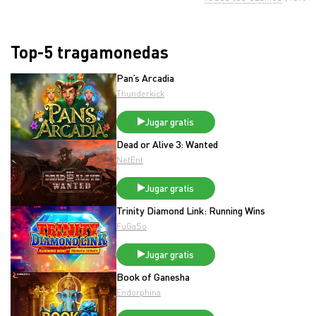
Top-5 tragamonedas
Pan’s Arcadia
Thunderkick
Jugar gratis
Dead or Alive 3: Wanted
NetEnt
Jugar gratis
Trinity Diamond Link: Running Wins
FuGaSo
Jugar gratis
Book of Ganesha
Endorphina