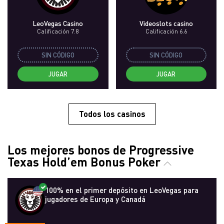
LeoVegas Casino
Videoslots сasino
Calificación 7.8
Calificación 6.6
SIN CÓDIGO
SIN CÓDIGO
JUGAR
JUGAR
Todos los casinos
Los mejores bonos de Progressive
Texas Hold’em Bonus Poker
100% en el primer depósito en LeoVegas para
jugadores de Europa y Canadá