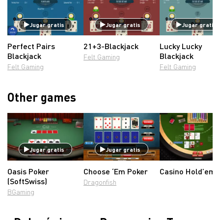
Jugar gratis
Jugar gratis
Jugar gratis
Perfect Pairs
21+3-Blackjack
Lucky Lucky
Blackjack
Blackjack
Felt Gaming
Felt Gaming
Felt Gaming
Other games
Jugar gratis
Jugar gratis
Oasis Poker
Choose ‘Em Poker
Casino Hold’em
(SoftSwiss)
Dragonfish
BGaming