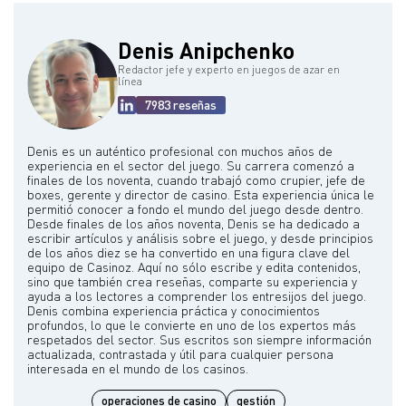
Denis Anipchenko
Redactor jefe y experto en juegos de azar en
línea
7983 reseñas
Denis es un auténtico profesional con muchos años de
experiencia en el sector del juego. Su carrera comenzó a
finales de los noventa, cuando trabajó como crupier, jefe de
boxes, gerente y director de casino. Esta experiencia única le
permitió conocer a fondo el mundo del juego desde dentro.
Desde finales de los años noventa, Denis se ha dedicado a
escribir artículos y análisis sobre el juego, y desde principios
de los años diez se ha convertido en una figura clave del
equipo de Casinoz. Aquí no sólo escribe y edita contenidos,
sino que también crea reseñas, comparte su experiencia y
ayuda a los lectores a comprender los entresijos del juego.
Denis combina experiencia práctica y conocimientos
profundos, lo que le convierte en uno de los expertos más
respetados del sector. Sus escritos son siempre información
actualizada, contrastada y útil para cualquier persona
operaciones de casino
gestión