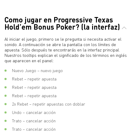
Como jugar en Progressive Texas
Hold’em Bonus Poker? (la interfaz)
Al iniciar el juego, primero se le pregunta si necesita activar el
sonido. A continuación se abre la pantalla con los límites de
apuesta. Sólo después te encontrarás en la interfaz principal.
Nuestros tooltips explican el significado de los términos en inglés
que aparecen en el panel:
Nuevo Juego – nuevo juego
Rebet – repetir apuesta
Rebet – repetir apuesta
Rebet – repetir apuesta
2x Rebet – repetir apuestas con doblar
Undo – cancelar acción
Trato – cancelar acción
Trato – cancelar acción