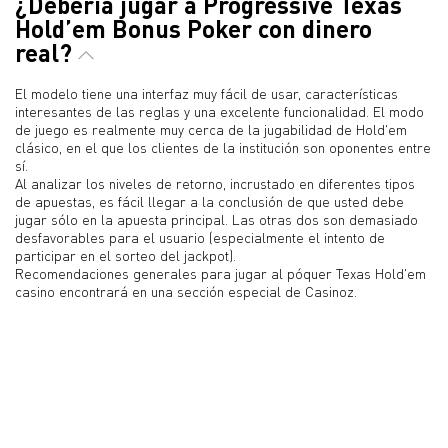
¿Debería jugar a Progressive Texas
Hold’em Bonus Poker con dinero
real?
El modelo tiene una interfaz muy fácil de usar, características
interesantes de las reglas y una excelente funcionalidad. El modo
de juego es realmente muy cerca de la jugabilidad de Hold'em
clásico, en el que los clientes de la institución son oponentes entre
sí.
Al analizar los niveles de retorno, incrustado en diferentes tipos
de apuestas, es fácil llegar a la conclusión de que usted debe
jugar sólo en la apuesta principal. Las otras dos son demasiado
desfavorables para el usuario (especialmente el intento de
participar en el sorteo del jackpot).
Recomendaciones generales para jugar al póquer Texas Hold'em
casino encontrará en una sección especial de Casinoz.