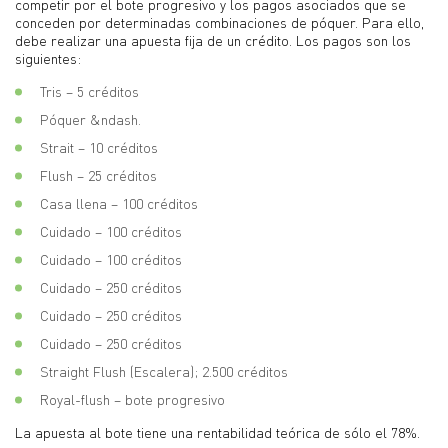
competir por el bote progresivo y los pagos asociados que se
conceden por determinadas combinaciones de póquer. Para ello,
debe realizar una apuesta fija de un crédito. Los pagos son los
siguientes:
Tris – 5 créditos
Póquer &ndash.
Strait – 10 créditos
Flush – 25 créditos
Casa llena – 100 créditos
Cuidado – 100 créditos
Cuidado – 100 créditos
Cuidado – 250 créditos
Cuidado – 250 créditos
Cuidado – 250 créditos
Straight Flush (Escalera); 2.500 créditos
Royal-flush – bote progresivo
La apuesta al bote tiene una rentabilidad teórica de sólo el 78%.