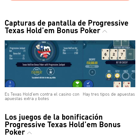
Capturas de pantalla de Progressive
Texas Hold’em Bonus Poker
Es Texas Hold'em contra el casino con
Hay tres tipos de apuestas e
apuestas extra y botes
Los juegos de la bonificación
Progressive Texas Hold’em Bonus
Poker