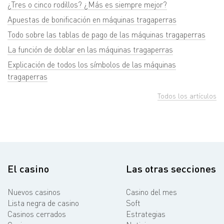
¿Tres o cinco rodillos? ¿Más es siempre mejor?
Apuestas de bonificación en máquinas tragaperras
Todo sobre las tablas de pago de las máquinas tragaperras
La función de doblar en las máquinas tragaperras
Explicación de todos los símbolos de las máquinas
tragaperras
Todos los artículos
El casino
Las otras secciones
Nuevos casinos
Casino del mes
Lista negra de casino
Soft
Casinos cerrados
Estrategias