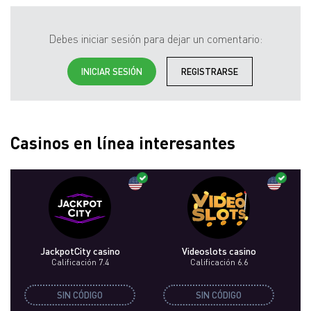
Debes iniciar sesión para dejar un comentario:
INICIAR SESIÓN
REGISTRARSE
Casinos en línea interesantes
JackpotCity casino
Videoslots сasino
Calificación 7.4
Calificación 6.6
SIN CÓDIGO
SIN CÓDIGO