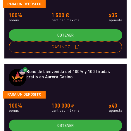
PARA UN DEPÓSITO
100%
1 500 €
x35
bonus
cantidad máxima
apuesta
OBTENER
CASINOZRU
Bono de bienvenida del 100% y 100 tiradas
gratis en Aurora Casino
PARA UN DEPÓSITO
100%
100 000 ₽
x40
bonus
cantidad máxima
apuesta
OBTENER