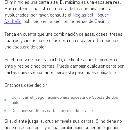
El mínimo es una carta alta. El máximo es una escalera real.
Para obtener una lista completa de las combinaciones
involucradas, por favor, consulte el
Reglas del Póquer
Caribeño,
publicado en la sección de temas de Casinoz.
Tenga en cuenta que una combinación de ases, doses, treses,
cuatros y cincos no se considera una escalera. Tampoco es
una escalera de color
En el transcurso de la partida, el cliente apuesta primero el
ante y recibe cinco cartas. Puede cambiar cualquier carta por
cartas nuevas en un ante, pero este paso no es obligatorio.
Entonces debe decidir:
Continuar el juego haciendo una apuesta de Subida de dos
ante,
Deshacerse de las cartas, perdiendo el ante.
Si el cliente juega, el crupier revela sus cartas. Si no tiene no
tiene un as con un rey o una combinación superior, el jugador