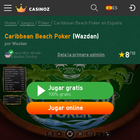
CASINOZ
JUGAR
ES
Home
Juegos
Póker
Caribbean Beach Poker en España
Caribbean Beach Poker
(Wazdan)
por Wazdan
8
Disponible desde
/10
Deja la primera opinión
Estados Unidos
Jugar gratis
100% gratis
Jugar online