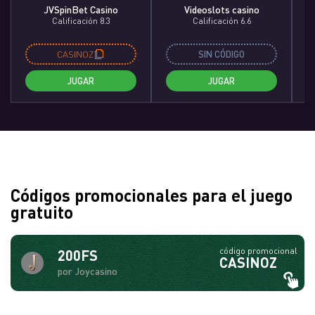
JVSpinBet Casino
Videoslots сasino
Calificación 8.3
Calificación 6.6
CASINOZ
SIN CÓDIGO
JUGAR
JUGAR
Códigos promocionales para el juego
gratuito
código promocional
200FS
CASINOZ
por Joycasino