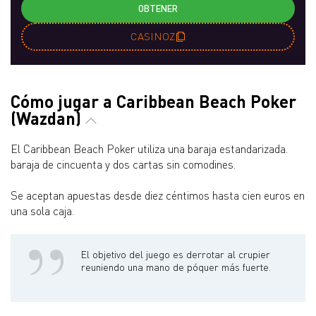
OBTENER
CASINOZ
Cómo jugar a Caribbean Beach Poker
(Wazdan)
El Caribbean Beach Poker utiliza una baraja estandarizada.
baraja de cincuenta y dos cartas sin comodines.
Se aceptan apuestas desde diez céntimos hasta cien euros en
una sola caja.
El objetivo del juego es derrotar al crupier
reuniendo una mano de póquer más fuerte.