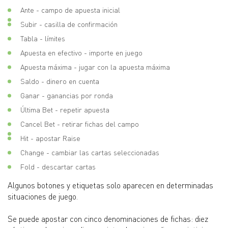
Ante - campo de apuesta inicial
Subir - casilla de confirmación
Tabla - límites
Apuesta en efectivo - importe en juego
Apuesta máxima - jugar con la apuesta máxima
Saldo - dinero en cuenta
Ganar - ganancias por ronda
Última Bet - repetir apuesta
Cancel Bet - retirar fichas del campo
Hit - apostar Raise
Change - cambiar las cartas seleccionadas
Fold - descartar cartas
Algunos botones y etiquetas solo aparecen en determinadas
situaciones de juego.
Se puede apostar con cinco denominaciones de fichas: diez