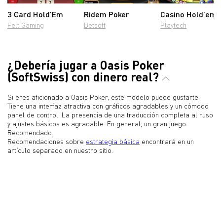
3 Card Hold’Em
Ridem Poker
Casino Hold’em
Felt Gaming
Betsoft
Playtech
¿Debería jugar a Oasis Poker
(SoftSwiss) con dinero real?
Si eres aficionado a Oasis Poker, este modelo puede gustarte.
Tiene una interfaz atractiva con gráficos agradables y un cómodo
panel de control. La presencia de una traducción completa al ruso
y ajustes básicos es agradable. En general, un gran juego.
Recomendado.
Recomendaciones sobre
estrategia básica
encontrará en un
artículo separado en nuestro sitio.