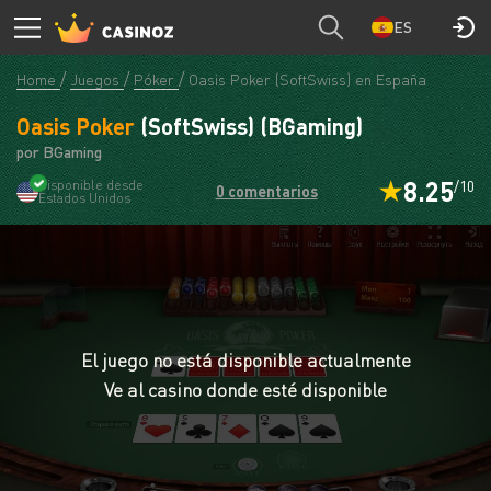
ES
Home
Juegos
Póker
Oasis Poker (SoftSwiss) en España
Oasis Poker
(SoftSwiss) (BGaming)
por BGaming
8.25
Disponible desde
/10
0 comentarios
Estados Unidos
El juego no está disponible actualmente
Ve al casino donde esté disponible