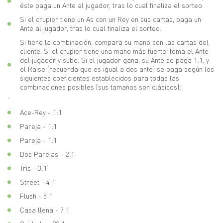
éste paga un Ante al jugador, tras lo cual finaliza el sorteo.
Si el crupier tiene un As con un Rey en sus cartas, paga un
Ante al jugador, tras lo cual finaliza el sorteo.
Si tiene la combinación, compara su mano con las cartas del
cliente. Si el crupier tiene una mano más fuerte, toma el Ante
del jugador y sube. Si el jugador gana, su Ante se paga 1:1, y
el Raise (recuerda que es igual a dos ante) se paga según los
siguientes coeficientes establecidos para todas las
combinaciones posibles (sus tamaños son clásicos):
.
Ace-Rey - 1:1
Pareja - 1:1
Pareja - 1:1
Dos Parejas - 2:1
Tris - 3:1
Street - 4:1
Flush - 5:1
Casa llena - 7:1