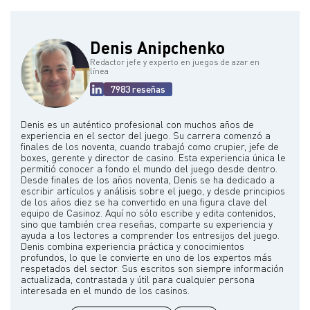
Denis Anipchenko
Redactor jefe y experto en juegos de azar en
línea
7983 reseñas
Denis es un auténtico profesional con muchos años de
experiencia en el sector del juego. Su carrera comenzó a
finales de los noventa, cuando trabajó como crupier, jefe de
boxes, gerente y director de casino. Esta experiencia única le
permitió conocer a fondo el mundo del juego desde dentro.
Desde finales de los años noventa, Denis se ha dedicado a
escribir artículos y análisis sobre el juego, y desde principios
de los años diez se ha convertido en una figura clave del
equipo de Casinoz. Aquí no sólo escribe y edita contenidos,
sino que también crea reseñas, comparte su experiencia y
ayuda a los lectores a comprender los entresijos del juego.
Denis combina experiencia práctica y conocimientos
profundos, lo que le convierte en uno de los expertos más
respetados del sector. Sus escritos son siempre información
actualizada, contrastada y útil para cualquier persona