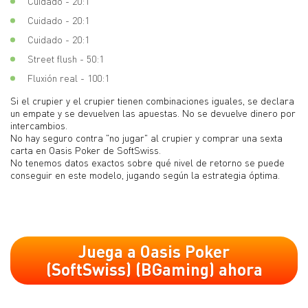
Cuidado - 20:1
Cuidado - 20:1
Cuidado - 20:1
Street flush - 50:1
Fluxión real - 100:1
Si el crupier y el crupier tienen combinaciones iguales, se declara
un empate y se devuelven las apuestas. No se devuelve dinero por
intercambios.
No hay seguro contra "no jugar" al crupier y comprar una sexta
carta en Oasis Poker de SoftSwiss.
No tenemos datos exactos sobre qué nivel de retorno se puede
conseguir en este modelo, jugando según la estrategia óptima.
Juega a Oasis Poker
(SoftSwiss) (BGaming) ahora