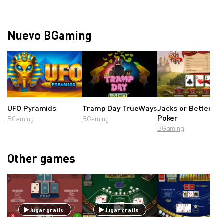
Nuevo BGaming
UFO Pyramids
Tramp Day TrueWays
Jacks or Better
Poker
BGaming
BGaming
BGaming
Other games
Jugar gratis
Jugar gratis