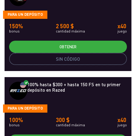
PARA UN DEPÓSITO
150%
2 500 $
x40
bonus
cantidad máxima
juego
OBTENER
SIN CÓDIGO
100% hasta $300 + hasta 150 FS en tu primer
depósito en Razed
PARA UN DEPÓSITO
100%
300 $
x40
bonus
cantidad máxima
juego