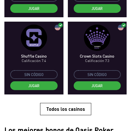
JUGAR
JUGAR
Shuffle Casino
Crown Slots Casino
Calificación 7.4
Calificación 7.3
SIN CÓDIGO
SIN CÓDIGO
JUGAR
JUGAR
Todos los casinos
Los mejores bonos de Oasis Poker