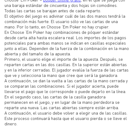
una baraja estándar de cincuenta y dos hojas sin comodines.
Todas las cartas se barajan antes de cada reparto.
El objetivo del juego es adivinar cuál de las dos manos tendrá la
combinación más fuerte. El usuario sólo ve las cartas de una
mano. Por lo tanto, en Choose ‘Em Poker no hay crupier.
En Choose ‘Em Poker hay combinaciones de póquer estándar
desde carta alta hasta escalera real. Los importes de los pagos
potenciales para ambas manos se indican en casillas especiales
junto a ellas. Dependen de la fuerza de la combinación en la mano
abierta y del tamaño de la apuesta.
Primero, el usuario elige el importe de la apuesta. Después, se
reparten cartas en las dos casillas. En la superior están abiertas
y en la inferior cerradas. El jugador evalúa la fuerza de las cartas
que ve y selecciona la mano que cree que será la ganadora.
A continuación, se dan la vuelta a las cartas de la mano cerrada y
se comparan las combinaciones. Si el jugador acierta, puede
llevarse el pago que le corresponde o puede dejarlo en la línea.
En el segundo caso, las cartas de la casilla ganadora
permanecen en el juego, y en lugar de la mano perdedora se
reparte una nueva. Las cartas abiertas siempre están arriba.
A continuación, el usuario debe volver a elegir una de las casillas.
Este proceso continuará hasta que el usuario pierda o se lleve el
dinero.