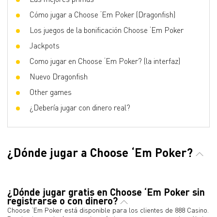
Cómo jugar a Choose ‘Em Poker (Dragonfish)
Los juegos de la bonificación Choose ‘Em Poker
Jackpots
Como jugar en Choose ‘Em Poker? (la interfaz)
Nuevo Dragonfish
Other games
¿Debería jugar con dinero real?
¿Dónde jugar a Choose ‘Em Poker?
¿Dónde jugar gratis en Choose ‘Em Poker sin
registrarse o con dinero?
Choose ‘Em Poker está disponible para los clientes de 888 Casino.