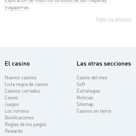
Explicación de todos los símbolos de las máquinas
tragaperras
Todos los artículos
El casino
Las otras secciones
Nuevos casinos
Casino del mes
Lista negra de casino
Soft
Casinos cerrados
Estrategias
Casino
Noticias
Juegos
Sitemap
Los torneos
Casinos en tierra
Bonificaciones
Reglas de los juegos
Rewards