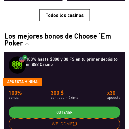
Todos los casinos
Los mejores bonos de Choose ‘Em
Poker
100% hasta $300 y 30 FS en tu primer depósito
en 888 Casino
APUESTA MÍNIMA
100%
300 $
x30
bonus
cantidad máxima
apuesta
OBTENER
WELCOME