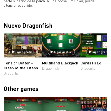
parte superior de la pantalla. En Choose ‘Em Poker, puede
silenciar el sonido.
Nuevo Dragonfish
Jugar gratis
Jugar gratis
Jugar gratis
Tens or Better –
Multihand Blackjack
Cards Hi Lo
Clash of the Titans
Dragonfish
Dragonfish
Dragonfish
Other games