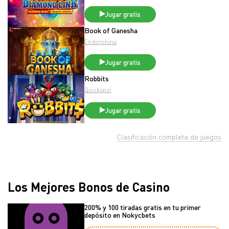
Jugar gratis
Book of Ganesha
Endorphina
Jugar gratis
Robbits
Quickspin
Jugar gratis
Clasificación completa de juegos
Los Mejores Bonos de Casino
200% y 100 tiradas gratis en tu primer
depósito en Nokycbets