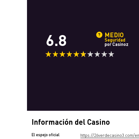
6.8
MEDIO
Seguridad
por Casinoz
Información del Casino
El espejo oficial
https://26verdecasino3.com/e