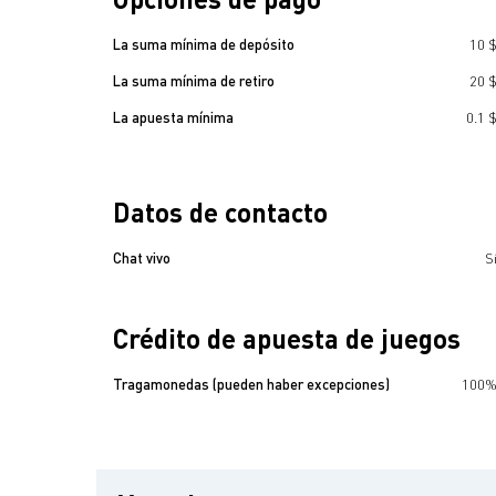
La suma mínima de depósito
10 
La suma mínima de retiro
20 
La apuesta mínima
0.1 
Datos de contacto
Chat vivo
S
Crédito de apuesta de juegos
Tragamonedas (pueden haber excepciones)
100