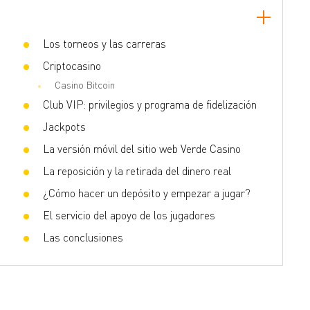
Los torneos y las carreras
Criptocasino
Casino Bitcoin
Club VIP: privilegios y programa de fidelización
Jackpots
La versión móvil del sitio web Verde Casino
La reposición y la retirada del dinero real
¿Cómo hacer un depósito y empezar a jugar?
El servicio del apoyo de los jugadores
Las conclusiones