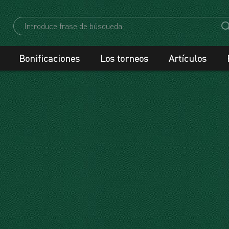
Bonificaciones
Los torneos
Artículos