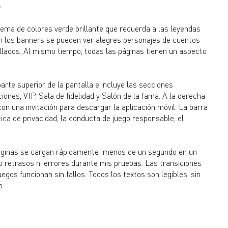
ema de colores verde brillante que recuerda a las leyendas
En los banners se pueden ver alegres personajes de cuentos
llados. Al mismo tiempo, todas las páginas tienen un aspecto
arte superior de la pantalla e incluye las secciones
ones, VIP, Sala de fidelidad y Salón de la fama. A la derecha
 con una invitación para descargar la aplicación móvil. La barra
tica de privacidad, la conducta de juego responsable, el
 páginas se cargan rápidamente: menos de un segundo en un
 retrasos ni errores durante mis pruebas. Las transiciones
uegos funcionan sin fallos. Todos los textos son legibles, sin
o.