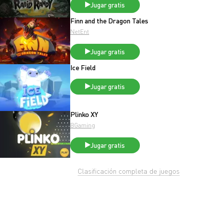
Jugar gratis
Finn and the Dragon Tales
NetEnt
Jugar gratis
Ice Field
Jugar gratis
Plinko XY
BGaming
Jugar gratis
Clasificación completa de juegos