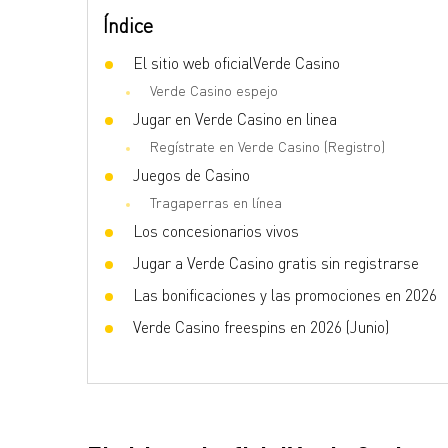
Índice
El sitio web oficialVerde Casino
Verde Casino espejo
Jugar en Verde Casino en linea
Regístrate en Verde Casino (Registro)
Juegos de Casino
Tragaperras en línea
Los concesionarios vivos
Jugar a Verde Casino gratis sin registrarse
Las bonificaciones y las promociones en 2026
Verde Casino freespins en 2026 (Junio)