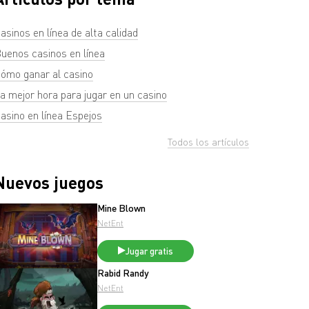
asinos en línea de alta calidad
uenos casinos en línea
ómo ganar al casino
a mejor hora para jugar en un casino
asino en línea Espejos
Todos los artículos
Nuevos juegos
Mine Blown
NetEnt
Jugar gratis
Rabid Randy
NetEnt