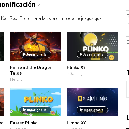
bonificación
L
B
 Kali Rox. Encontrará la lista completa de juegos que
no.
D
L
E
Jugar gratis
Jugar gratis
Finn and the Dragon
Plinko XY
Tales
BGaming
NetEnt
Jugar gratis
Jugar gratis
ed
Easter Plinko
Limbo XY
BGaming
BGaming