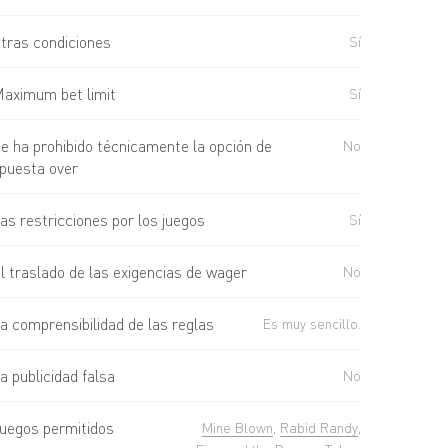
tras condiciones
Sí
aximum bet limit
Sí
e ha prohibido técnicamente la opción de
No
puesta over
as restricciones por los juegos
Sí
l traslado de las exigencias de wager
No
a comprensibilidad de las reglas
Es muy sencillo.
a publicidad falsa
No
uegos permitidos
Mine Blown
,
Rabid Randy
,