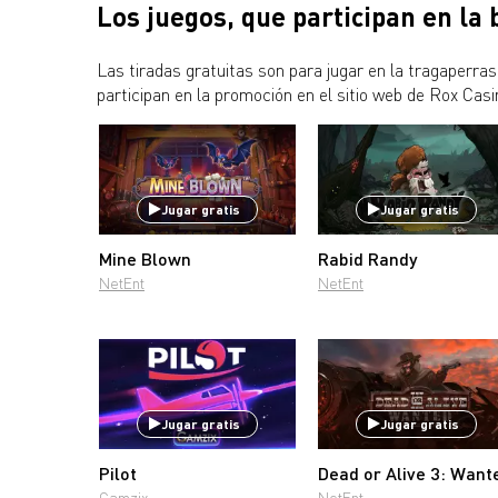
Los juegos, que participan en la 
Las tiradas gratuitas son para jugar en la tragaperras
participan en la promoción en el sitio web de Rox Casi
Jugar gratis
Jugar gratis
Mine Blown
Rabid Randy
NetEnt
NetEnt
Jugar gratis
Jugar gratis
Pilot
Dead or Alive 3: Want
Gamzix
NetEnt