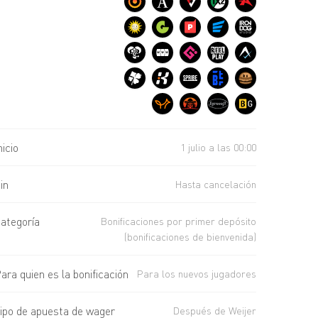
nicio
1 julio a las 00:00
in
Hasta cancelación
ategoría
Bonificaciones por primer depósito
(bonificaciones de bienvenida)
ara quien es la bonificación
Para los nuevos jugadores
ipo de apuesta de wager
Después de Weijer