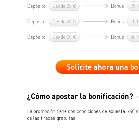
Depósito
Desde 20 €
Bonus
75 
Depósito
Desde 20 €
Bonus
100
Depósito
Desde 20 €
Bonus
50 
Solicite ahora una bo
¿Cómo apostar la bonificación?
La promoción tiene dos condiciones de apuesta: x40 so
de las tiradas gratuitas.