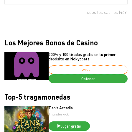
Todos los casinos
(469)
Los Mejores Bonos de Casino
200% y 100 tiradas gratis en tu primer
depósito en Nokycbets
WIN200
Obtener
Top-5 tragamonedas
Pan’s Arcadia
Thunderkick
Jugar gratis