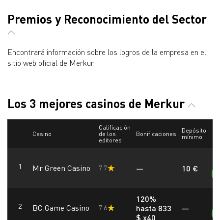
Premios y Reconocimiento del Sector
Encontrará información sobre los logros de la empresa en el
sitio web oficial de Merkur.
Los 3 mejores casinos de Merkur
Calificación
Depósito
Casino
de los
Bonificaciones
mínimo
editores
Mr Green Casino
7.7
—
10 €
120%
BC.Game Casino
7.6
hasta 833
—
$ x40