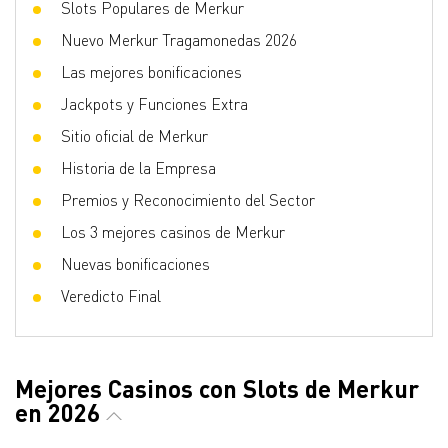
Slots Populares de Merkur
Nuevo Merkur Tragamonedas 2026
Las mejores bonificaciones
Jackpots y Funciones Extra
Sitio oficial de Merkur
Historia de la Empresa
Premios y Reconocimiento del Sector
Los 3 mejores casinos de Merkur
Nuevas bonificaciones
Veredicto Final
Mejores Casinos con Slots de Merkur
en 2026