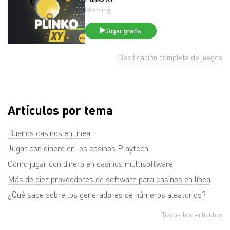
BGaming
Jugar gratis
Clasificación completa de juegos
Artículos por tema
Buenos casinos en línea
Jugar con dinero en los casinos Playtech
Cómo jugar con dinero en casinos multisoftware
Más de diez proveedores de software para casinos en línea
¿Qué sabe sobre los generadores de números aleatorios?
Todos los artículos