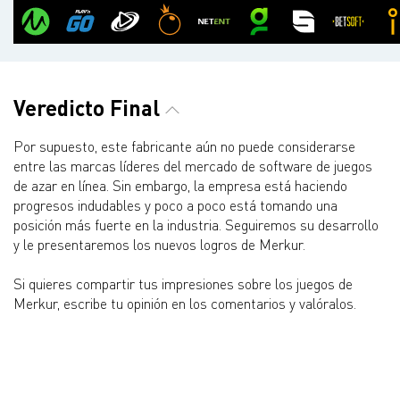
Veredicto Final
Por supuesto, este fabricante aún no puede considerarse
entre las marcas líderes del mercado de software de juegos
de azar en línea. Sin embargo, la empresa está haciendo
progresos indudables y poco a poco está tomando una
posición más fuerte en la industria. Seguiremos su desarrollo
y le presentaremos los nuevos logros de Merkur.
Si quieres compartir tus impresiones sobre los juegos de
Merkur, escribe tu opinión en los comentarios y valóralos.