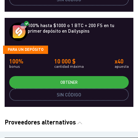
100% hasta $1000 o 1 BTC + 200 FS en tu
primer depósito en Dailyspins
PARA UN DEPÓSITO
100%
10 000 $
x40
bonus
cantidad máxima
apuesta
OBTENER
SIN CÓDIGO
Proveedores alternativos