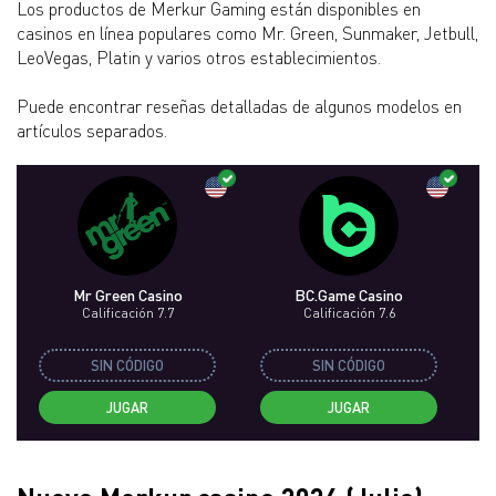
Los productos de Merkur Gaming están disponibles en
casinos en línea populares como Mr. Green, Sunmaker, Jetbull,
LeoVegas, Platin y varios otros establecimientos.
Puede encontrar reseñas detalladas de algunos modelos en
artículos separados.
Mr Green Casino
BC.Game Casino
Calificación 7.7
Calificación 7.6
SIN CÓDIGO
SIN CÓDIGO
JUGAR
JUGAR