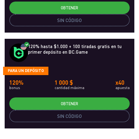
OBTENER
SIN CÓDIGO
120% hasta $1.000 + 100 tiradas gratis en tu
primer depósito en BC.Game
PARA UN DEPÓSITO
120%
1 000 $
x40
bonus
cantidad máxima
apuesta
OBTENER
SIN CÓDIGO