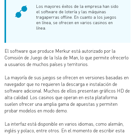
Los mayores éxitos de la empresa han sido
el software de lotería y las máquinas
tragaperras offline. En cuanto a los juegos
en línea, se ofrecen en varios casinos en
línea.
El software que produce Merkur está autorizado por la
Comisión de Juego de la Isla de Man, lo que permite ofrecerlo
a usuarios de muchos países y territorios.
La mayoría de sus juegos se ofrecen en versiones basadas en
navegador que no requieren la descarga e instalación de
software adicional. Muchos de ellos presentan gráficos HD de
alta calidad. Los casinos que operan en esta plataforma
suelen ofrecer una amplia gama de apuestas y permiten
probar modelos en modo demo.
La interfaz está disponible en varios idiomas, como alemán,
inglés y polaco, entre otros. En el momento de escribir esta