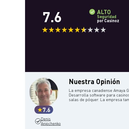
7.6
ALTO
Seguridad
por Casinoz
Nuestra Opinión
La empresa canadiense Amaya Ga
Desarrolla software para casinos 
salas de póquer. La empresa tam
7.6
Denis
Anipchenko