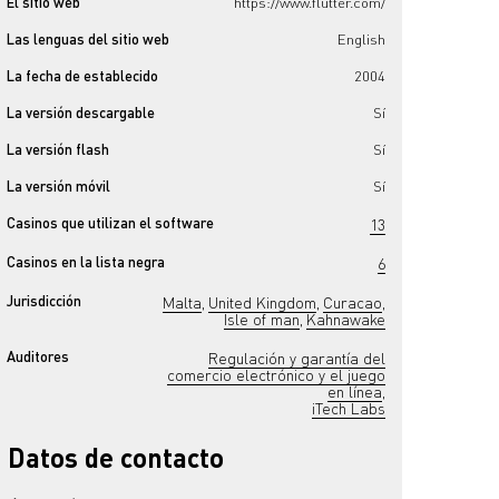
El sitio web
https://www.flutter.com/
Las lenguas del sitio web
English
La fecha de establecido
2004
La versión descargable
Sí
La versión flash
Sí
La versión móvil
Sí
Casinos que utilizan el software
13
Casinos en la lista negra
6
Jurisdicción
Malta
,
United Kingdom
,
Curacao
,
Isle of man
,
Kahnawake
Auditores
Regulación y garantía del
comercio electrónico y el juego
en línea
,
iTech Labs
Datos de contacto