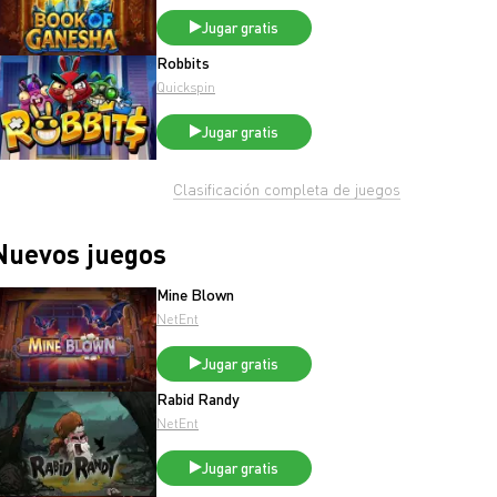
Jugar gratis
Robbits
Quickspin
Jugar gratis
Clasificación completa de juegos
Nuevos juegos
Mine Blown
NetEnt
Jugar gratis
Rabid Randy
NetEnt
Jugar gratis