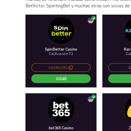
BetVictor, SportingBet y muchas otras son socios d
SpinBetter Casino
Kar
Calificación 7.3
Cal
CASINOZRU
S
JUGAR
bet365 Casino
Z