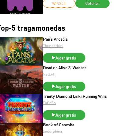
WIN200
Obtener
Top-5 tragamonedas
Pan’s Arcadia
Thunderkick
Jugar gratis
Dead or Alive 3: Wanted
NetEnt
Jugar gratis
Trinity Diamond Link: Running Wins
FuGaSo
Jugar gratis
Book of Ganesha
Endorphina