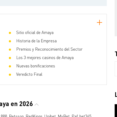
Sitio oficial de Amaya
Historia de la Empresa
Premios y Reconocimiento del Sector
Los 3 mejores casinos de Amaya
Nuevas bonificaciones
Veredicto Final
maya en 2026
888, Betsson, RedKings, Unibet, MyBet, Paf, bet365,