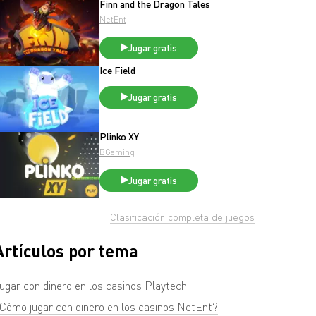
Finn and the Dragon Tales
NetEnt
Jugar gratis
Ice Field
Jugar gratis
Plinko XY
BGaming
Jugar gratis
Clasificación completa de juegos
Artículos por tema
ugar con dinero en los casinos Playtech
Cómo jugar con dinero en los casinos NetEnt?