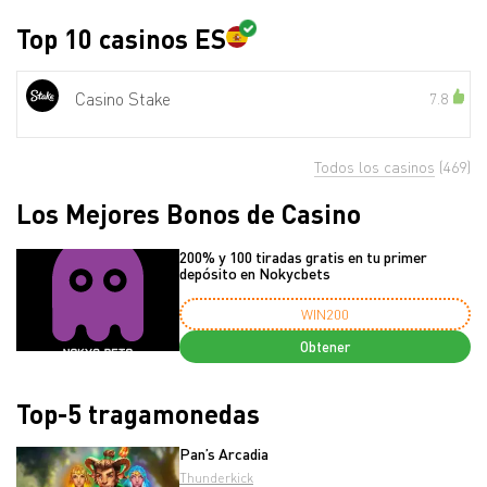
Top 10 casinos ES
Casino Stake
7.8
Todos los casinos
(469)
Los Mejores Bonos de Casino
200% y 100 tiradas gratis en tu primer
depósito en Nokycbets
WIN200
Obtener
Top-5 tragamonedas
Pan’s Arcadia
Thunderkick