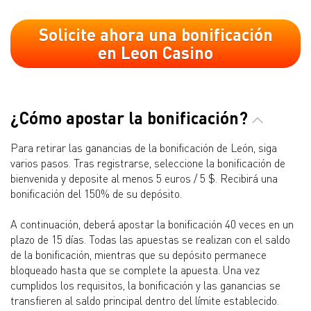
Solicite ahora una bonificación
en Leon Casino
¿Cómo apostar la bonificación?
Para retirar las ganancias de la bonificación de León, siga
varios pasos. Tras registrarse, seleccione la bonificación de
bienvenida y deposite al menos 5 euros / 5 $. Recibirá una
bonificación del 150% de su depósito.
A continuación, deberá apostar la bonificación 40 veces en un
plazo de 15 días. Todas las apuestas se realizan con el saldo
de la bonificación, mientras que su depósito permanece
bloqueado hasta que se complete la apuesta. Una vez
cumplidos los requisitos, la bonificación y las ganancias se
transfieren al saldo principal dentro del límite establecido.