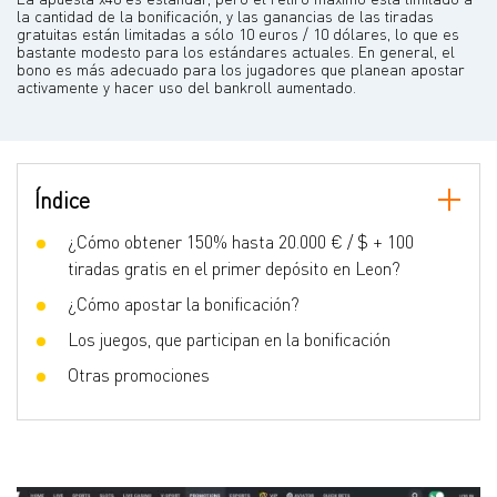
la cantidad de la bonificación, y las ganancias de las tiradas
gratuitas están limitadas a sólo 10 euros / 10 dólares, lo que es
bastante modesto para los estándares actuales. En general, el
bono es más adecuado para los jugadores que planean apostar
activamente y hacer uso del bankroll aumentado.
Índice
¿Cómo obtener 150% hasta 20.000 € / $ + 100
tiradas gratis en el primer depósito en Leon?
¿Cómo apostar la bonificación?
Los juegos, que participan en la bonificación
Otras promociones