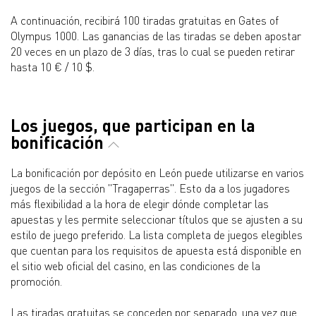
A continuación, recibirá 100 tiradas gratuitas en Gates of
Olympus 1000. Las ganancias de las tiradas se deben apostar
20 veces en un plazo de 3 días, tras lo cual se pueden retirar
hasta 10 € / 10 $.
Los juegos, que participan en la
bonificación
La bonificación por depósito en León puede utilizarse en varios
juegos de la sección "Tragaperras". Esto da a los jugadores
más flexibilidad a la hora de elegir dónde completar las
apuestas y les permite seleccionar títulos que se ajusten a su
estilo de juego preferido. La lista completa de juegos elegibles
que cuentan para los requisitos de apuesta está disponible en
el sitio web oficial del casino, en las condiciones de la
promoción.
Las tiradas gratuitas se conceden por separado, una vez que