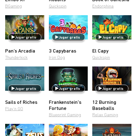
BGaming
Quickspin
Endorphina
Jugar gratis
Jugar gratis
Jugar gratis
Pan’s Arcadia
3 Capybaras
El Capy
Thunderkick
Iron Dog
Quickspin
Jugar gratis
Jugar gratis
Jugar gratis
Sails of Riches
Frankenstein's
12 Burning
Fortune
Baseballs
Play’n GO
Blueprint Gaming
Relax Gaming