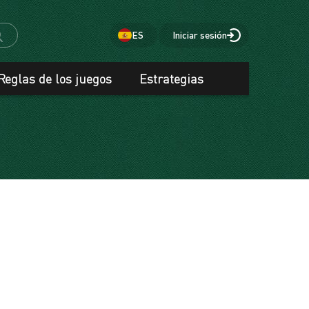
ES
Iniciar sesión
Reglas de los juegos
Estrategias