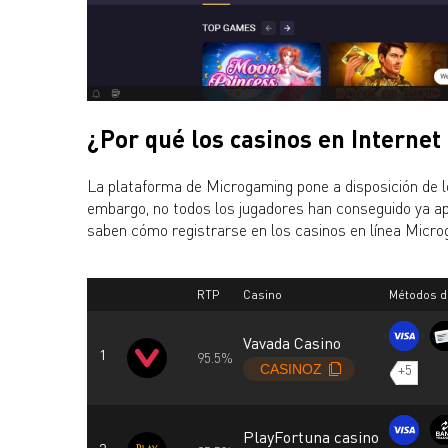
¿Por qué los casinos en Interne
La plataforma de Microgaming pone a disposición de lo
embargo, no todos los jugadores han conseguido ya ap
saben cómo registrarse en los casinos en línea Micro
RTP
Casino
Métodos d
Vavada Casino
95.5%
+5
PlayFortuna casino