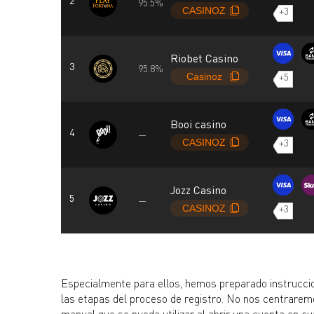
95.5%
+3
Riobet Casino
95.8%
+5
Booi casino
—
+3
Jozz Casino
—
+3
Especialmente para ellos, hemos preparado instruccio
las etapas del proceso de registro. No nos centrarem