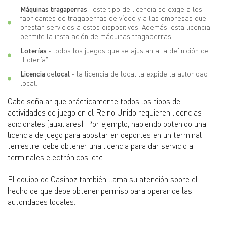
Máquinas
tragaperras
: este tipo de licencia se exige a los
fabricantes de tragaperras de vídeo y a las empresas que
prestan servicios a estos dispositivos. Además, esta licencia
permite la instalación de máquinas tragaperras.
Loterías
- todos los juegos que se ajustan a la definición de
"Lotería".
Licencia
de
local
- la licencia de local la expide la autoridad
local.
Cabe señalar que prácticamente todos los tipos de
actividades de juego en el Reino Unido requieren licencias
adicionales (auxiliares). Por ejemplo, habiendo obtenido una
licencia de juego para apostar en deportes en un terminal
terrestre, debe obtener una licencia para dar servicio a
terminales electrónicos, etc.
El equipo de Casinoz también llama su atención sobre el
hecho de que debe obtener permiso para operar de las
autoridades locales.