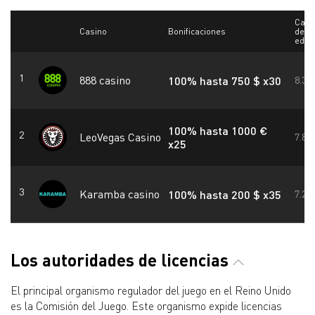
Calif
Casino
Bonificaciones
de l
edit
888 casino
100% hasta 750 $ x30
8.3
100% hasta 1000 €
LeoVegas Casino
7.8
x25
Karamba casino
100% hasta 200 $ x35
7.2
Los autoridades de licencias
El principal organismo regulador del juego en el Reino Unido
es la Comisión del Juego. Este organismo expide licencias