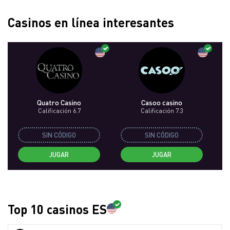
Casinos en línea interesantes
Quatro Casino
Casoo casino
Calificación 6.7
Calificación 7.3
SIN CÓDIGO
SIN CÓDIGO
JUGAR
JUGAR
Top 10 casinos ES