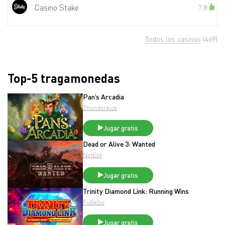
Casino Stake
7.8
Todos los casinos
(469)
Top-5 tragamonedas
Pan’s Arcadia
Thunderkick
Jugar gratis
Dead or Alive 3: Wanted
NetEnt
Jugar gratis
Trinity Diamond Link: Running Wins
FuGaSo
Jugar gratis