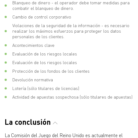
Blanqueo de dinero - el operador debe tomar medidas para
combatir el blanqueo de dinero.
Cambio de control corporativo
Violaciones de la seguridad de la información - es necesario
realizar los máximos esfuerzos para proteger los datos
personales de los clientes.
Acontecimientos clave
Evaluación de los riesgos locales
Evaluación de los riesgos locales
Protección de los fondos de los clientes
Devolución normativa
Lotería (sólo titulares de licencias)
Actividad de apuestas sospechosa (sólo titulares de apuestas)
La conclusión
La Comisión del Juego del Reino Unido es actualmente el