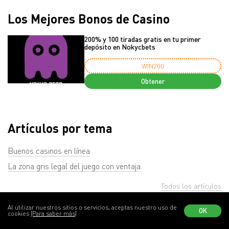
Los Mejores Bonos de Casino
200% y 100 tiradas gratis en tu primer
depósito en Nokycbets
WIN200
Obtener
Artículos por tema
Buenos casinos en línea
La zona gris legal del juego con ventaja
Todos los artículos
Al utilizar nuestros sitios o servicios, aceptas nuestro uso de
OK
cookies
(Para saber más)