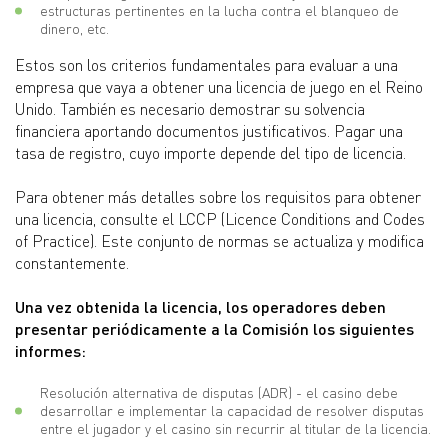
estructuras pertinentes en la lucha contra el blanqueo de
dinero, etc.
Estos son los criterios fundamentales para evaluar a una
empresa que vaya a obtener una licencia de juego en el Reino
Unido. También es necesario demostrar su solvencia
financiera aportando documentos justificativos. Pagar una
tasa de registro, cuyo importe depende del tipo de licencia.
Para obtener más detalles sobre los requisitos para obtener
una licencia, consulte el LCCP (Licence Conditions and Codes
of Practice). Este conjunto de normas se actualiza y modifica
constantemente.
Una vez obtenida la licencia, los operadores deben
presentar periódicamente a la Comisión los siguientes
informes:
Resolución alternativa de disputas (ADR) - el casino debe
desarrollar e implementar la capacidad de resolver disputas
entre el jugador y el casino sin recurrir al titular de la licencia.