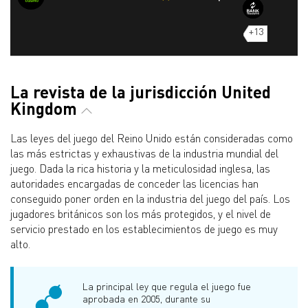
+13
La revista de la jurisdicción United
Kingdom
Las leyes del juego del Reino Unido están consideradas como
las más estrictas y exhaustivas de la industria mundial del
juego. Dada la rica historia y la meticulosidad inglesa, las
autoridades encargadas de conceder las licencias han
conseguido poner orden en la industria del juego del país. Los
jugadores británicos son los más protegidos, y el nivel de
servicio prestado en los establecimientos de juego es muy
alto.
La principal ley que regula el juego fue
aprobada en 2005, durante su