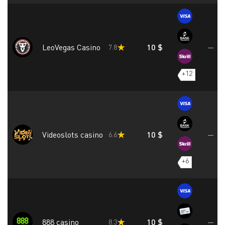
LeoVegas Casino
10 $
7.8
—
+12
Videoslots сasino
10 $
6.6
—
+6
888 casino
10 $
8.3
—