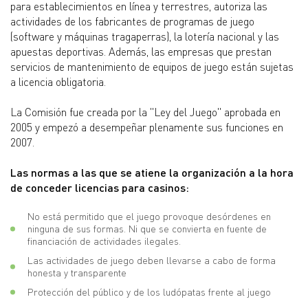
para establecimientos en línea y terrestres, autoriza las
actividades de los fabricantes de programas de juego
(software y máquinas tragaperras), la lotería nacional y las
apuestas deportivas. Además, las empresas que prestan
servicios de mantenimiento de equipos de juego están sujetas
a licencia obligatoria.
La Comisión fue creada por la "Ley del Juego" aprobada en
2005 y empezó a desempeñar plenamente sus funciones en
2007.
Las normas a las que se atiene la organización a la hora
de conceder licencias para casinos:
No está permitido que el juego provoque desórdenes en
ninguna de sus formas. Ni que se convierta en fuente de
financiación de actividades ilegales.
Las actividades de juego deben llevarse a cabo de forma
honesta y transparente
Protección del público y de los ludópatas frente al juego