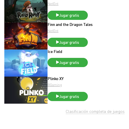
NetEnt
Jugar gratis
Finn and the Dragon Tales
NetEnt
Jugar gratis
Ice Field
Jugar gratis
Plinko XY
BGaming
Jugar gratis
Clasificación completa de juegos