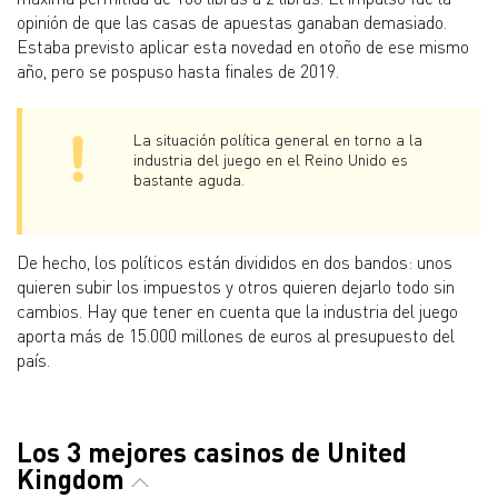
opinión de que las casas de apuestas ganaban demasiado.
Estaba previsto aplicar esta novedad en otoño de ese mismo
año, pero se pospuso hasta finales de 2019.
La situación política general en torno a la
industria del juego en el Reino Unido es
bastante aguda.
De hecho, los políticos están divididos en dos bandos: unos
quieren subir los impuestos y otros quieren dejarlo todo sin
cambios. Hay que tener en cuenta que la industria del juego
aporta más de 15.000 millones de euros al presupuesto del
país.
Los 3 mejores casinos de United
Kingdom