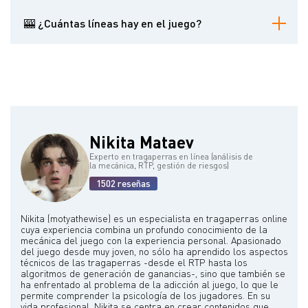
Sí, la tragaperras tiene una versión adaptada para móviles.
🎰 ¿Cuántas líneas hay en el juego?
El juego tiene 20 líneas.
Nikita Mataev
Experto en tragaperras en línea (análisis de
la mecánica, RTP, gestión de riesgos)
1502 reseñas
Nikita (motyathewise) es un especialista en tragaperras online
cuya experiencia combina un profundo conocimiento de la
mecánica del juego con la experiencia personal. Apasionado
del juego desde muy joven, no sólo ha aprendido los aspectos
técnicos de las tragaperras -desde el RTP hasta los
algoritmos de generación de ganancias-, sino que también se
ha enfrentado al problema de la adicción al juego, lo que le
permite comprender la psicología de los jugadores. En su
vida profesional, Nikita se centra en crear contenidos que