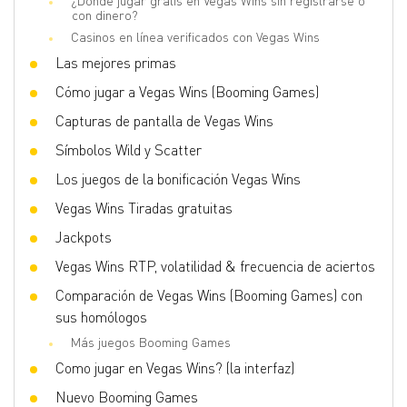
¿Dónde jugar gratis en Vegas Wins sin registrarse o
Scatter
Sí
con dinero?
Los juegos de bonificación
Free Spins
Casinos en línea verificados con Vegas Wins
Las mejores primas
La volatilidad
Middle
Cómo jugar a Vegas Wins (Booming Games)
Slot 3D
No
Capturas de pantalla de Vegas Wins
Respins
No
Símbolos Wild y Scatter
Free spins
Sí
Los juegos de la bonificación Vegas Wins
Vegas Wins Tiradas gratuitas
Jackpots
Vegas Wins RTP, volatilidad & frecuencia de aciertos
Comparación de Vegas Wins (Booming Games) con
sus homólogos
Más juegos Booming Games
Como jugar en Vegas Wins? (la interfaz)
Nuevo Booming Games