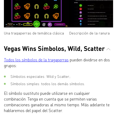
Una tragaperras de temática clásica
Descripción de la ranura
Vegas Wins Símbolos, Wild, Scatter
Todos los símbolos de la tragaperras
pueden dividirse en dos
grupos:
Símbolos especiales: Wild y Scatter;
Símbolos simples: todos los demás símbolos.
El símbolo sustituto puede utilizarse en cualquier
combinación. Tenga en cuenta que se permiten varias
combinaciones ganadoras al mismo tiempo. Más adelante te
hablaremos del papel del Scatter.