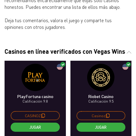
recomendamos encarecidamente que elijas sólo casinos
honestos. Puedes encontrar una lista de ellos más abajo.
Deja tus comentarios, valora el juego y comparte tus
opiniones con otros jugadores.
Casinos en línea verificados con Vegas Wins
PlayFortuna casino
Riobet Casino
Calificación 9.8
Calificación 9.5
CASINOZ
Casinoz
JUGAR
JUGAR