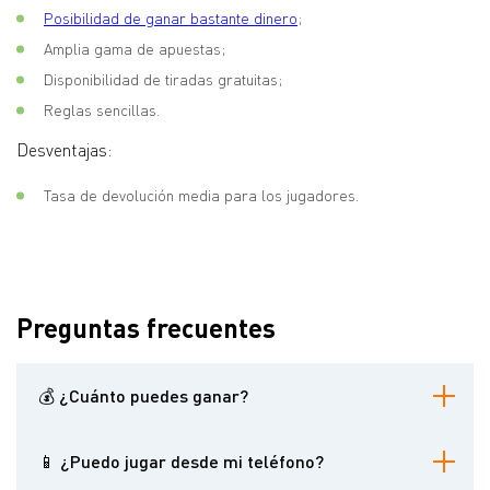
Posibilidad de ganar bastante dinero
;
Amplia gama de apuestas;
Disponibilidad de tiradas gratuitas;
Reglas sencillas.
Desventajas:
Tasa de devolución media para los jugadores.
Preguntas frecuentes
💰 ¿Cuánto puedes ganar?
La ganancia máxima es de 2.000 apuestas.
📱 ¿Puedo jugar desde mi teléfono?