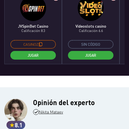
JVSpinBet Casino
Videoslots сasino
Calificación 8.3
Calificación 6.6
CASINOZ
SIN CÓDIGO
JUGAR
JUGAR
Opinión del experto
Nikita Mataev
8.1