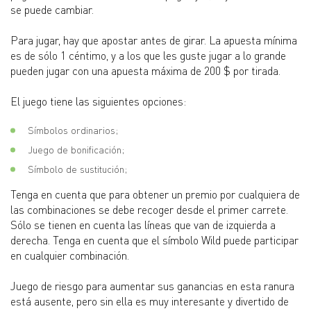
se puede cambiar.
Para jugar, hay que apostar antes de girar. La apuesta mínima
es de sólo 1 céntimo, y a los que les guste jugar a lo grande
pueden jugar con una apuesta máxima de 200 $ por tirada.
El juego tiene las siguientes opciones:
Símbolos ordinarios;
Juego de bonificación;
Símbolo de sustitución;
Tenga en cuenta que para obtener un premio por cualquiera de
las combinaciones se debe recoger desde el primer carrete.
Sólo se tienen en cuenta las líneas que van de izquierda a
derecha. Tenga en cuenta que el símbolo Wild puede participar
en cualquier combinación.
Juego de riesgo para aumentar sus ganancias en esta ranura
está ausente, pero sin ella es muy interesante y divertido de