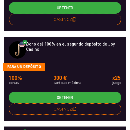
OBTENER
CASINOZ
Bono del 100% en el segundo depósito de Joy
Casino
PARA UN DEPÓSITO
100%
300 €
x25
bonus
cantidad máxima
juego
OBTENER
CASINOZ