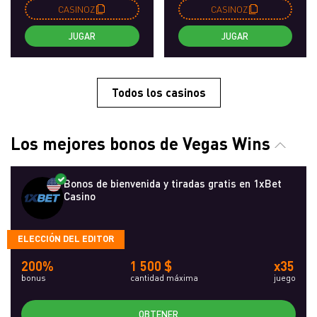
CASINOZ
CASINOZ
JUGAR
JUGAR
Todos los casinos
Los mejores bonos de Vegas Wins
Bonos de bienvenida y tiradas gratis en 1xBet
Casino
ELECCIÓN DEL EDITOR
200%
1 500 $
x35
bonus
cantidad máxima
juego
OBTENER