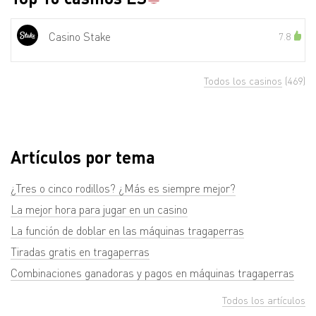
Casino Stake
7.8
Todos los casinos
(469)
Artículos por tema
¿Tres o cinco rodillos? ¿Más es siempre mejor?
La mejor hora para jugar en un casino
La función de doblar en las máquinas tragaperras
Tiradas gratis en tragaperras
Combinaciones ganadoras y pagos en máquinas tragaperras
Todos los artículos