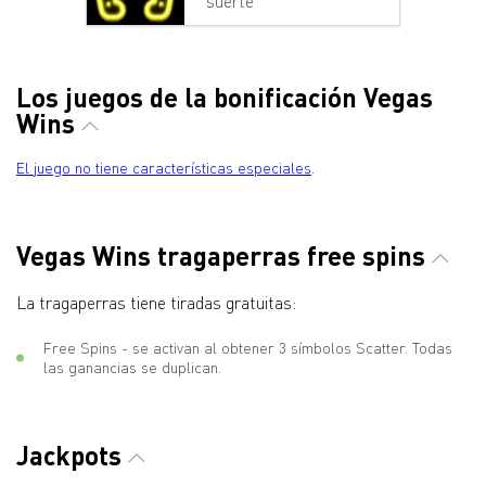
suerte
Los juegos de la bonificación Vegas
Wins
El juego no tiene características especiales
.
Vegas Wins tragaperras free spins
La tragaperras tiene tiradas gratuitas:
Free Spins - se activan al obtener 3 símbolos Scatter. Todas
las ganancias se duplican.
Jackpots