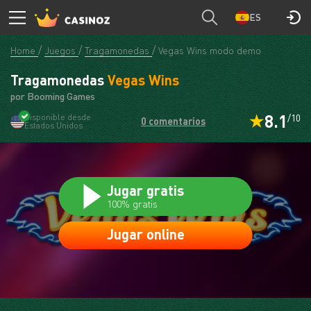
CASINOZ
JUGAR
ES
Home
Juegos
Tragamonedas
Vegas Wins modo demo
Tragamonedas
Vegas Wins
por Booming Games
8.1
Disponible desde
/10
0 comentarios
Estados Unidos
Jugar gratis
100% gratis
Jugar online