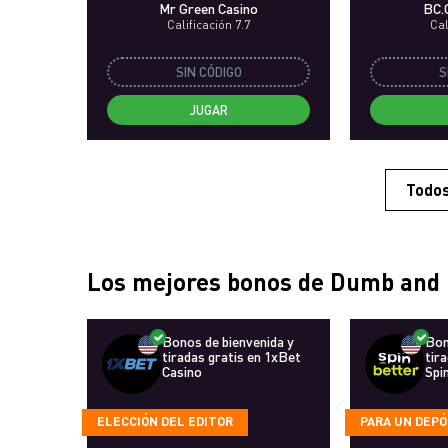
Mr Green Casino
BC.
Calificación 7.7
Cal
SIN CÓDIGO
S
JUGAR
Todos
Los mejores bonos de Dumb and
Bonos de bienvenida y
Bon
tiradas gratis en 1xBet
tir
Casino
Spi
ELECCIÓN DEL EDITOR
PARA UN DEPÓ