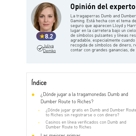
Opinión del experto
La tragaperras Dumb and Dumber R
Gaming. Está hecha con el tema de
seguro que aparecen Lloyd y Harry
lugar en la carretera bajo un cie
8.2
de símbolos pulsantes y líneas res
agradable, especialmente cuando s
recogida de símbolos de dinero, re
Juliya
contar con grandes ganancias, de 
Demko
Índice
¿Dónde jugar a la tragamonedas Dumb and
Dumber Route to Riches?
¿Dónde jugar gratis en Dumb and Dumber Route
to Riches sin registrarse o con dinero?
Casinos en línea verificados con Dumb and
Dumber Route to Riches
Las mejores primas