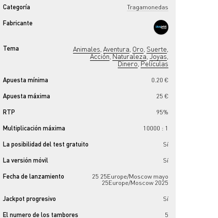
Categoría
Tragamonedas
Fabricante
Tema
Animales
Aventura
Oro
Suerte
,
,
,
,
Acción
Naturaleza
Joyas
,
,
,
Dinero
Películas
,
Apuesta mínima
0.20 €
Apuesta máxima
25 €
RTP
95%
Multiplicación máxima
10000 : 1
La posibilidad del test gratuito
Sí
La versión móvil
Sí
Fecha de lanzamiento
25 25Europe/Moscow mayo
25Europe/Moscow 2025
Jackpot progresivo
Sí
El numero de los tambores
5