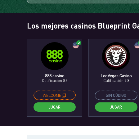
Los mejores casinos Blueprint 
888 casino
LeoVegas Casino
Calificación 8.3
Calificación 7.8
WELCOME
SIN CÓDIGO
JUGAR
JUGAR