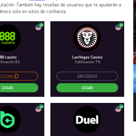
putación. También hay reseñas de usuarios que te ayudarán a
dinero sólo en sitios de confianza.
88 casino
LeoVegas Casino
ificación 8.3
Calificación 7.8
ELCOME
SIN CÓDIGO
JUGAR
JUGAR