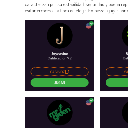
caracterizan por su estabilidad, seguridad y buena re
evitar errores a la hora de elegir. Empieza a jugar por 
Joycasino
8
Calificación 9.2
Cal
CASINOZ
W
JUGAR