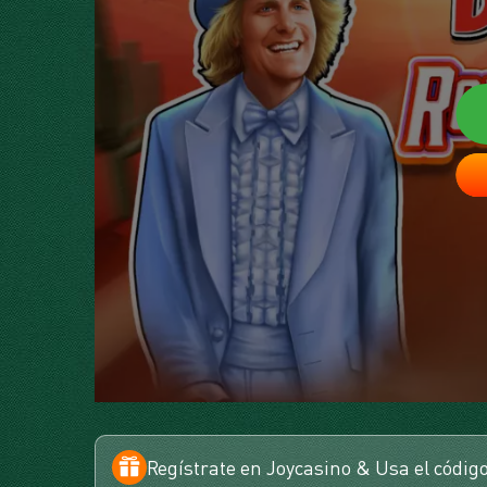
Regístrate en Joycasino & Usa el códi