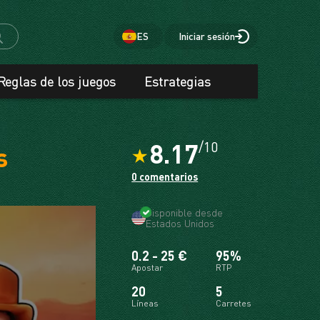
ES
Iniciar sesión
Reglas de los juegos
Estrategias
8.17
/10
s
0 comentarios
Disponible desde
Estados Unidos
0.2 - 25 €
95%
Apostar
RTP
20
5
Líneas
Carretes