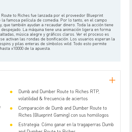
oute to Riches fue lanzada por el proveedor Blueprint
 la famosa película de comedia. Por lo tanto, en el campo
, que también ayudan a recaudar dinero. Toda la acción tiene
lo despejado. La máquina tiene una animación ligera en forma
altadas, música alegre y gráficos claros. Ver el proceso es
e activan las rondas de bonificación. Los usuarios esperan la
spins y pilas enteras de símbolos wild. Todo esto permite
hasta x10000 de la apuesta.
Dumb and Dumber Route to Riches RTP,
volatilidad & frecuencia de aciertos
Comparación de Dumb and Dumber Route to
Riches (Blueprint Gaming) con sus homólogos
Estrategia: Cómo ganar en la tragaperras Dumb
and Dumber Route to Riches