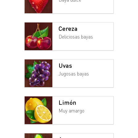
Cereza
Deliciosas bayas
Uvas
Jugosas bayas
Limón
Muy amargo