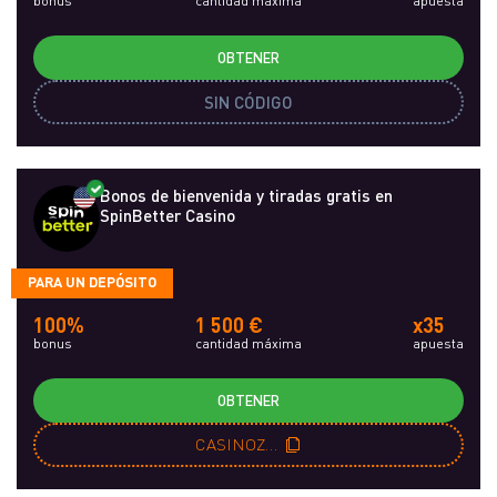
bonus
cantidad máxima
apuesta
OBTENER
SIN CÓDIGO
Bonos de bienvenida y tiradas gratis en
SpinBetter Casino
PARA UN DEPÓSITO
100%
1 500 €
x35
bonus
cantidad máxima
apuesta
OBTENER
CASINOZRU