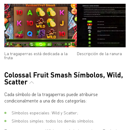
La tragaperras está dedicada a la
Descripción de la ranura
fruta
Colossal Fruit Smash Símbolos, Wild,
Scatter
Cada símbolo de la tragaperras puede atribuirse
condicionalmente a una de dos categorías:
Símbolos especiales: Wild y Scatter;
Símbolos simples: todos los demás símbolos.