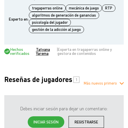
tragaperras online
mecánica de juego
RTP
algoritmos de generación de ganancias
Experto en:
psicología del jugador
gestión de la adicción al juego
Hechos
Tatyana
Experta en tragaperras online y
verificados
Yarema
gestora de contenidos
Reseñas de jugadores
1
Más nuevos primero
Debes iniciar sesión para dejar un comentario:
INICIAR SESIÓN
REGISTRARSE