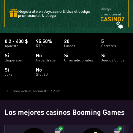
código
Regístrate en Joycasino & Usa el código
promocional
promocional & Juega
CASINOZ
0.2 - 400 $
95.50%
20
5
Apuesta
RTP
Líneas
Carretes
Sí
No
Sí
Sí
Dispersos
Giros Gratis
Giros adicionales
Juegos bonus
Sí
No
Joker
Slot 3D
La última actualización 07.07.2025
Los mejores casinos Booming Games