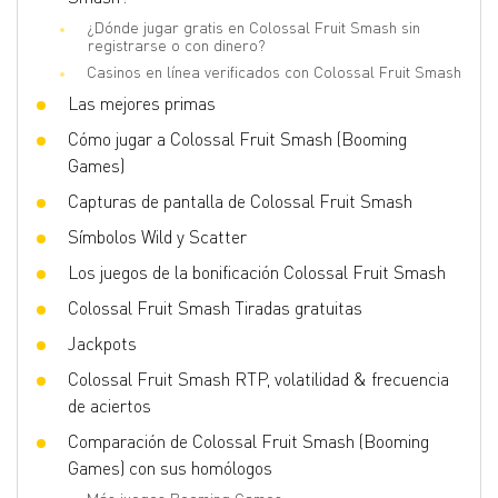
Scatter
Sí
¿Dónde jugar gratis en Colossal Fruit Smash sin
Los juegos de bonificación
Mega Symbols
registrarse o con dinero?
Casinos en línea verificados con Colossal Fruit Smash
La volatilidad
Low
Las mejores primas
Slot 3D
No
Cómo jugar a Colossal Fruit Smash (Booming
Respins
Sí
Games)
Free spins
No
Capturas de pantalla de Colossal Fruit Smash
Símbolos Wild y Scatter
Los juegos de la bonificación Colossal Fruit Smash
Colossal Fruit Smash Tiradas gratuitas
Jackpots
Colossal Fruit Smash RTP, volatilidad & frecuencia
de aciertos
Comparación de Colossal Fruit Smash (Booming
Games) con sus homólogos