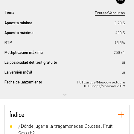
Tema
Frutas/Verduras
Apuesta mínima
0.20 $
Apuesta máxima
400 $
RTP
95.5%
Multiplicación máxima
250 : 1
La posibilidad del test gratuito
Sí
La versión móvil
Sí
Fecha de lanzamiento
1 01Europe/Moscow octubre
01Europe/Moscow 2019
Jackpot progresivo
No
El numero de los tambores
5
Índice
El numero de las líneas
20
Jokers
¿Dónde jugar a la tragamonedas Colossal Fruit
Sí
Smash?