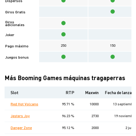
Dispersos
Giros Gratis
Giros
adicionales
Joker
250
150
Pago máximo
Juegos bonus
Más Booming Games máquinas tragaperras
Slot
RTP
Maxwin
Fecha de lanzam
Red Hot Volcano
95.71 %
10000
13 septiembre
Jesters Joy
96.23 %
2730
19 noviembre
Danger Zone
95.12 %
2000
2 juni