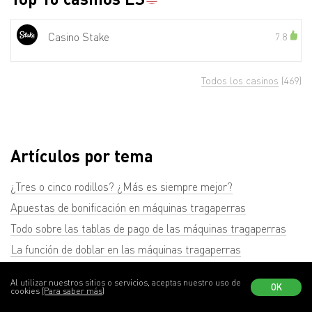
Casino Stake
7.8
Todos los casinos
(469)
Artículos por tema
¿Tres o cinco rodillos? ¿Más es siempre mejor?
Apuestas de bonificación en máquinas tragaperras
Todo sobre las tablas de pago de las máquinas tragaperras
La función de doblar en las máquinas tragaperras
Explicación de todos los símbolos de las máquinas
Al utilizar nuestros sitios o servicios, aceptas nuestro uso de
tragaperras
OK
cookies
(Para saber más)