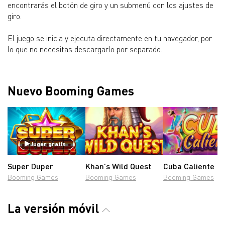
encontrarás el botón de giro y un submenú con los ajustes de
giro.
El juego se inicia y ejecuta directamente en tu navegador, por
lo que no necesitas descargarlo por separado.
Nuevo Booming Games
Jugar gratis
Super Duper
Khan's Wild Quest
Cuba Caliente
Booming Games
Booming Games
Booming Games
La versión móvil