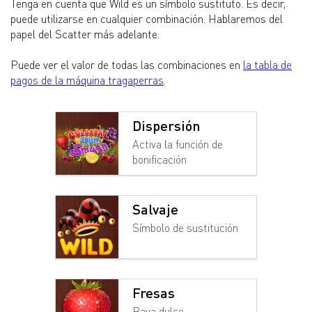
Tenga en cuenta que Wild es un símbolo sustituto. Es decir,
puede utilizarse en cualquier combinación. Hablaremos del
papel del Scatter más adelante.
Puede ver el valor de todas las combinaciones en
la tabla de
pagos de la máquina tragaperras
.
Dispersión
Activa la función de
bonificación
Salvaje
Símbolo de sustitución
Fresas
Baya dulce