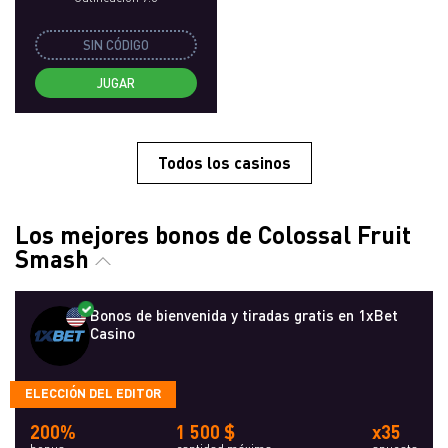
SIN CÓDIGO
JUGAR
Todos los casinos
Los mejores bonos de Colossal Fruit
Smash
Bonos de bienvenida y tiradas gratis en 1xBet
Casino
ELECCIÓN DEL EDITOR
200%
1 500 $
x35