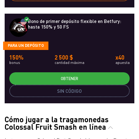
Bono de primer depósito flexible en Betfury:
hasta 150% y 50 FS
PARA UN DEPÓSITO
150%
2 500 $
x40
bonus
cantidad máxima
apuesta
OBTENER
SIN CÓDIGO
Cómo jugar a la tragamonedas
Colossal Fruit Smash en línea