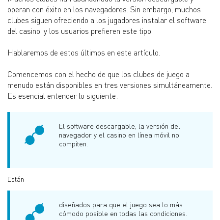
operan con éxito en los navegadores. Sin embargo, muchos
clubes siguen ofreciendo a los jugadores instalar el software
del casino, y los usuarios prefieren este tipo.
Hablaremos de estos últimos en este artículo.
Comencemos con el hecho de que los clubes de juego a
menudo están disponibles en tres versiones simultáneamente.
Es esencial entender lo siguiente:
El software descargable, la versión del
navegador y el casino en línea móvil no
compiten.
Están
diseñados para que el juego sea lo más
cómodo posible en todas las condiciones.