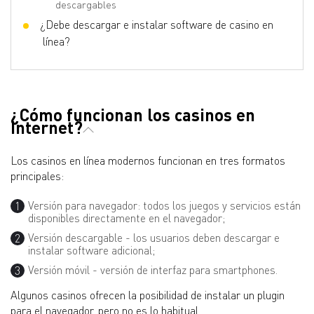
descargables
¿Debe descargar e instalar software de casino en
línea?
¿Cómo funcionan los casinos en
Internet?
Los casinos en línea modernos funcionan en tres formatos
principales:
Versión para navegador: todos los juegos y servicios están
disponibles directamente en el navegador;
Versión descargable - los usuarios deben descargar e
instalar software adicional;
Versión móvil - versión de interfaz para smartphones.
Algunos casinos ofrecen la posibilidad de instalar un plugin
para el navegador, pero no es lo habitual.