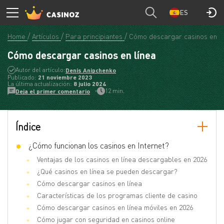
ES
Home
Artículos
Para principiantes
Cómo descargar casinos en lí
Cómo descargar casinos en línea
Autor del artículo:
Denis Anipchenko
Publicado:
21 noviembre 2023
La última actualización:
8 julio 2024
12 min.
Deja el primer comentario
Índice
¿Cómo funcionan los casinos en Internet?
Ventajas de los casinos en línea descargables en 2026
¿Qué casinos en línea se pueden descargar?
Cómo descargar casinos en línea
Características de los programas cliente de casino
Cómo descargar casinos en línea móviles en 2026
Cómo jugar con seguridad en casinos online