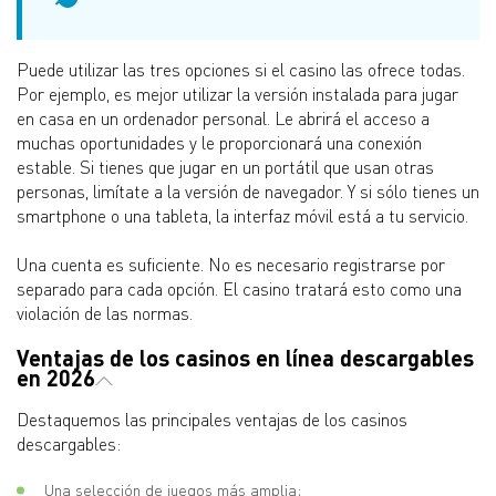
Puede utilizar las tres opciones si el casino las ofrece todas.
Por ejemplo, es mejor utilizar la versión instalada para jugar
en casa en un ordenador personal. Le abrirá el acceso a
muchas oportunidades y le proporcionará una conexión
estable. Si tienes que jugar en un portátil que usan otras
personas, limítate a la versión de navegador. Y si sólo tienes un
smartphone o una tableta, la interfaz móvil está a tu servicio.
Una cuenta es suficiente. No es necesario registrarse por
separado para cada opción. El casino tratará esto como una
violación de las normas.
Ventajas de los casinos en línea descargables
en 2026
Destaquemos las principales ventajas de los casinos
descargables:
Una selección de juegos más amplia;