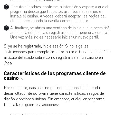
Ejecute el archivo, confirme la intención y espere a que el
programa descargue todos los archivos necesarios e
instale el casino. A veces, deberá aceptar las reglas del
club seleccionando la casilla correspondiente.
Al finalizar, se abrirá una ventana de inicio que le permitirá
acceder a su cuenta o registrarse si no tiene una cuenta.
Una vez más, no es necesario iniciar un nuevo perfil.
Si ya se ha registrado, inicie sesión. Si no, siga las
instrucciones para completar el formulario. Casinoz publicó un
artículo detallado sobre cómo registrarse en un casino en
línea.
Características de los programas cliente de
casino
Por supuesto, cada casino en línea descargable de cada
desarrollador de software tiene características, rasgos de
diseño y opciones únicas. Sin embargo, cualquier programa
tendrá las siguientes secciones: