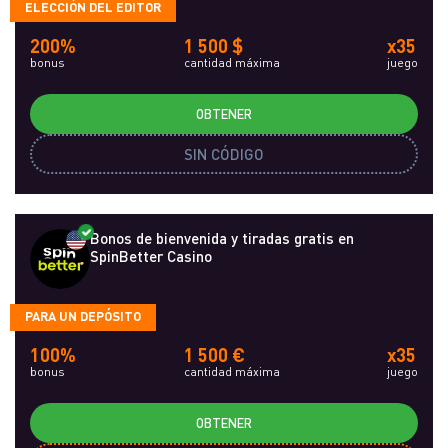
ELECCIÓN DEL EDITOR
200%
1 500 $
x35
bonus
cantidad máxima
juego
OBTENER
SIN CÓDIGO
Bonos de bienvenida y tiradas gratis en
SpinBetter Casino
PARA UN DEPÓSITO
100%
1 500 €
x35
bonus
cantidad máxima
juego
OBTENER