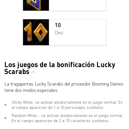
10
Diez
Los juegos de la bonificación Lucky
Scarabs
La tragaperras Lucky Scarabs del proveedor Booming Games
tiene dos modos especiales:
Sticky Wilds: se activan aleatoriamente en el juego normal. En
el campo aparecen de 1 a 10 personajes sustitutos;
Random Wilds - se activan aleatoriamente en el juego normal.
En el campo aparecen de 2 a 15 caracteres sustitutos.