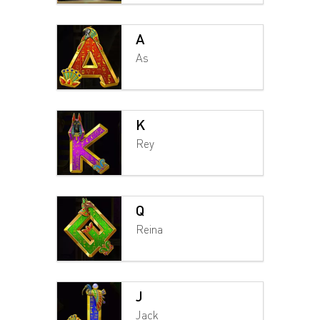
A
As
K
Rey
Q
Reina
J
Jack