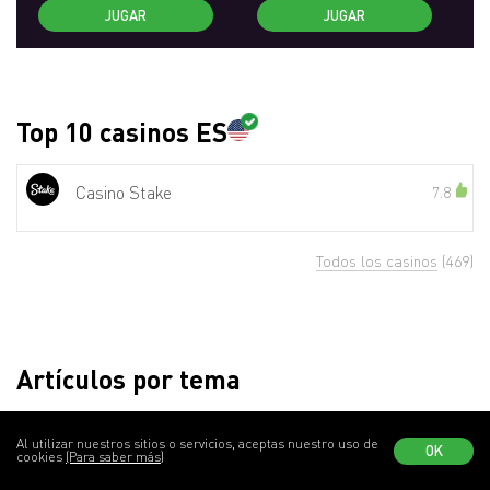
JUGAR
JUGAR
Top 10 casinos ES
Casino Stake
7.8
Todos los casinos
(469)
Artículos por tema
¿Tres o cinco rodillos? ¿Más es siempre mejor?
Al utilizar nuestros sitios o servicios, aceptas nuestro uso de
OK
cookies
(Para saber más)
Bono Comprar Video Tragaperras en Casinos Online