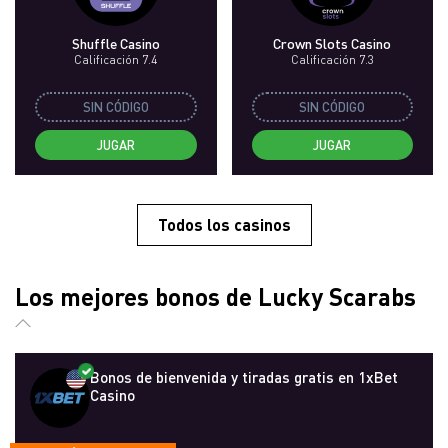
Shuffle Casino
Crown Slots Casino
Calificación 7.4
Calificación 7.3
SIN CÓDIGO
SIN CÓDIGO
JUGAR
JUGAR
Todos los casinos
Los mejores bonos de Lucky Scarabs
Bonos de bienvenida y tiradas gratis en 1xBet
Casino