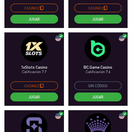
CASINOZ
CASINOZ
JUGAR
JUGAR
1xSlots Casino
BC.Game Casino
Calificación 7.7
Calificación 7.6
CASINOZ
SIN CÓDIGO
JUGAR
JUGAR