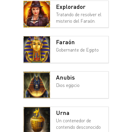
Explorador
Tratando de resolver el
misterio del Faraón.
Faraón
Gobernante de Egipto
Anubis
Dios egipcio
Urna
Un contenedor de
contenido desconocido