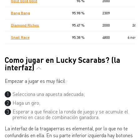
Gold Gold Gold
96 %
2000
6
Bang Bang
95.98 %
2309
24
Diamond RIches
95.47 %
2000
26 m
Snail Race
95.38 %
4800
6 novi
Como jugar en Lucky Scarabs? (la
interfaz)
Empezar a jugar es muy fácil:
Selecciona una apuesta adecuada;
Haga un giro;
Esperar a que finalice la ronda de juego y se acumule el
premio en caso de combinación ganadora.
La interfaz de la tragaperras es elemental, por lo que no te
confundirás en ella. En su parte inferior izquierda hay botones