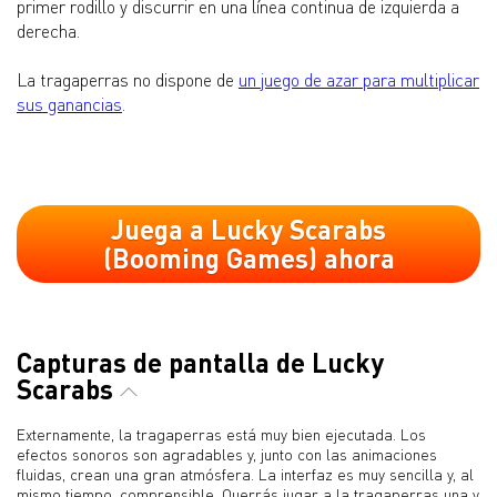
primer rodillo y discurrir en una línea continua de izquierda a
derecha.
La tragaperras no dispone de
un juego de azar para multiplicar
sus ganancias
.
Juega a Lucky Scarabs
(Booming Games) ahora
Capturas de pantalla de Lucky
Scarabs
Externamente, la tragaperras está muy bien ejecutada. Los
efectos sonoros son agradables y, junto con las animaciones
fluidas, crean una gran atmósfera. La interfaz es muy sencilla y, al
mismo tiempo, comprensible. Querrás jugar a la tragaperras una y