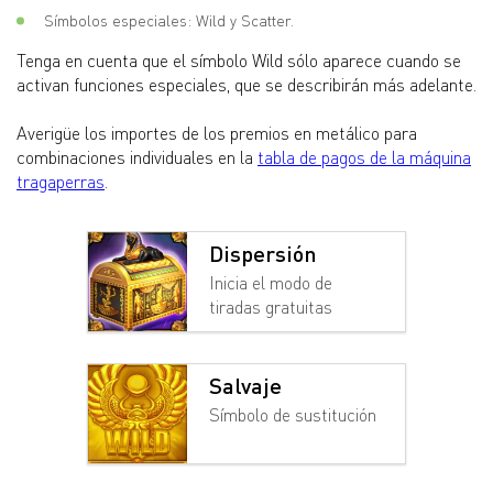
Símbolos especiales: Wild y Scatter.
Tenga en cuenta que el símbolo Wild sólo aparece cuando se
activan funciones especiales, que se describirán más adelante.
Averigüe los importes de los premios en metálico para
combinaciones individuales en la
tabla de pagos de la máquina
tragaperras
.
Dispersión
Inicia el modo de
tiradas gratuitas
Salvaje
Símbolo de sustitución