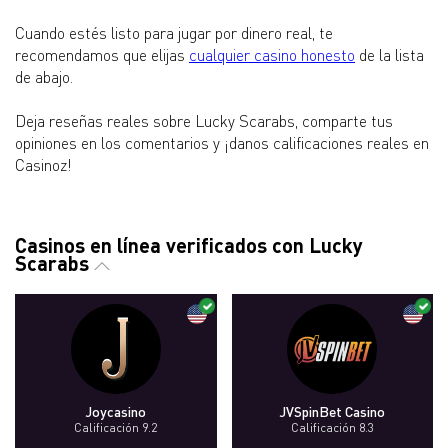
Cuando estés listo para jugar por dinero real, te
recomendamos que elijas
cualquier casino honesto
de la lista
de abajo.
Deja reseñas reales sobre Lucky Scarabs, comparte tus
opiniones en los comentarios y ¡danos calificaciones reales en
Casinoz!
Casinos en línea verificados con Lucky
Scarabs
Joycasino
JVSpinBet Casino
Calificación 9.2
Calificación 8.3