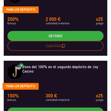
PARA UN DEPÓSITO
200%
2 000 €
x25
bonus
cantidad máxima
juego
OBTENER
CASINOZ
Bono del 100% en el segundo depósito de Joy
Casino
PARA UN DEPÓSITO
100%
300 €
x25
bonus
cantidad máxima
juego