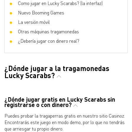
Como jugar en Lucky Scarabs? (la interfaz)
Nuevo Booming Games
La versión móvil
Otras máquinas tragamonedas
¿Debería jugar con dinero real?
¿Dónde jugar a la tragamonedas
Lucky Scarabs?
¿Dónde jugar gratis en Lucky Scarabs sin
registrarse o con dinero?
Puedes probar la tragaperras gratis en nuestro sitio Casinoz.
Encontrarás este juego en modo demo, por lo que no tendrás
que arriesgar tu propio dinero.