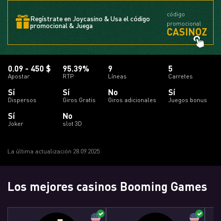
código
Regístrate en Joycasino & Usa el código
promocional
promocional & Juega
CASINOZ
0.09 - 450 $
95.39%
9
5
Apostar
RTP
Líneas
Carretes
Sí
Sí
No
Sí
Dispersos
Giros Gratis
Giros adicionales
Juegos bonus
Sí
No
Joker
slot 3D
La última actualización 28.09.2025
Los mejores casinos Booming Games