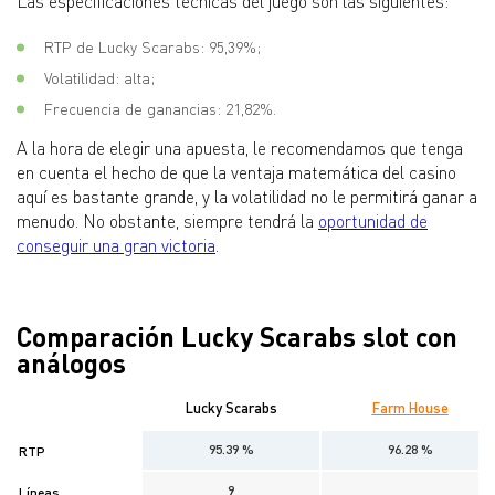
Las especificaciones técnicas del juego son las siguientes:
RTP de Lucky Scarabs: 95,39%;
Volatilidad: alta;
Frecuencia de ganancias: 21,82%.
A la hora de elegir una apuesta, le recomendamos que tenga
en cuenta el hecho de que la ventaja matemática del casino
aquí es bastante grande, y la volatilidad no le permitirá ganar a
menudo. No obstante, siempre tendrá la
oportunidad de
conseguir una gran victoria
.
Comparación Lucky Scarabs slot con
análogos
Lucky Scarabs
Farm House
95.39 %
96.28 %
RTP
9
Líneas