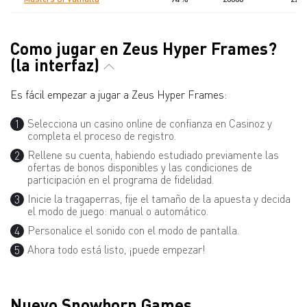
Como jugar en Zeus Hyper Frames?
(la interfaz)
Es fácil empezar a jugar a Zeus Hyper Frames:
Selecciona un casino online de confianza en Casinoz y
completa el proceso de registro.
Rellene su cuenta, habiendo estudiado previamente las
ofertas de bonos disponibles y las condiciones de
participación en el programa de fidelidad.
Inicie la tragaperras, fije el tamaño de la apuesta y decida
el modo de juego: manual o automático.
Personalice el sonido con el modo de pantalla.
Ahora todo está listo, ¡puede empezar!
Nuevo Snowborn Games