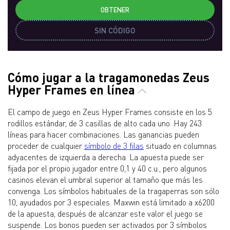
OBTENER
SIN CÓDIGO
Cómo jugar a la tragamonedas Zeus
Hyper Frames en línea
El campo de juego en Zeus Hyper Frames consiste en los 5
rodillos estándar, de 3 casillas de alto cada uno. Hay 243
líneas para hacer combinaciones. Las ganancias pueden
proceder de cualquier
símbolo de 3 filas
situado en columnas
adyacentes de izquierda a derecha. La apuesta puede ser
fijada por el propio jugador entre 0,1 y 40 c.u., pero algunos
casinos elevan el umbral superior al tamaño que más les
convenga. Los símbolos habituales de la tragaperras son sólo
10, ayudados por 3 especiales. Maxwin está limitado a x6200
de la apuesta, después de alcanzar este valor el juego se
suspende. Los bonos pueden ser activados por 3 símbolos