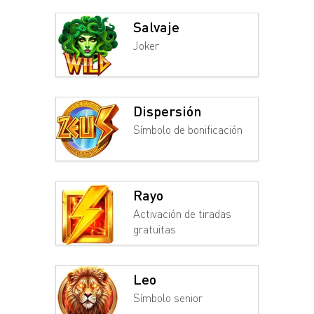
Salvaje
Joker
Dispersión
Símbolo de bonificación
Rayo
Activación de tiradas
gratuitas
Leo
Símbolo senior