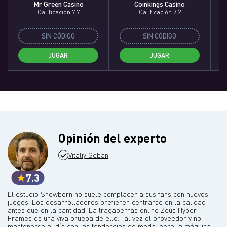
Mr Green Casino
Coinkings Casino
Calificación 7.7
Calificación 7.2
SIN CÓDIGO
SIN CÓDIGO
JUGAR
JUGAR
Opinión del experto
Vitaliy Seban
7.3
El estudio Snowborn no suele complacer a sus fans con nuevos
juegos. Los desarrolladores prefieren centrarse en la calidad
antes que en la cantidad. La tragaperras online Zeus Hyper
Frames es una viva prueba de ello. Tal vez el proveedor y no
mantenerse al día con las tendencias de moda, pero la máquina