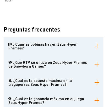
favor.
Preguntas frecuentes
🎰 ¿Cuántas bobinas hay en Zeus Hyper
Frames?
La tragaperras Zeus Hyper Frames tiene 5 rodillos
💸 ¿Qué RTP se utiliza en Zeus Hyper Frames
de Snowborn Games?
96%, que es un valor muy bueno
💲 ¿Cuál es la apuesta máxima en la
tragaperras Zeus Hyper Frames?
Son sólo 40 c.u.p.s.
💎 ¿Cuál es la ganancia máxima en el juego
Zeus Hyper Frames?