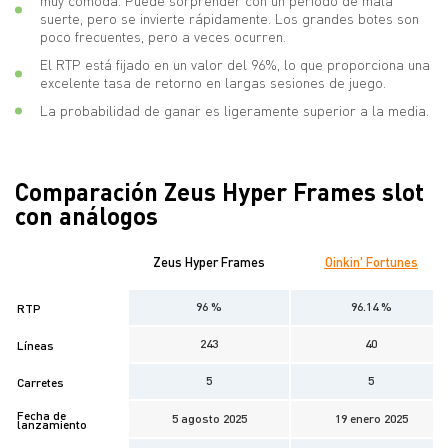
muy cómoda. Puede sorprender con un periodo de mala
suerte, pero se invierte rápidamente. Los grandes botes son
poco frecuentes, pero a veces ocurren.
El RTP está fijado en un valor del 96%, lo que proporciona una
excelente tasa de retorno en largas sesiones de juego.
La probabilidad de ganar es ligeramente superior a la media.
Comparación Zeus Hyper Frames slot
con análogos
Zeus Hyper Frames
Oinkin' Fortunes
96 %
96.14 %
RTP
243
40
Líneas
5
5
Carretes
Fecha de
5 agosto 2025
19 enero 2025
lanzamiento