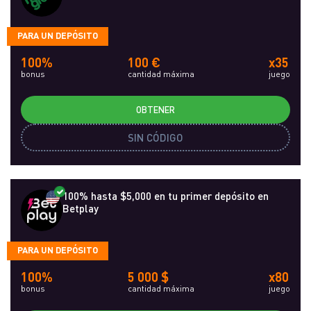
PARA UN DEPÓSITO
100%
100 €
x35
bonus
cantidad máxima
juego
OBTENER
SIN CÓDIGO
100% hasta $5,000 en tu primer depósito en
Betplay
PARA UN DEPÓSITO
100%
5 000 $
x80
bonus
cantidad máxima
juego