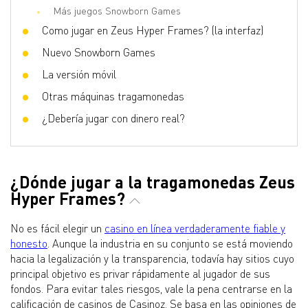
Más juegos Snowborn Games
Como jugar en Zeus Hyper Frames? (la interfaz)
Nuevo Snowborn Games
La versión móvil
Otras máquinas tragamonedas
¿Debería jugar con dinero real?
¿Dónde jugar a la tragamonedas Zeus
Hyper Frames?
No es fácil elegir un
casino en línea verdaderamente fiable y
honesto
. Aunque la industria en su conjunto se está moviendo
hacia la legalización y la transparencia, todavía hay sitios cuyo
principal objetivo es privar rápidamente al jugador de sus
fondos. Para evitar tales riesgos, vale la pena centrarse en la
calificación de casinos de Casinoz. Se basa en las opiniones de