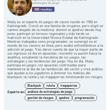
estrategias de juego
885 reseñas
Vitaliy es un experto en juegos de casino nacido en 1982 en
Kaliningrado. Creció en una familia de cirujanos, pero eligió un
camino alejado de la medicina: dominó el ajedrez desde muy
joven, participó en torneos regionales y más tarde se
matriculó en la Universidad Técnica Estatal de Kaliningrado.
Mientras trabajaba como programador, se sumergió en el
mundo de los casinos en línea, pero acabó enfrentándose a la
adicción al juego. Tras darse cuenta de que la mayor parte de
sus ingresos se iba en apuestas, reorientó su pasión hacia la
analítica, estudiando la mecánica de los juegos, las
estrategias y las tendencias del juego. Hoy en día, Vitaliy
participa en juegos con apuestas controladas para
mantenerse al día de las tendencias del sector y crea análisis
que ayudan a los jugadores a dominar los matices del
Blackjack
ruleta
tragaperras
Experto en:
análisis de estrategias de juego
gestión de riesgos
ajedrez
programación