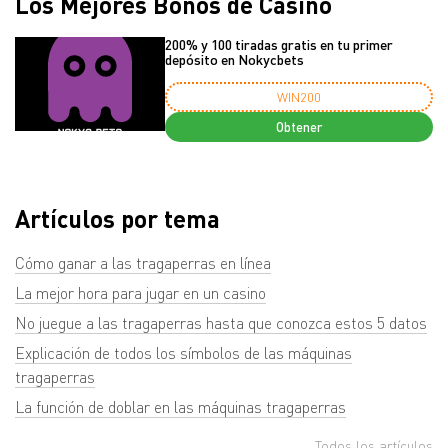
Los Mejores Bonos de Casino
200% y 100 tiradas gratis en tu primer
depósito en Nokycbets
WIN200
Obtener
Artículos por tema
Cómo ganar a las tragaperras en línea
La mejor hora para jugar en un casino
No juegue a las tragaperras hasta que conozca estos 5 datos
Explicación de todos los símbolos de las máquinas
tragaperras
La función de doblar en las máquinas tragaperras
Todos los artículos