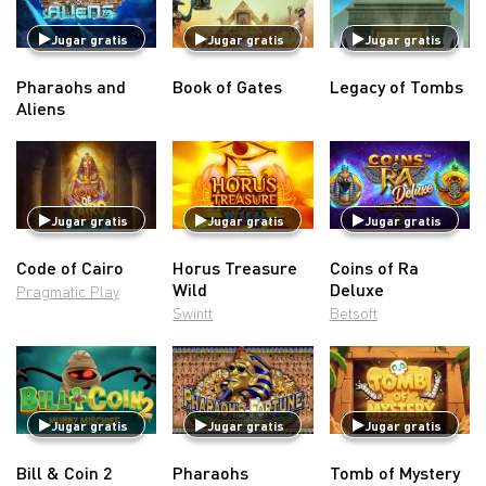
Jugar gratis
Jugar gratis
Jugar gratis
Pharaohs and
Book of Gates
Legacy of Tombs
Aliens
Jugar gratis
Jugar gratis
Jugar gratis
Code of Cairo
Horus Treasure
Coins of Ra
Wild
Deluxe
Pragmatic Play
Swintt
Betsoft
Jugar gratis
Jugar gratis
Jugar gratis
Bill & Coin 2
Pharaohs
Tomb of Mystery