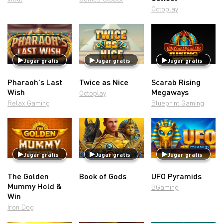
Octoplay
Jugar gratis
Jugar gratis
Jugar gratis
Pharaoh's Last
Twice as Nice
Scarab Rising
Wish
Megaways
Octoplay
Relax Gaming
Blueprint Gaming
Jugar gratis
Jugar gratis
Jugar gratis
The Golden
Book of Gods
UFO Pyramids
Mummy Hold &
BGaming
Win
Iron Dog