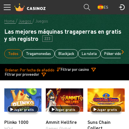
ES
Home
Juegos
Juegos
Las mejores máquinas tragaperras en gratis
y sin registro
223
Todos
Tragamonedas
Blackjack
La ruleta
Póker video
Filtrar por casino
Ordenar: Por fecha de añadido
Filtrar por proveedor
Jugar gratis
Jugar gratis
Jugar gratis
Plinko 1000
Ammit Hellfire
Suns Chain
Collect
InOut
Games Global