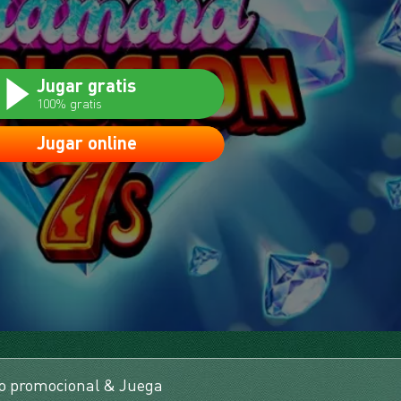
Jugar gratis
100% gratis
Jugar online
igo promocional & Juega