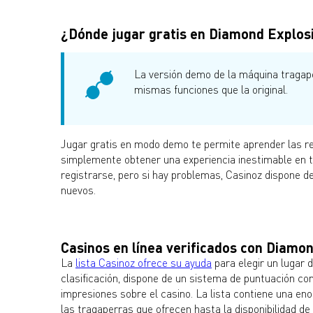
¿Dónde jugar gratis en Diamond Explosi
La versión demo de la máquina tragape
mismas funciones que la original.
Jugar gratis en modo demo te permite aprender las reg
simplemente obtener una experiencia inestimable en 
registrarse, pero si hay problemas, Casinoz dispone 
nuevos.
Casinos en línea verificados con Diamo
La
lista Casinoz ofrece su ayuda
para elegir un lugar 
clasificación, dispone de un sistema de puntuación c
impresiones sobre el casino. La lista contiene una en
las tragaperras que ofrecen hasta la disponibilidad de