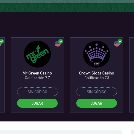
Mr Green Casino
Crown Slots Casino
Calificación 7.7
Calificación 7.3
SIN CÓDIGO
SIN CÓDIGO
JUGAR
JUGAR