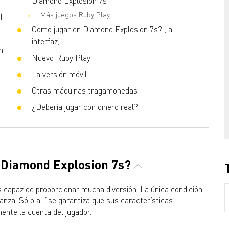
Diamond Explosion 7s
Más juegos Ruby Play
)
Como jugar en Diamond Explosion 7s? (la
interfaz)
Nuevo Ruby Play
La versión móvil
Otras máquinas tragamonedas
¿Debería jugar con dinero real?
 Diamond Explosion 7s?
 capaz de proporcionar mucha diversión. La única condición
anza. Sólo allí se garantiza que sus características
nte la cuenta del jugador.