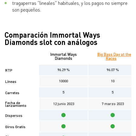
tragaperras "lineales" habituales, y los pagos no siempre
son pequeños.
Comparación Immortal Ways
Diamonds slot con análogos
Immortal Ways
Big Bass Day at the
Diamonds
Races
96.29 %
96.07 %
RTP
10000
10
Líneas
5
5
Carretes
Fecha de
12 junio 2023
7 marzo 2023
lanzamiento
Dispersos
Giros Gratis