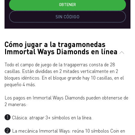
OBTENER
SIN CÓDIGO
Cómo jugar a la tragamonedas
Immortal Ways Diamonds en línea
Todo el campo de juego de la tragaperras consta de 28
casillas. Están divididas en 2 mitades verticalmente en 2
bloques idénticos. En el bloque grande hay 10 casillas, en el
pequeño 4 más.
Los pagos en Immortal Ways Diamonds pueden obtenerse de
2 maneras:
Clásica: atrapar 3+ símbolos en la línea.
La mecánica Immortal Ways: reúna 10 símbolos Coin en