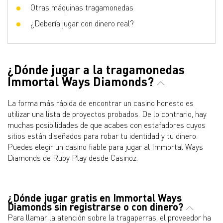
Otras máquinas tragamonedas
¿Debería jugar con dinero real?
¿Dónde jugar a la tragamonedas
Immortal Ways Diamonds?
La forma más rápida de encontrar un casino honesto es
utilizar una lista de proyectos probados. De lo contrario, hay
muchas posibilidades de que acabes con estafadores cuyos
sitios están diseñados para robar tu identidad y tu dinero.
Puedes elegir un casino fiable para jugar al Immortal Ways
Diamonds de Ruby Play desde Casinoz.
¿Dónde jugar gratis en Immortal Ways
Diamonds sin registrarse o con dinero?
Para llamar la atención sobre la tragaperras, el proveedor ha