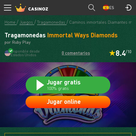
WELCOME
JUGAR
ES
Home
Juegos
Tragamonedas
Caminos inmortales Diamantes m
Tragamonedas
Immortal Ways Diamonds
por Ruby Play
8.4
Disponible desde
/10
0 comentarios
Estados Unidos
Jugar gratis
100% gratis
Jugar online