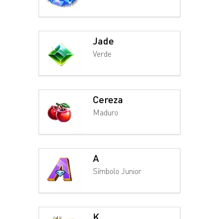
Jade
Verde
Cereza
Maduro
A
Símbolo Junior
K