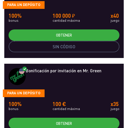
PARA UN DEPÓSITO
100%
100 000 ₽
x40
bonus
cantidad máxima
juego
OBTENER
SIN CÓDIGO
Bonificación por invitación en Mr. Green
PARA UN DEPÓSITO
100%
100 €
x35
bonus
cantidad máxima
juego
OBTENER