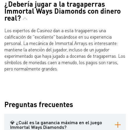
¿Debería jugar a la tragaperras
Immortal Ways Diamonds con dinero
real?
Los expertos de Casinoz dan a esta tragaperras una
calificación de "excelente" basándose en su experiencia
personal. La mecánica de Immortal Arrays es interesante:
mantiene la atención del jugador, incluso de un jugador
experimentado que haya jugado a docenas de tragaperras. Los
símbolos de monedas caen a menudo, los pagos son raros,
pero normalmente grandes.
Preguntas frecuentes
💎 ¿Cuál es la ganancia máxima en el juego
Immortal Ways Diamonds?