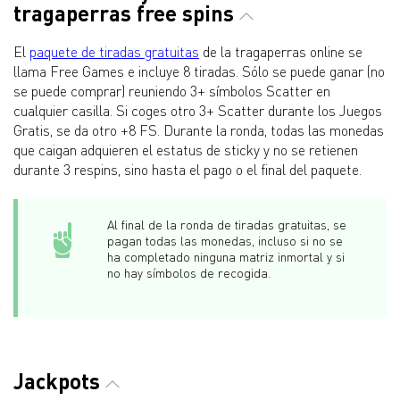
tragaperras free spins
El
paquete de tiradas gratuitas
de la tragaperras online se
llama Free Games e incluye 8 tiradas. Sólo se puede ganar (no
se puede comprar) reuniendo 3+ símbolos Scatter en
cualquier casilla. Si coges otro 3+ Scatter durante los Juegos
Gratis, se da otro +8 FS. Durante la ronda, todas las monedas
que caigan adquieren el estatus de sticky y no se retienen
durante 3 respins, sino hasta el pago o el final del paquete.
Al final de la ronda de tiradas gratuitas, se
pagan todas las monedas, incluso si no se
ha completado ninguna matriz inmortal y si
no hay símbolos de recogida.
Jackpots