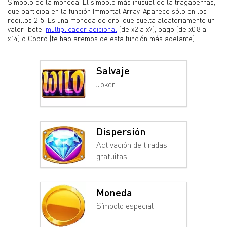
Símbolo de la moneda. El símbolo más inusual de la tragaperras,
que participa en la función Immortal Array. Aparece sólo en los
rodillos 2-5. Es una moneda de oro, que suelta aleatoriamente un
valor: bote,
multiplicador adicional
(de x2 a x7), pago (de x0,8 a
x14) o Cobro (te hablaremos de esta función más adelante).
Salvaje
Joker
Dispersión
Activación de tiradas
gratuitas
Moneda
Símbolo especial