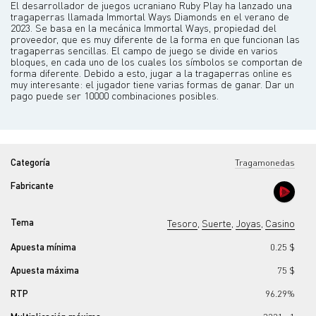
El desarrollador de juegos ucraniano Ruby Play ha lanzado una
tragaperras llamada Immortal Ways Diamonds en el verano de
2023. Se basa en la mecánica Immortal Ways, propiedad del
proveedor, que es muy diferente de la forma en que funcionan las
tragaperras sencillas. El campo de juego se divide en varios
bloques, en cada uno de los cuales los símbolos se comportan de
forma diferente. Debido a esto, jugar a la tragaperras online es
muy interesante: el jugador tiene varias formas de ganar. Dar un
pago puede ser 10000 combinaciones posibles.
Categoría
Tragamonedas
Fabricante
Tema
Tesoro
Suerte
Joyas
Casino
,
,
,
Apuesta mínima
0.25 $
Apuesta máxima
75 $
RTP
96.29%