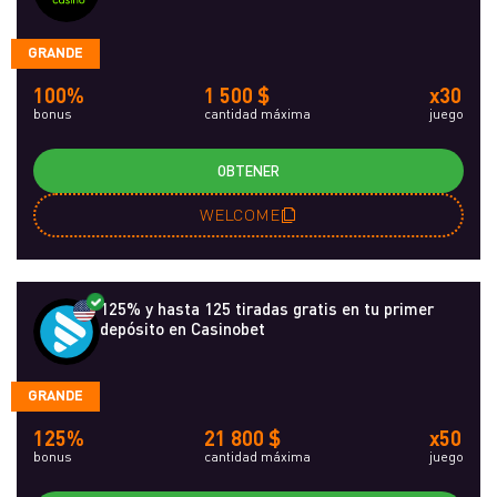
GRANDE
100%
1 500 $
x30
bonus
cantidad máxima
juego
OBTENER
WELCOME
125% y hasta 125 tiradas gratis en tu primer
depósito en Casinobet
GRANDE
125%
21 800 $
x50
bonus
cantidad máxima
juego