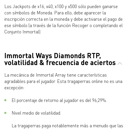
Los Jackpots de x16, x40, x100 y x500 sólo pueden ganarse
con símbolos de Moneda. Para ello, debe aparecer la
inscripción correcta en la moneda y debe activarse el pago de
ese símbolo (a través de la función Recoger o completando el
Conjunto Inmortal).
Immortal Ways Diamonds RTP,
volatilidad & frecuencia de aciertos
La mecánica de Immortal Array tiene características
agradables para el jugador. Esta tragaperras online no es una
excepción:
El porcentaje de retorno al jugador es del 96,29%.
Nivel medio de volatilidad.
La tragaperras paga notablemente más a menudo que las