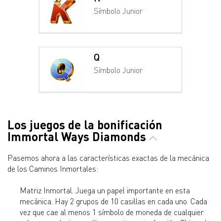
Símbolo Junior
Q
Símbolo Junior
Los juegos de la bonificación
Immortal Ways Diamonds
Pasemos ahora a las características exactas de la mecánica
de los Caminos Inmortales:
Matriz Inmortal. Juega un papel importante en esta
mecánica. Hay 2 grupos de 10 casillas en cada uno. Cada
vez que cae al menos 1 símbolo de moneda de cualquier