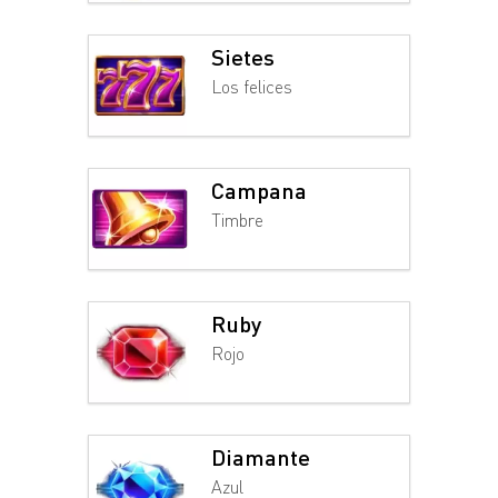
Sietes
Los felices
Campana
Timbre
Ruby
Rojo
Diamante
Azul