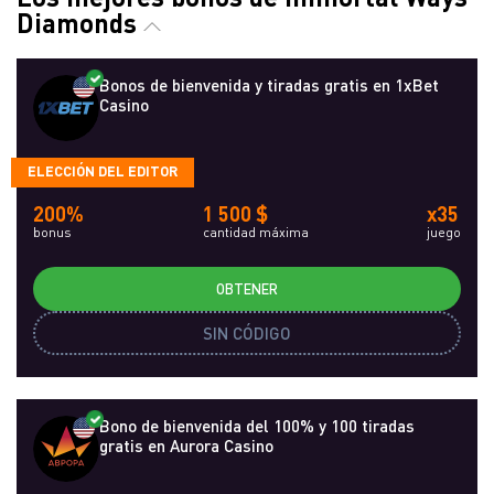
Diamonds
Bonos de bienvenida y tiradas gratis en 1xBet
Casino
ELECCIÓN DEL EDITOR
200%
1 500 $
x35
bonus
cantidad máxima
juego
OBTENER
SIN CÓDIGO
Bono de bienvenida del 100% y 100 tiradas
gratis en Aurora Casino