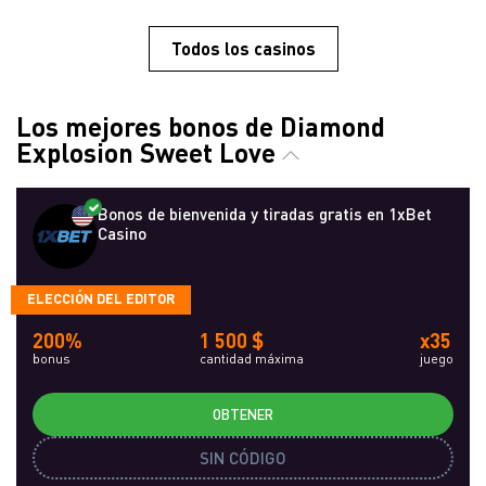
Todos los casinos
Los mejores bonos de Diamond
Explosion Sweet Love
Bonos de bienvenida y tiradas gratis en 1xBet
Casino
ELECCIÓN DEL EDITOR
200%
1 500 $
x35
bonus
cantidad máxima
juego
OBTENER
SIN CÓDIGO