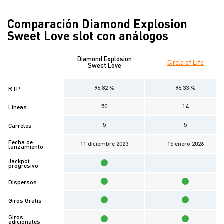
Comparación Diamond Explosion
Sweet Love slot con análogos
Diamond Explosion
Circle of Life
Sweet Love
96.82 %
96.33 %
RTP
50
14
Líneas
5
5
Carretes
Fecha de
11 diciembre 2023
15 enero 2026
lanzamiento
Jackpot
progresivo
Dispersos
Giros Gratis
Giros
adicionales