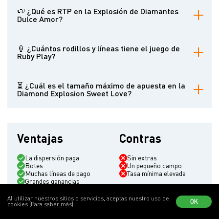
🍉 ¿Qué es RTP en la Explosión de Diamantes
Dulce Amor?
La tasa de rendimiento para el jugador es del 96,82%.
🍦 ¿Cuántos rodillos y líneas tiene el juego de
Ruby Play?
La tragaperras online ofrece 5 rodillos en 3 filas y 50 líneas de
pago fijas.
⏳ ¿Cuál es el tamaño máximo de apuesta en la
Diamond Explosion Sweet Love?
Los jugadores pueden apostar un máximo de 30 euros.
Ventajas
Contras
La dispersión paga
Sin extras
Botes
Un pequeño campo
Muchas líneas de pago
Tasa mínima elevada
Grandes ganancias
máximas
Alta RTP
Al utilizar nuestros sitios o servicios, aceptas nuestro uso de
OK
cookies
(Para saber más)
2 tipos de tiradas
gratuitas