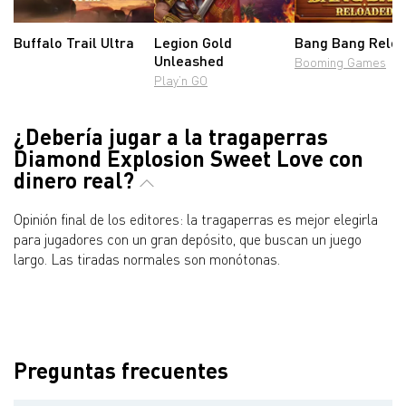
Buffalo Trail Ultra
Legion Gold
Bang Bang Relo
Unleashed
Booming Games
Play’n GO
¿Debería jugar a la tragaperras
Diamond Explosion Sweet Love con
dinero real?
Opinión final de los editores: la tragaperras es mejor elegirla
para jugadores con un gran depósito, que buscan un juego
largo. Las tiradas normales son monótonas.
Preguntas frecuentes