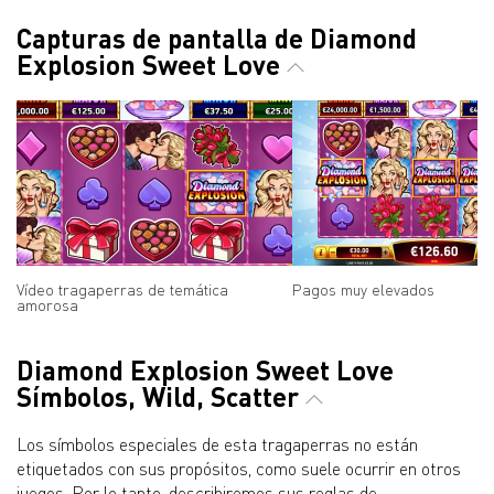
Capturas de pantalla de Diamond
Explosion Sweet Love
Vídeo tragaperras de temática
Pagos muy elevados
amorosa
Diamond Explosion Sweet Love
Símbolos, Wild, Scatter
Los símbolos especiales de esta tragaperras no están
etiquetados con sus propósitos, como suele ocurrir en otros
juegos. Por lo tanto, describiremos sus reglas de