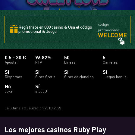
código
Regístrate en 888 casino & Usa el código
promocional
promocional & Juega
WELCOME
0.5 - 30 €
96.82%
50
5
Apostar
RTP
Líneas
Carretes
Sí
Sí
Sí
Sí
Dispersos
Giros Gratis
Giros adicionales
Juegos bonus
No
Sí
Joker
slot 3D
La última actualización 20.03.2025
Los mejores casinos Ruby Play