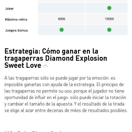
Joker
8000
15000
Máximo retiro
Juegos bonus
Estrategia: Cómo ganar en la
tragaperras Diamond Explosion
Sweet Love
A las tragaperras sólo se puede jugar por la emoción: es
imposible ganarlas con ayuda de la estrategia. El principio de
las tragaperras no permite su uso, porque el jugador no tiene
oportunidad de influir en el juego: sólo puede iniciar la rotación
y cambiar el tamaño de la apuesta. Y el resultado de la tirada
se elige al azar entre decenas de miles de resultados posibles.