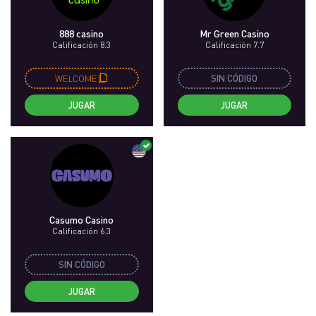
888 casino
Mr Green Casino
Calificación 8.3
Calificación 7.7
WELCOME
SIN CÓDIGO
JUGAR
JUGAR
Casumo Casino
Calificación 6.3
SIN CÓDIGO
JUGAR