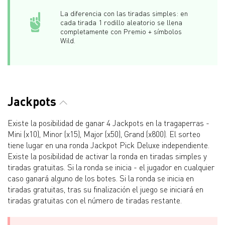
La diferencia con las tiradas simples: en
cada tirada 1 rodillo aleatorio se llena
completamente con Premio + símbolos
Wild.
Jackpots
Existe la posibilidad de ganar 4 Jackpots en la tragaperras -
Mini (x10), Minor (x15), Major (x50), Grand (x800). El sorteo
tiene lugar en una ronda Jackpot Pick Deluxe independiente.
Existe la posibilidad de activar la ronda en tiradas simples y
tiradas gratuitas. Si la ronda se inicia - el jugador en cualquier
caso ganará alguno de los botes. Si la ronda se inicia en
tiradas gratuitas, tras su finalización el juego se iniciará en
tiradas gratuitas con el número de tiradas restante.