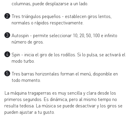
columnas, puede desplazarse a un lado.
Tres triángulos pequeños - establecen giros lentos,
normales o rápidos respectivamente.
Autospin - permite seleccionar 10, 20, 50, 100 e infinito
número de giros.
Spin - inicia el giro de los rodillos. Si lo pulsa, se activará el
modo turbo.
Tres barras horizontales forman el menú, disponible en
todo momento.
La máquina tragaperras es muy sencilla y clara desde los
primeros segundos. Es dinámica, pero al mismo tiempo no
resulta tediosa. La música se puede desactivar y los giros se
pueden ajustar a tu gusto.