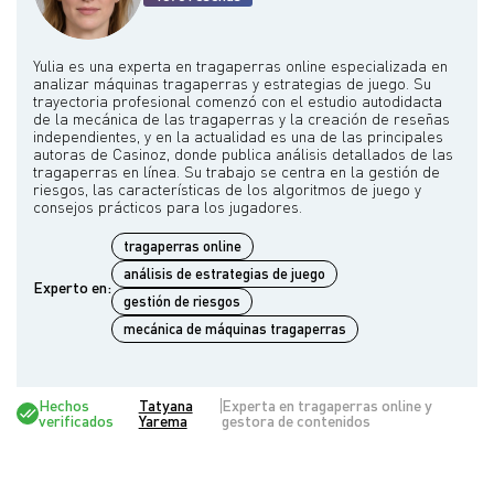
Yulia es una experta en tragaperras online especializada en
analizar máquinas tragaperras y estrategias de juego. Su
trayectoria profesional comenzó con el estudio autodidacta
de la mecánica de las tragaperras y la creación de reseñas
independientes, y en la actualidad es una de las principales
autoras de Casinoz, donde publica análisis detallados de las
tragaperras en línea. Su trabajo se centra en la gestión de
riesgos, las características de los algoritmos de juego y
tragaperras online
análisis de estrategias de juego
Experto en:
gestión de riesgos
mecánica de máquinas tragaperras
Hechos
Tatyana
Experta en tragaperras online y
verificados
Yarema
gestora de contenidos