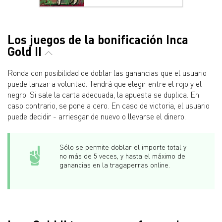
Los juegos de la bonificación Inca
Gold II
Ronda con posibilidad de doblar las ganancias que el usuario
puede lanzar a voluntad. Tendrá que elegir entre el rojo y el
negro. Si sale la carta adecuada, la apuesta se duplica. En
caso contrario, se pone a cero. En caso de victoria, el usuario
puede decidir - arriesgar de nuevo o llevarse el dinero.
Sólo se permite doblar el importe total y
no más de 5 veces, y hasta el máximo de
ganancias en la tragaperras online.