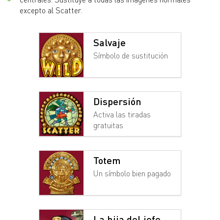
excepto al Scatter.
Salvaje
Símbolo de sustitución
Dispersión
Activa las tiradas
gratuitas
Totem
Un símbolo bien pagado
La hija del jefe