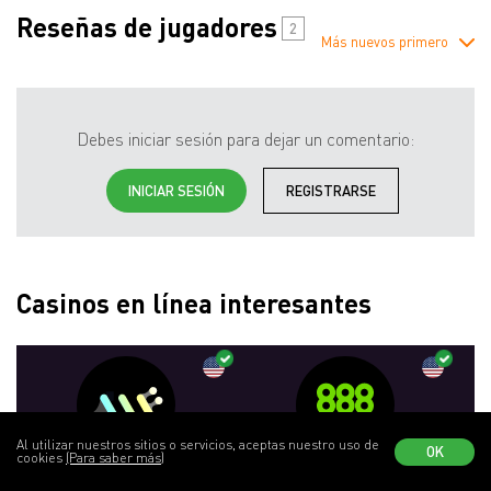
Reseñas de jugadores
2
Más nuevos primero
Debes iniciar sesión para dejar un comentario:
INICIAR SESIÓN
REGISTRARSE
Casinos en línea interesantes
Al utilizar nuestros sitios o servicios, aceptas nuestro uso de
OK
cookies
(Para saber más)
Alf casino
888 casino