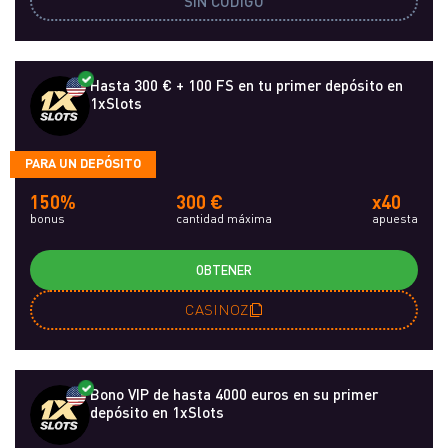
SIN CÓDIGO
Hasta 300 € + 100 FS en tu primer depósito en
1xSlots
PARA UN DEPÓSITO
150%
300 €
x40
bonus
cantidad máxima
apuesta
OBTENER
CASINOZ
Bono VIP de hasta 4000 euros en su primer
depósito en 1xSlots