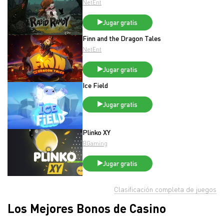
NetEnt
Jugar gratis
Finn and the Dragon Tales
NetEnt
Jugar gratis
Ice Field
Jugar gratis
Plinko XY
BGaming
Jugar gratis
Clasificación completa de juegos
Los Mejores Bonos de Casino