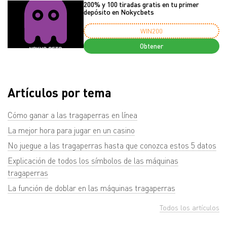
200% y 100 tiradas gratis en tu primer
depósito en Nokycbets
WIN200
Obtener
Artículos por tema
Cómo ganar a las tragaperras en línea
La mejor hora para jugar en un casino
No juegue a las tragaperras hasta que conozca estos 5 datos
Explicación de todos los símbolos de las máquinas
tragaperras
La función de doblar en las máquinas tragaperras
Todos los artículos