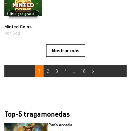
Jugar gratis
Minted Coins
Iron Dog
Mostrar más
1
2
3
4
...
18
Top-5 tragamonedas
Pan’s Arcadia