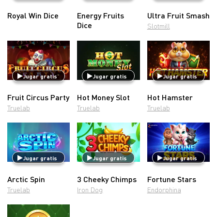
Royal Win Dice
Energy Fruits
Ultra Fruit Smash
Dice
Slotmill
Jugar gratis
Jugar gratis
Jugar gratis
Fruit Circus Party
Hot Money Slot
Hot Hamster
Truelab
Truelab
Truelab
Jugar gratis
Jugar gratis
Jugar gratis
Arctic Spin
3 Cheeky Chimps
Fortune Stars
Truelab
Iron Dog
Endorphina