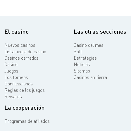
El casino
Las otras secciones
Nuevos casinos
Casino del mes
Lista negra de casino
Soft
Casinos cerrados
Estrategias
Casino
Noticias
Juegos
Sitemap
Los torneos
Casinos en tierra
Bonificaciones
Reglas de los juegos
Rewards
La cooperación
Programas de afiliados