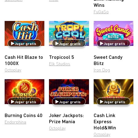
Wins
FuGaSo
Jugar gratis
Jugar gratis
Jugar gratis
Cash Hit Blaze to
Tropicool 5
Sweet Candy
1000X
Blitz
Elk Studios
Octoplay
Iron Dog
Jugar gratis
Jugar gratis
Jugar gratis
Burning Coins 40
Joker Jackpots:
Cash Link
Prize Mania
Express
Endorphina
Hold&Win
Octoplay
Octoplay