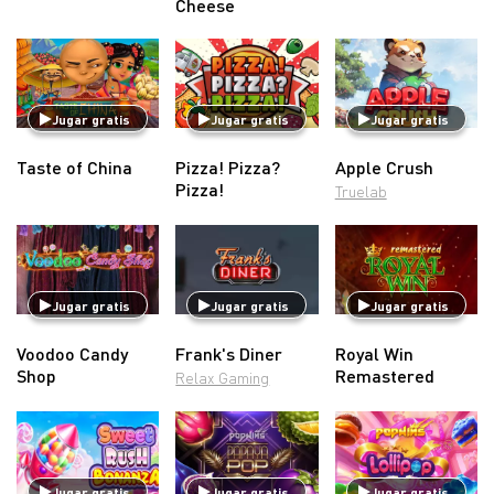
Cheese
Jugar gratis
Jugar gratis
Jugar gratis
Taste of China
Pizza! Pizza?
Apple Crush
Pizza!
Truelab
Jugar gratis
Jugar gratis
Jugar gratis
Voodoo Candy
Frank's Diner
Royal Win
Shop
Remastered
Relax Gaming
Jugar gratis
Jugar gratis
Jugar gratis