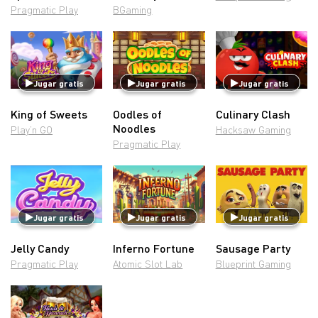
Pragmatic Play
BGaming
Jugar gratis
Jugar gratis
Jugar gratis
King of Sweets
Oodles of
Culinary Clash
Noodles
Play’n GO
Hacksaw Gaming
Pragmatic Play
Jugar gratis
Jugar gratis
Jugar gratis
Jelly Candy
Inferno Fortune
Sausage Party
Pragmatic Play
Atomic Slot Lab
Blueprint Gaming