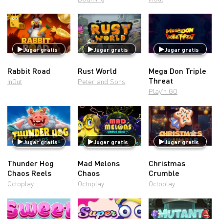
Jugar gratis
Jugar gratis
Jugar gratis
Rabbit Road
Rust World
Mega Don Triple
Threat
InOut
Peter and Sons
Play’n GO
Jugar gratis
Jugar gratis
Jugar gratis
Thunder Hog
Mad Melons
Christmas
Chaos Reels
Chaos
Crumble
Octoplay
Octoplay
Octoplay