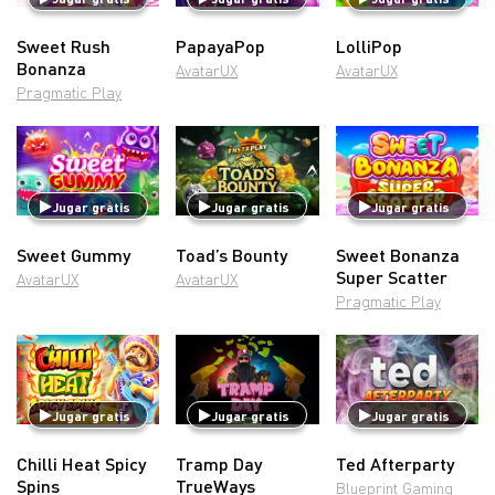
Sweet Rush
PapayaPop
LolliPop
Bonanza
AvatarUX
AvatarUX
Pragmatic Play
Jugar gratis
Jugar gratis
Jugar gratis
Sweet Gummy
Toad’s Bounty
Sweet Bonanza
Super Scatter
AvatarUX
AvatarUX
Pragmatic Play
Jugar gratis
Jugar gratis
Jugar gratis
Chilli Heat Spicy
Tramp Day
Ted Afterparty
Spins
TrueWays
Blueprint Gaming