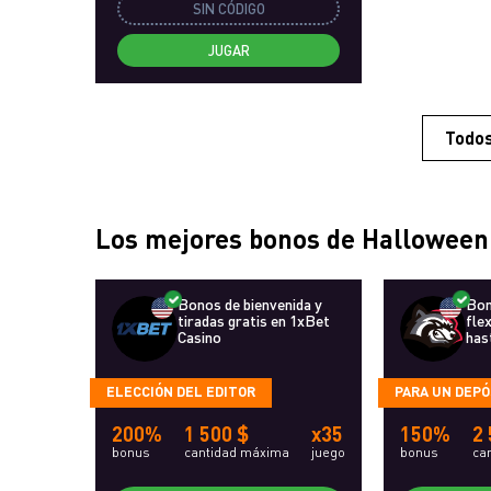
SIN CÓDIGO
JUGAR
Todos
Los mejores bonos de Halloween
Bonos de bienvenida y
Bon
tiradas gratis en 1xBet
fle
Casino
has
ELECCIÓN DEL EDITOR
PARA UN DEPÓ
200%
1 500 $
x35
150%
2
bonus
cantidad máxima
juego
bonus
ca