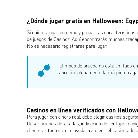
¿Dónde jugar gratis en Halloween: Egyp
Si quieres jugar en demo y probar las características 
de juegos de Casinoz. Aquí encontrarás muchas traga
No es necesario registrarse para jugar.
El modo de prueba no está limitado en 
apreciar plenamente la máquina traga
Casinos en línea verificados con Hallo
Para jugar con dinero real, debe elegir casinos seguro
Descripciones detalladas, indicación de ventajas, cód
clientes - todo esto le ayudará a elegir el casino ade