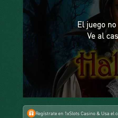
El juego no
Ve al ca
Regístrate en 1xSlots Casino & Usa el