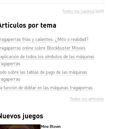
Todos los casinos
(469)
Artículos por tema
ragaperras frías y calientes: ¿Mito o realidad?
ragaperras online sobre Blockbuster Movies
xplicación de todos los símbolos de las máquinas
ragaperras
odo sobre las tablas de pago de las máquinas
ragaperras
a función de doblar en las máquinas tragaperras
Todos los artículos
Nuevos juegos
Mine Blown