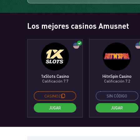
Los mejores casinos Amusnet
1xSlots Casino
HitnSpin Casino
Calificación 7.7
Calificación 7.2
CASINOZ
SIN CÓDIGO
JUGAR
JUGAR