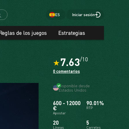
ES
Iniciar sesión
Reglas de los juegos
Estrategias
7.63
/10
0 comentarios
Disponible desde
Estados Unidos
600 - 12000
90.01%
€
RTP
Apostar
20
5
Líneas
Carretes