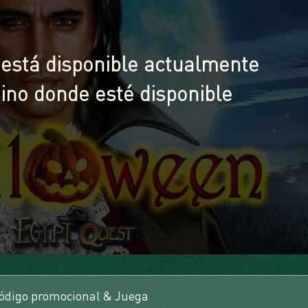
 está disponible actualmente
sino donde esté disponible
 código promocional & Juega