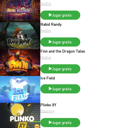
NetEnt
Jugar gratis
Rabid Randy
NetEnt
Jugar gratis
Finn and the Dragon Tales
NetEnt
Jugar gratis
Ice Field
Jugar gratis
Plinko XY
BGaming
Jugar gratis