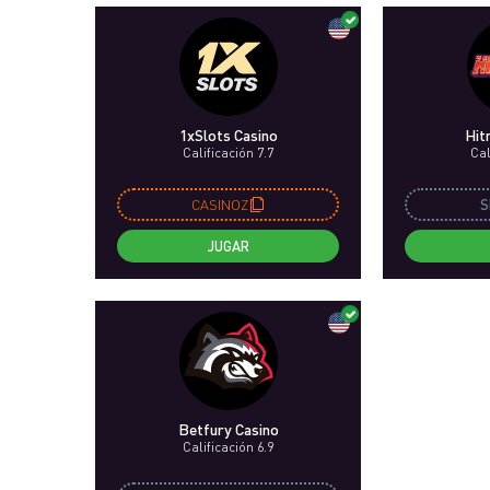
1xSlots Casino
Hit
Calificación 7.7
Cal
CASINOZ
S
JUGAR
Betfury Casino
Calificación 6.9