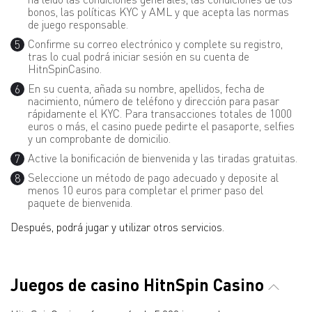
bonos, las políticas KYC y AML y que acepta las normas
de juego responsable.
Confirme su correo electrónico y complete su registro,
tras lo cual podrá iniciar sesión en su cuenta de
HitnSpinCasino.
En su cuenta, añada su nombre, apellidos, fecha de
nacimiento, número de teléfono y dirección para pasar
rápidamente el KYC. Para transacciones totales de 1000
euros o más, el casino puede pedirte el pasaporte, selfies
y un comprobante de domicilio.
Active la bonificación de bienvenida y las tiradas gratuitas.
Seleccione un método de pago adecuado y deposite al
menos 10 euros para completar el primer paso del
paquete de bienvenida.
Después, podrá jugar y utilizar otros servicios.
Juegos de casino HitnSpin Casino