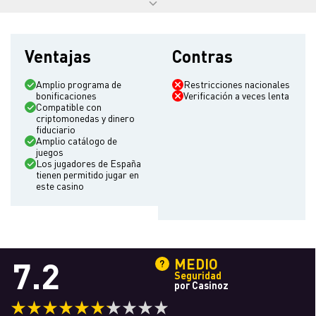
Los auditores
Regulación y garantía del comercio
electrónico y el juego en línea
El período de la espera
hasta 1 day
Ventajas
Contras
Las billeteras electrónicas
hasta 1 hour
Amplio programa de
Restricciones nacionales
Software
+54
bonificaciones
Verificación a veces lenta
Compatible con
criptomonedas y dinero
Plataformas en vivo
fiduciario
Amplio catálogo de
No permitido en países
Afganistán,
Samoa Americana,
Australia,
juegos
Aruba,
Brasil,
Bielorrusia,
Chipre,
Los jugadores de España
República Checa,
Egipto,
Francia,
tienen permitido jugar en
Reino Unido,
Guam,
Haití,
Israel,
este casino
Territorio Británico del Océano Índico,
Irak,
Irán,
Italia,
Japón,
Corea del Norte,
Sri Lanka,
Malta,
Polinesia Francesa,
Rusia,
Somalia,
Siria,
Turquía,
Ucrania,
Uganda,
Islas menores alejadas de los Estados
Unidos,
Estados Unidos,
Venezuela,
7.2
Islas Vírgenes de los Estados Unidos,
MEDIO
Vanuatu,
Yemen
Seguridad
por Casinoz
La fecha de establecido
2024