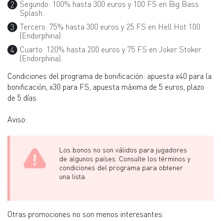
Segundo: 100% hasta 300 euros y 100 FS en Big Bass
Splash.
Tercero: 75% hasta 300 euros y 25 FS en Hell Hot 100
(Endorphina).
Cuarto: 120% hasta 200 euros y 75 FS en Joker Stoker
(Endorphina).
Condiciones del programa de bonificación: apuesta x40 para la
bonificación, x30 para FS, apuesta máxima de 5 euros, plazo
de 5 días.
Aviso:
Los bonos no son válidos para jugadores
de algunos países. Consulte los términos y
condiciones del programa para obtener
una lista.
Otras promociones no son menos interesantes: