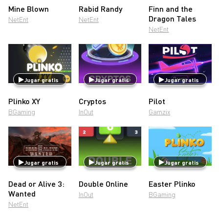
Mine Blown
Rabid Randy
Finn and the
Dragon Tales
NetEnt
NetEnt
NetEnt
Jugar gratis
Jugar gratis
Jugar gratis
Plinko XY
Cryptos
Pilot
BGaming
InOut
Gamzix
Jugar gratis
Jugar gratis
Jugar gratis
Dead or Alive 3:
Double Online
Easter Plinko
Wanted
InOut
BGaming
NetEnt