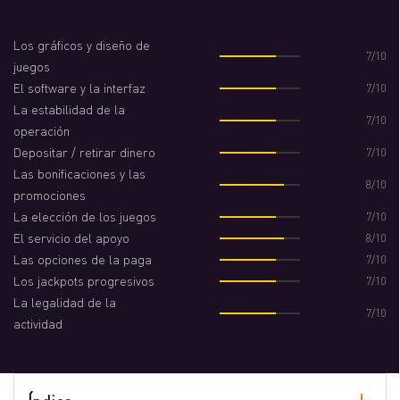
Opciones de pago
Los gráficos y diseño de
7/10
juegos
Las monedas soportadas
USD, EUR, AUD, HUF, DKK, CAD, NOK,
PLN, RON, SEK, NZD
El software y la interfaz
7/10
La estabilidad de la
Los métodos del depósito
7/10
operación
Depositar / retirar dinero
7/10
Los métodos de retiro
Las bonificaciones y las
8/10
promociones
Cripto (depósito/retirada)
+6
La elección de los juegos
7/10
La suma mínima de depósito
10 $
El servicio del apoyo
8/10
Las opciones de la paga
7/10
La suma mínima de retiro
20 $
Los jackpots progresivos
7/10
La apuesta mínima
0.2 $
La legalidad de la
7/10
actividad
La verificación al retiro
Sí
El juego responsable
Deposit limit, Loss limit
Está permitido la autoexclusión
Sí