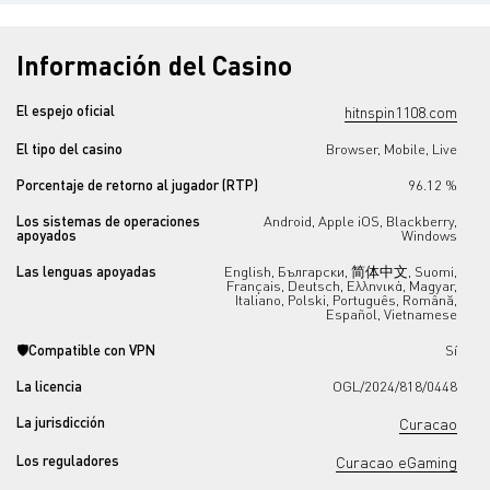
Información del Casino
El espejo oficial
hitnspin1108.com
El tipo del casino
Browser, Mobile, Live
Porcentaje de retorno al jugador (RTP)
96.12 %
Los sistemas de operaciones
Android, Apple iOS, Blackberry,
apoyados
Windows
Las lenguas apoyadas
English, Български, 简体中文, Suomi,
Français, Deutsch, Ελληνικά, Magyar,
Italiano, Polski, Português, Română,
Español, Vietnamese
🛡️Compatible con VPN
Sí
La licencia
OGL/2024/818/0448
La jurisdicción
Curacao
Los reguladores
Curacao eGaming