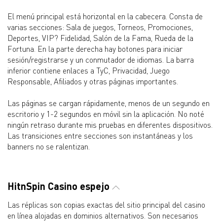
El menú principal está horizontal en la cabecera. Consta de
varias secciones: Sala de juegos, Torneos, Promociones,
Deportes, VIP? Fidelidad, Salón de la Fama, Rueda de la
Fortuna. En la parte derecha hay botones para iniciar
sesión/registrarse y un conmutador de idiomas. La barra
inferior contiene enlaces a TyC, Privacidad, Juego
Responsable, Afiliados y otras páginas importantes.
Las páginas se cargan rápidamente, menos de un segundo en
escritorio y 1-2 segundos en móvil sin la aplicación. No noté
ningún retraso durante mis pruebas en diferentes dispositivos.
Las transiciones entre secciones son instantáneas y los
banners no se ralentizan.
HitnSpin Casino espejo
Las réplicas son copias exactas del sitio principal del casino
en línea alojadas en dominios alternativos. Son necesarios