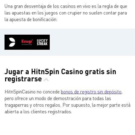
Una gran desventaja de los casinos en vivo es la regla de que
las apuestas en los juegos con crupier no suelen contar para
la apuesta de bonificación.
Jugar a HitnSpin Casino gratis sin
registrarse
HitnSpinCasino no concede
bonos de registro sin depósito
,
pero ofrece un modo de demostración para todas las
tragaperras y otros regalos. Por supuesto, la mejor parte está
abierta a los clientes registrados.