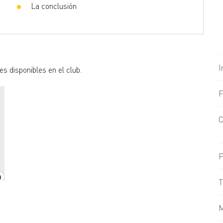
La conclusión
I
s disponibles en el club.
F
C
P
T
M