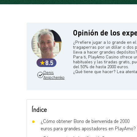
Opinión de los exp
¿Prefiere jugar a lo grande en el
tragaperras por un dólar o dos p
lleva a hacer grandes depósitos
Para ti, PlayAmo Casino ofrece un
8.5
habituales y las tiradas gratis,
del 50% de hasta 2000 euros.
¿Qué tiene que hacer? Lea atent
Denis
Anipchenko
Índice
¿Cómo obtener Bono de bienvenida de 2000
euros para grandes apostadores en PlayAmo?