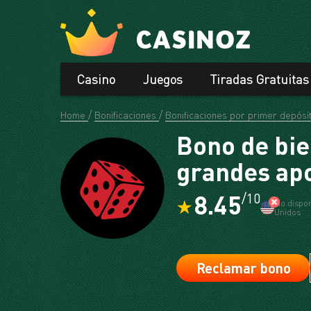
Casino
Juegos
Tiradas Gratuitas
Home
Bonificaciones
Bonificaciones por primer depósit
Bono de bie
grandes ap
8.45
/10
No dispo
Unidos
Reclamar bono