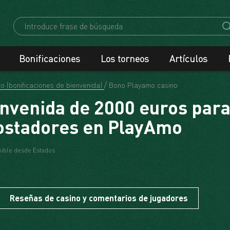
Bonificaciones
Los torneos
Artículos
o (bonificaciones de bienvenida)
Bono Playamo casino
nvenida de 2000 euros par
ostadores en PlayAmo
nible desde Estados
Reseñas de casino y comentarios de jugadores