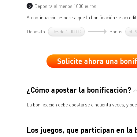
Deposita al menos 1000 euros.
A continuación, espere a que la bonificación se acredi
Depósito
Desde 1 000 €
Bonus
50 
Solicite ahora una boni
¿Cómo apostar la bonificación?
La bonificación debe apostarse cincuenta veces, y pu
Los juegos, que participan en la 