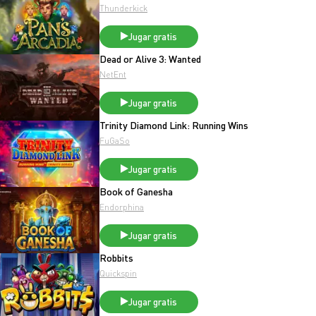
Thunderkick
Jugar gratis
Dead or Alive 3: Wanted
NetEnt
Jugar gratis
Trinity Diamond Link: Running Wins
FuGaSo
Jugar gratis
Book of Ganesha
Endorphina
Jugar gratis
Robbits
Quickspin
Jugar gratis