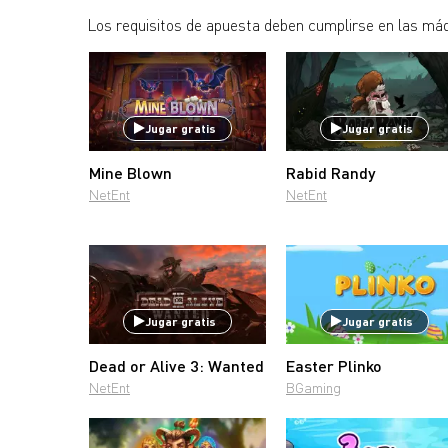
Los requisitos de apuesta deben cumplirse en las má
Jugar gratis
Jugar gratis
Mine Blown
Rabid Randy
NetEnt
NetEnt
Jugar gratis
Jugar gratis
Dead or Alive 3: Wanted
Easter Plinko
NetEnt
BGaming