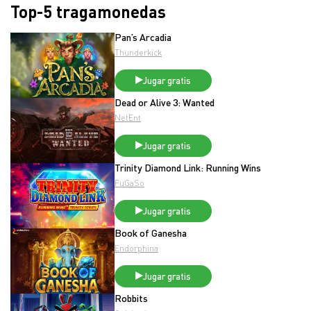
Top-5 tragamonedas
Pan’s Arcadia
Thunderkick
Jugar gratis
Dead or Alive 3: Wanted
NetEnt
Jugar gratis
Trinity Diamond Link: Running Wins
FuGaSo
Jugar gratis
Book of Ganesha
Endorphina
Jugar gratis
Robbits