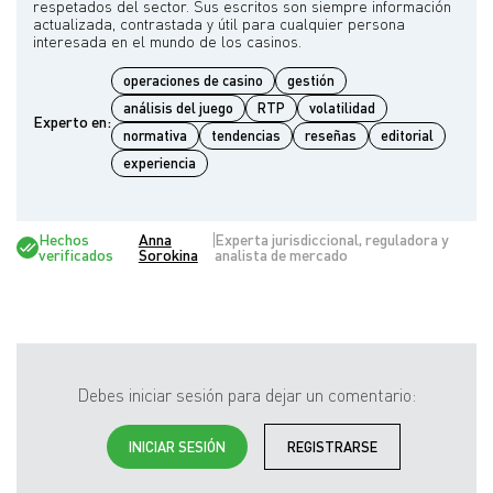
respetados del sector. Sus escritos son siempre información
actualizada, contrastada y útil para cualquier persona
operaciones de casino
gestión
análisis del juego
RTP
volatilidad
Experto en:
normativa
tendencias
reseñas
editorial
experiencia
Hechos
Anna
Experta jurisdiccional, reguladora y
verificados
Sorokina
analista de mercado
Debes iniciar sesión para dejar un comentario:
INICIAR SESIÓN
REGISTRARSE