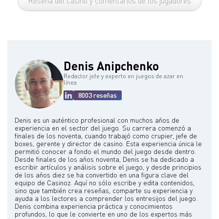
Reseña del casino y comentarios de los jugadores
Denis Anipchenko
Redactor jefe y experto en juegos de azar en
línea
8003 reseñas
Denis es un auténtico profesional con muchos años de
experiencia en el sector del juego. Su carrera comenzó a
finales de los noventa, cuando trabajó como crupier, jefe de
boxes, gerente y director de casino. Esta experiencia única le
permitió conocer a fondo el mundo del juego desde dentro.
Desde finales de los años noventa, Denis se ha dedicado a
escribir artículos y análisis sobre el juego, y desde principios
de los años diez se ha convertido en una figura clave del
equipo de Casinoz. Aquí no sólo escribe y edita contenidos,
sino que también crea reseñas, comparte su experiencia y
ayuda a los lectores a comprender los entresijos del juego.
Denis combina experiencia práctica y conocimientos
profundos, lo que le convierte en uno de los expertos más