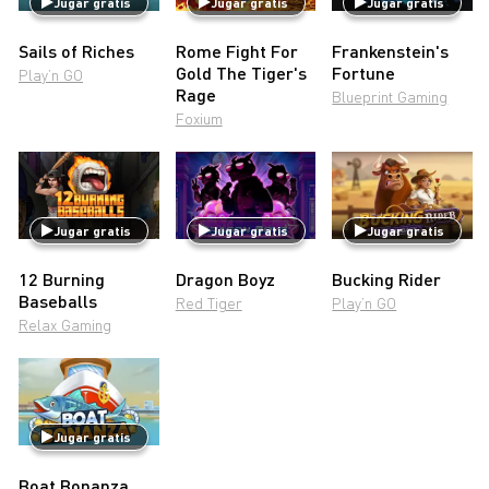
Jugar gratis
Jugar gratis
Jugar gratis
Sails of Riches
Rome Fight For
Frankenstein's
Gold The Tiger's
Fortune
Play’n GO
Rage
Blueprint Gaming
Foxium
Jugar gratis
Jugar gratis
Jugar gratis
12 Burning
Dragon Boyz
Bucking Rider
Baseballs
Red Tiger
Play’n GO
Relax Gaming
Jugar gratis
Boat Bonanza