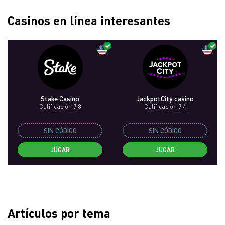
Casinos en línea interesantes
Stake Casino
JackpotCity casino
Calificación 7.8
Calificación 7.4
SIN CÓDIGO
SIN CÓDIGO
JUGAR
JUGAR
Artículos por tema