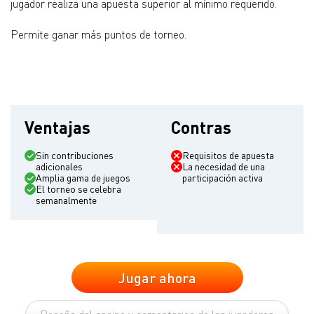
jugador realiza una apuesta superior al mínimo requerido.
Permite ganar más puntos de torneo.
Ventajas
Contras
Sin contribuciones
Requisitos de apuesta
adicionales
La necesidad de una
Amplia gama de juegos
participación activa
El torneo se celebra
semanalmente
Jugar ahora