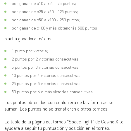
por ganar de x10 a x25 - 75 puntos;
por ganar de x25 a x50 - 125 puntos;
por ganar de x50 a x100 - 250 puntos;
por ganar de x100 y más obtendrás 500 puntos;
Racha ganadora máxima
1 punto por victoria;
2 puntos por 2 victorias consecutivas
5 puntos por 3 victorias consecutivas
10 puntos por 4 victorias consecutivas;
25 puntos por 5 victorias consecutivas;
50 puntos por 6 o más victorias consecutivas.
Los puntos obtenidos con cualquiera de las fórmulas se
suman. Los puntos no se transfieren a otros torneos.
La tabla de la página del torneo "Space Fight" de Casino X te
ayudará a seguir tu puntuación y posición en el torneo.