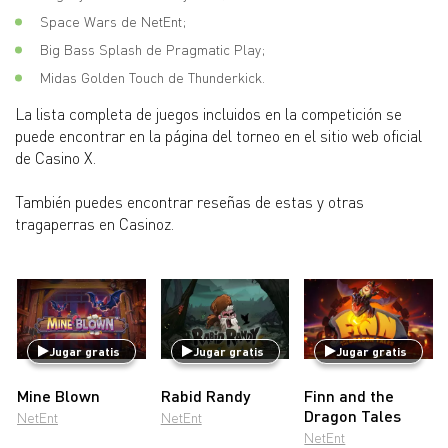
Space Wars de NetEnt;
Big Bass Splash de Pragmatic Play;
Midas Golden Touch de Thunderkick.
La lista completa de juegos incluidos en la competición se
puede encontrar en la página del torneo en el sitio web oficial
de Casino X.
También puedes encontrar reseñas de estas y otras
tragaperras en Casinoz.
Jugar gratis
Jugar gratis
Jugar gratis
Mine Blown
Rabid Randy
Finn and the
Dragon Tales
NetEnt
NetEnt
NetEnt