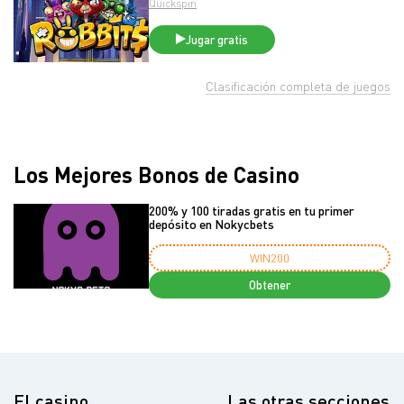
Quickspin
Jugar gratis
Clasificación completa de juegos
Los Mejores Bonos de Casino
200% y 100 tiradas gratis en tu primer
depósito en Nokycbets
WIN200
Obtener
El casino
Las otras secciones