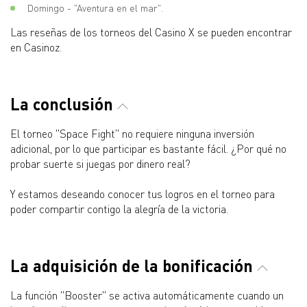
Domingo - "Aventura en el mar".
Las reseñas de los torneos del Casino X se pueden encontrar
en Casinoz.
La conclusión
El torneo "Space Fight" no requiere ninguna inversión
adicional, por lo que participar es bastante fácil. ¿Por qué no
probar suerte si juegas por dinero real?
Y estamos deseando conocer tus logros en el torneo para
poder compartir contigo la alegría de la victoria.
La adquisición de la bonificación
La función "Booster" se activa automáticamente cuando un