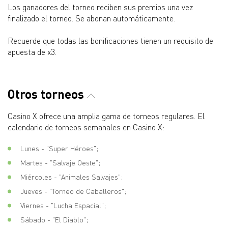
Los ganadores del torneo reciben sus premios una vez
finalizado el torneo. Se abonan automáticamente.
Recuerde que todas las bonificaciones tienen un requisito de
apuesta de x3.
Otros torneos
Casino X ofrece una amplia gama de torneos regulares. El
calendario de torneos semanales en Casino X:
Lunes - "Super Héroes";
Martes - "Salvaje Oeste";
Miércoles - "Animales Salvajes";
Jueves - "Torneo de Caballeros";
Viernes - "Lucha Espacial";
Sábado - "El Diablo";