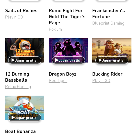
Sails of Riches
Rome Fight For
Frankenstein's
Gold The Tiger's
Fortune
Play’n GO
Rage
Blueprint Gaming
Foxium
Jugar gratis
Jugar gratis
Jugar gratis
12 Burning
Dragon Boyz
Bucking Rider
Baseballs
Red Tiger
Play’n GO
Relax Gaming
Jugar gratis
Boat Bonanza