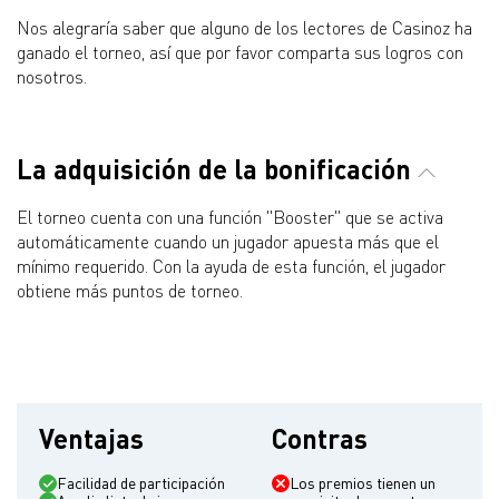
Nos alegraría saber que alguno de los lectores de Casinoz ha
ganado el torneo, así que por favor comparta sus logros con
nosotros.
La adquisición de la bonificación
El torneo cuenta con una función "Booster" que se activa
automáticamente cuando un jugador apuesta más que el
mínimo requerido. Con la ayuda de esta función, el jugador
obtiene más puntos de torneo.
Ventajas
Contras
Facilidad de participación
Los premios tienen un