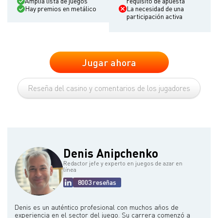
Amplia lista de juegos
requisito de apuesta
Hay premios en metálico
La necesidad de una
participación activa
Jugar ahora
Reseña del casino y comentarios de los jugadores
Denis Anipchenko
Redactor jefe y experto en juegos de azar en
línea
8003 reseñas
Denis es un auténtico profesional con muchos años de
experiencia en el sector del juego. Su carrera comenzó a