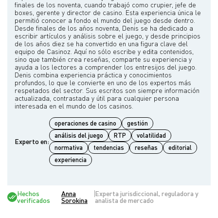
finales de los noventa, cuando trabajó como crupier, jefe de
boxes, gerente y director de casino. Esta experiencia única le
permitió conocer a fondo el mundo del juego desde dentro.
Desde finales de los años noventa, Denis se ha dedicado a
escribir artículos y análisis sobre el juego, y desde principios
de los años diez se ha convertido en una figura clave del
equipo de Casinoz. Aquí no sólo escribe y edita contenidos,
sino que también crea reseñas, comparte su experiencia y
ayuda a los lectores a comprender los entresijos del juego.
Denis combina experiencia práctica y conocimientos
profundos, lo que le convierte en uno de los expertos más
respetados del sector. Sus escritos son siempre información
actualizada, contrastada y útil para cualquier persona
operaciones de casino
gestión
análisis del juego
RTP
volatilidad
Experto en:
normativa
tendencias
reseñas
editorial
experiencia
Hechos
Anna
Experta jurisdiccional, reguladora y
verificados
Sorokina
analista de mercado