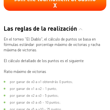
X
Las reglas de la realización
En el torneo "El Diablo", el cálculo de puntos se basa en
fórmulas estándar: porcentaje máximo de victorias y racha
máxima de victorias.
El cálculo detallado de los puntos es el siguiente
Ratio máximo de victorias
por ganar de x0 a x1 obtendrás 0 puntos;
por ganar de x1 a x2 - 1 punto;
por ganar de x2 a x3 - 5 puntos;
por ganar de x3 a x5 - 10 puntos;
por ganar de x5 a x10 - 25 puntos;