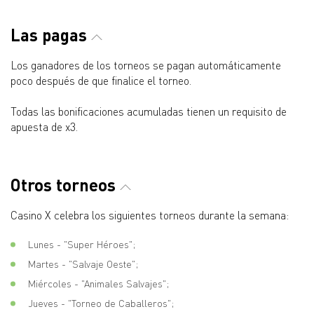
Las pagas
Los ganadores de los torneos se pagan automáticamente
poco después de que finalice el torneo.
Todas las bonificaciones acumuladas tienen un requisito de
apuesta de x3.
Otros torneos
Casino X celebra los siguientes torneos durante la semana:
Lunes - "Super Héroes";
Martes - "Salvaje Oeste";
Miércoles - "Animales Salvajes";
Jueves - "Torneo de Caballeros";