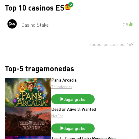
Top 10 casinos ES
Casino Stake
7.8
Todos los casinos
(469)
Top-5 tragamonedas
Pan’s Arcadia
Thunderkick
Jugar gratis
Dead or Alive 3: Wanted
NetEnt
Jugar gratis
Trinity Diamond Link: Running Wins